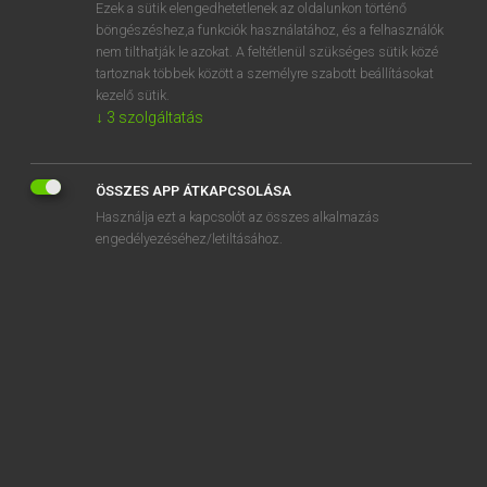
Ezek a sütik elengedhetetlenek az oldalunkon történő
böngészéshez,a funkciók használatához, és a felhasználók
nem tilthatják le azokat. A feltétlenül szükséges sütik közé
Tegyey Imre
tartoznak többek között a személyre szabott beállításokat
LATIN−MAGYAR SZÓTÁR
kezelő sütik.
↓
3
szolgáltatás
Kapcsolódó anyagok
procreo
ÖSSZES APP ÁTKAPCSOLÁSA
Procris
Használja ezt a kapcsolót az összes alkalmazás
Procrustes
engedélyezéséhez/letiltásához.
procubo
procudo
procul
proculco
procumbo
procuratio