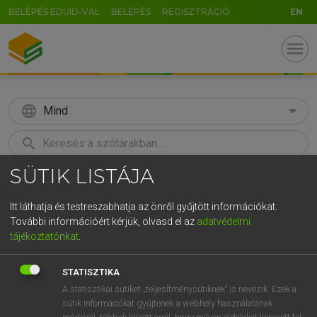
BELÉPÉS EDUID-VAL
BELÉPÉS
REGISZTRÁCIÓ
EN
menu
language
Mind
search
SÜTIK LISTÁJA
GR
KERESÉS
5
6
7
8
9
ö
ü
ó
Itt láthatja és testreszabhatja az önről gyűjtött információkat.
További információért kérjük, olvasd el az
adatvédelmi
r
t
z
u
i
o
p
ő
ú
TEGYEY IMRE
tájékoztatónkat
.
Latin−magyar szótár
g
h
j
k
l
é
á
ű
Ω
STATISZTIKA
v
b
n
m
,
.
-
AltGr
A statisztikai sütiket „teljesítménysütiknek” is nevezik. Ezek a
sütik információkat gyűjtenek a webhely használatának