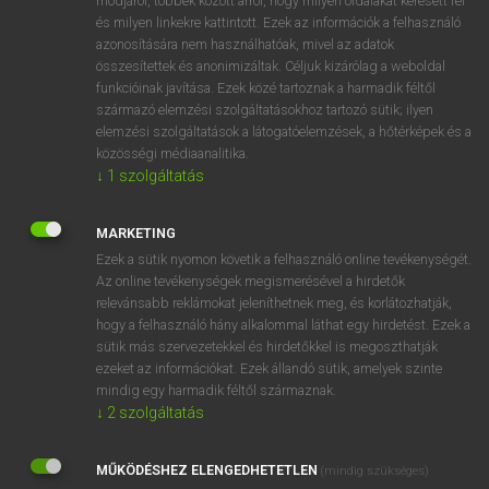
módjáról, többek között arról, hogy milyen oldalakat keresett fel
és milyen linkekre kattintott. Ezek az információk a felhasználó
VAN ELŐFIZETÉSED?
azonosítására nem használhatóak, mivel az adatok
összesítettek és anonimizáltak. Céljuk kizárólag a weboldal
Van előfizetésem a teljes szócikk megtekintéséhez.
funkcióinak javítása. Ezek közé tartoznak a harmadik féltől
származó elemzési szolgáltatásokhoz tartozó sütik; ilyen
BELÉPÉS
elemzési szolgáltatások a látogatóelemzések, a hőtérképek és a
közösségi médiaanalitika.
↓
1
szolgáltatás
MARKETING
Ezek a sütik nyomon követik a felhasználó online tevékenységét.
Az online tevékenységek megismerésével a hirdetők
NINCS ELŐFIZETÉSED?
relevánsabb reklámokat jeleníthetnek meg, és korlátozhatják,
Nincs regisztrációm és előfizetésem. A szótár 2 órás,
hogy a felhasználó hány alkalommal láthat egy hirdetést. Ezek a
díjmentes próbaverziójának elindításához regisztrálok és
sütik más szervezetekkel és hirdetőkkel is megoszthatják
belépek
.
ezeket az információkat. Ezek állandó sütik, amelyek szinte
mindig egy harmadik féltől származnak.
↓
2
szolgáltatás
REGISZTRÁCIÓ
MŰKÖDÉSHEZ ELENGEDHETETLEN
(mindig szükséges)