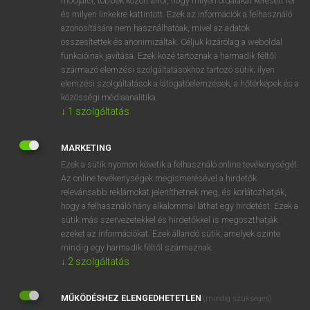
módjáról, többek között arról, hogy milyen oldalakat keresett fel
és milyen linkekre kattintott. Ezek az információk a felhasználó
VAN ELŐFIZETÉSED?
azonosítására nem használhatóak, mivel az adatok
összesítettek és anonimizáltak. Céljuk kizárólag a weboldal
Van előfizetésem a teljes szócikk megtekintéséhez.
funkcióinak javítása. Ezek közé tartoznak a harmadik féltől
származó elemzési szolgáltatásokhoz tartozó sütik; ilyen
BELÉPÉS
elemzési szolgáltatások a látogatóelemzések, a hőtérképek és a
közösségi médiaanalitika.
↓
1
szolgáltatás
MARKETING
Ezek a sütik nyomon követik a felhasználó online tevékenységét.
Az online tevékenységek megismerésével a hirdetők
NINCS ELŐFIZETÉSED?
relevánsabb reklámokat jeleníthetnek meg, és korlátozhatják,
Nincs regisztrációm és előfizetésem. A szótár 2 órás,
hogy a felhasználó hány alkalommal láthat egy hirdetést. Ezek a
díjmentes próbaverziójának elindításához regisztrálok és
sütik más szervezetekkel és hirdetőkkel is megoszthatják
belépek
.
ezeket az információkat. Ezek állandó sütik, amelyek szinte
mindig egy harmadik féltől származnak.
↓
2
szolgáltatás
REGISZTRÁCIÓ
MŰKÖDÉSHEZ ELENGEDHETETLEN
(mindig szükséges)