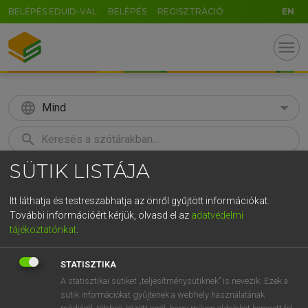
BELÉPÉS EDUID-VAL
BELÉPÉS
REGISZTRÁCIÓ
EN
menu
language
Mind
search
SÜTIK LISTÁJA
GR
KERESÉS
5
6
7
8
9
ö
ü
ó
Itt láthatja és testreszabhatja az önről gyűjtött információkat.
További információért kérjük, olvasd el az
adatvédelmi
r
t
z
u
i
o
p
ő
ú
TEGYEY IMRE
tájékoztatónkat
.
Latin−magyar szótár
g
h
j
k
l
é
á
ű
Ω
STATISZTIKA
v
b
n
m
,
.
-
AltGr
A statisztikai sütiket „teljesítménysütiknek” is nevezik. Ezek a
sütik információkat gyűjtenek a webhely használatának