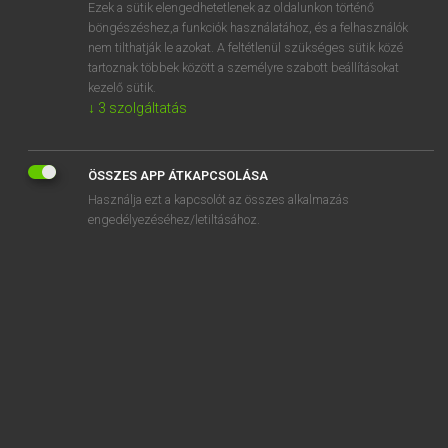
Ezek a sütik elengedhetetlenek az oldalunkon történő
böngészéshez,a funkciók használatához, és a felhasználók
nem tilthatják le azokat. A feltétlenül szükséges sütik közé
Tegyey Imre
tartoznak többek között a személyre szabott beállításokat
LATIN−MAGYAR SZÓTÁR
kezelő sütik.
↓
3
szolgáltatás
Kapcsolódó anyagok
praemolestia
ÖSSZES APP ÁTKAPCSOLÁSA
praemolior
Használja ezt a kapcsolót az összes alkalmazás
praemoneo
engedélyezéséhez/letiltásához.
praemonitus
praemonstro
praemorior
praemunio
praemunitio
praenato