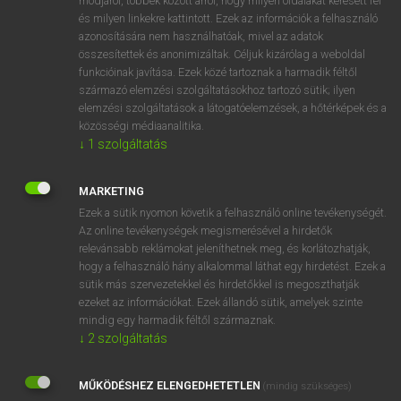
módjáról, többek között arról, hogy milyen oldalakat keresett fel
és milyen linkekre kattintott. Ezek az információk a felhasználó
VAN ELŐFIZETÉSED?
azonosítására nem használhatóak, mivel az adatok
összesítettek és anonimizáltak. Céljuk kizárólag a weboldal
Van előfizetésem a teljes szócikk megtekintéséhez.
funkcióinak javítása. Ezek közé tartoznak a harmadik féltől
származó elemzési szolgáltatásokhoz tartozó sütik; ilyen
BELÉPÉS
elemzési szolgáltatások a látogatóelemzések, a hőtérképek és a
közösségi médiaanalitika.
↓
1
szolgáltatás
MARKETING
Ezek a sütik nyomon követik a felhasználó online tevékenységét.
Az online tevékenységek megismerésével a hirdetők
NINCS ELŐFIZETÉSED?
relevánsabb reklámokat jeleníthetnek meg, és korlátozhatják,
Nincs regisztrációm és előfizetésem. A szótár 2 órás,
hogy a felhasználó hány alkalommal láthat egy hirdetést. Ezek a
díjmentes próbaverziójának elindításához regisztrálok és
sütik más szervezetekkel és hirdetőkkel is megoszthatják
belépek
.
ezeket az információkat. Ezek állandó sütik, amelyek szinte
mindig egy harmadik féltől származnak.
↓
2
szolgáltatás
REGISZTRÁCIÓ
MŰKÖDÉSHEZ ELENGEDHETETLEN
(mindig szükséges)