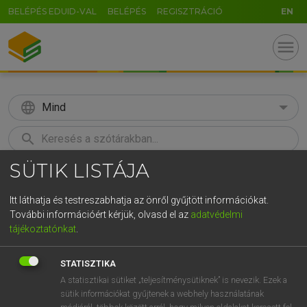
BELÉPÉS EDUID-VAL
BELÉPÉS
REGISZTRÁCIÓ
EN
menu
language
Mind
search
SÜTIK LISTÁJA
GR
KERESÉS
5
6
7
8
9
ö
ü
ó
Itt láthatja és testreszabhatja az önről gyűjtött információkat.
További információért kérjük, olvasd el az
adatvédelmi
r
t
z
u
i
o
p
ő
ú
TEGYEY IMRE
tájékoztatónkat
.
Latin−magyar szótár
g
h
j
k
l
é
á
ű
Ω
STATISZTIKA
v
b
n
m
,
.
-
AltGr
A statisztikai sütiket „teljesítménysütiknek” is nevezik. Ezek a
sütik információkat gyűjtenek a webhely használatának