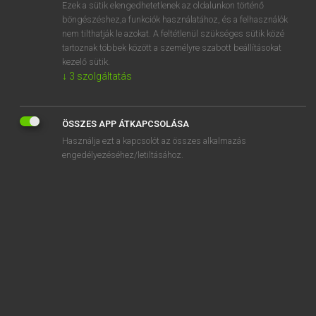
Ezek a sütik elengedhetetlenek az oldalunkon történő
böngészéshez,a funkciók használatához, és a felhasználók
nem tilthatják le azokat. A feltétlenül szükséges sütik közé
Tegyey Imre
tartoznak többek között a személyre szabott beállításokat
LATIN−MAGYAR SZÓTÁR
kezelő sütik.
↓
3
szolgáltatás
Kapcsolódó anyagok
praelustris
ÖSSZES APP ÁTKAPCSOLÁSA
praemandatum
Használja ezt a kapcsolót az összes alkalmazás
praematurus
engedélyezéséhez/letiltásához.
praemedicatus
praemeditatio
praemeditor
praemetuo
praemineo
praemitto