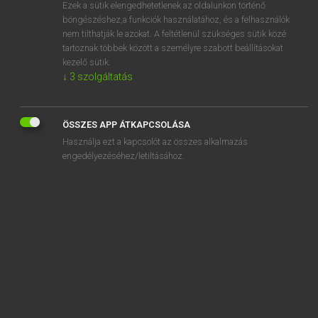
Ezek a sütik elengedhetetlenek az oldalunkon történő
böngészéshez,a funkciók használatához, és a felhasználók
nem tilthatják le azokat. A feltétlenül szükséges sütik közé
Tegyey Imre
tartoznak többek között a személyre szabott beállításokat
LATIN−MAGYAR SZÓTÁR
kezelő sütik.
↓
3
szolgáltatás
Kapcsolódó anyagok
praefatio
ÖSSZES APP ÁTKAPCSOLÁSA
praefectura
Használja ezt a kapcsolót az összes alkalmazás
praefectus
engedélyezéséhez/letiltásához.
praefero
praeferox
praefervidus
praefestino
praeficio
praefidens