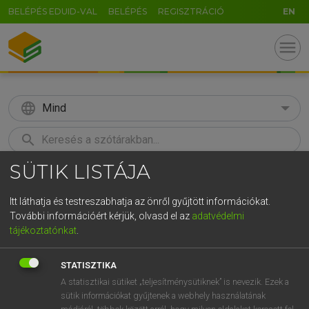
BELÉPÉS EDUID-VAL
BELÉPÉS
REGISZTRÁCIÓ
EN
menu
language
Mind
search
SÜTIK LISTÁJA
GR
KERESÉS
5
6
7
8
9
ö
ü
ó
Itt láthatja és testreszabhatja az önről gyűjtött információkat.
További információért kérjük, olvasd el az
adatvédelmi
r
t
z
u
i
o
p
ő
ú
TEGYEY IMRE
tájékoztatónkat
.
Latin−magyar szótár
g
h
j
k
l
é
á
ű
Ω
STATISZTIKA
v
b
n
m
,
.
-
AltGr
A statisztikai sütiket „teljesítménysütiknek” is nevezik. Ezek a
sütik információkat gyűjtenek a webhely használatának