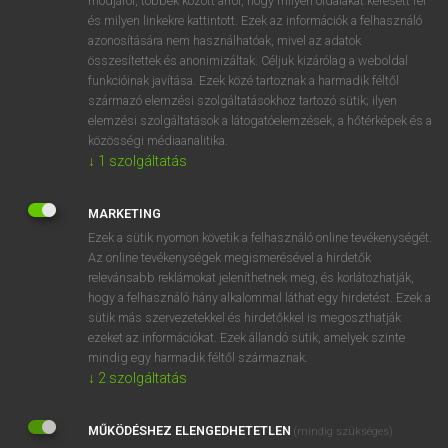
módjáról, többek között arról, hogy milyen oldalakat keresett fel
és milyen linkekre kattintott. Ezek az információk a felhasználó
VAN ELŐFIZETÉSED?
azonosítására nem használhatóak, mivel az adatok
összesítettek és anonimizáltak. Céljuk kizárólag a weboldal
Van előfizetésem a teljes szócikk megtekintéséhez.
funkcióinak javítása. Ezek közé tartoznak a harmadik féltől
származó elemzési szolgáltatásokhoz tartozó sütik; ilyen
BELÉPÉS
elemzési szolgáltatások a látogatóelemzések, a hőtérképek és a
közösségi médiaanalitika.
↓
1
szolgáltatás
MARKETING
Ezek a sütik nyomon követik a felhasználó online tevékenységét.
Az online tevékenységek megismerésével a hirdetők
NINCS ELŐFIZETÉSED?
relevánsabb reklámokat jeleníthetnek meg, és korlátozhatják,
Nincs regisztrációm és előfizetésem. A szótár 2 órás,
hogy a felhasználó hány alkalommal láthat egy hirdetést. Ezek a
díjmentes próbaverziójának elindításához regisztrálok és
sütik más szervezetekkel és hirdetőkkel is megoszthatják
belépek
.
ezeket az információkat. Ezek állandó sütik, amelyek szinte
mindig egy harmadik féltől származnak.
↓
2
szolgáltatás
REGISZTRÁCIÓ
MŰKÖDÉSHEZ ELENGEDHETETLEN
(mindig szükséges)