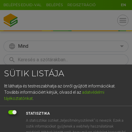
BELÉPÉS EDUID-VAL
BELÉPÉS
REGISZTRÁCIÓ
EN
menu
language
Mind
search
SÜTIK LISTÁJA
GR
KERESÉS
5
6
7
8
9
ö
ü
ó
Itt láthatja és testreszabhatja az önről gyűjtött információkat.
További információért kérjük, olvasd el az
adatvédelmi
r
t
z
u
i
o
p
ő
ú
TEGYEY IMRE
tájékoztatónkat
.
Latin−magyar szótár
g
h
j
k
l
é
á
ű
Ω
STATISZTIKA
v
b
n
m
,
.
-
AltGr
A statisztikai sütiket „teljesítménysütiknek” is nevezik. Ezek a
sütik információkat gyűjtenek a webhely használatának