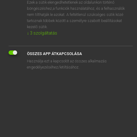
Ezek a sütik elengedhetetlenek az oldalunkon történő
böngészéshez,a funkciók használatához, és a felhasználók
nem tilthatják le azokat. A feltétlenül szükséges sütik közé
Tegyey Imre
tartoznak többek között a személyre szabott beállításokat
LATIN−MAGYAR SZÓTÁR
kezelő sütik.
↓
3
szolgáltatás
Kapcsolódó anyagok
populares
ÖSSZES APP ÁTKAPCSOLÁSA
popularis
Használja ezt a kapcsolót az összes alkalmazás
popularitas
engedélyezéséhez/letiltásához.
populariter
populatio
populator
populeus
populifer
populo