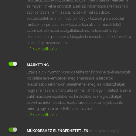
módjáról, többek között arról, hogy milyen oldalakat keresett fel
és milyen linkekre kattintott. Ezek az információk a felhasználó
VAN ELŐFIZETÉSED?
azonosítására nem használhatóak, mivel az adatok
összesítettek és anonimizáltak. Céljuk kizárólag a weboldal
Van előfizetésem a teljes szócikk megtekintéséhez.
funkcióinak javítása. Ezek közé tartoznak a harmadik féltől
származó elemzési szolgáltatásokhoz tartozó sütik; ilyen
BELÉPÉS
elemzési szolgáltatások a látogatóelemzések, a hőtérképek és a
közösségi médiaanalitika.
↓
1
szolgáltatás
MARKETING
Ezek a sütik nyomon követik a felhasználó online tevékenységét.
Az online tevékenységek megismerésével a hirdetők
NINCS ELŐFIZETÉSED?
relevánsabb reklámokat jeleníthetnek meg, és korlátozhatják,
Nincs regisztrációm és előfizetésem. A szótár 2 órás,
hogy a felhasználó hány alkalommal láthat egy hirdetést. Ezek a
díjmentes próbaverziójának elindításához regisztrálok és
sütik más szervezetekkel és hirdetőkkel is megoszthatják
belépek
.
ezeket az információkat. Ezek állandó sütik, amelyek szinte
mindig egy harmadik féltől származnak.
↓
2
szolgáltatás
REGISZTRÁCIÓ
MŰKÖDÉSHEZ ELENGEDHETETLEN
(mindig szükséges)