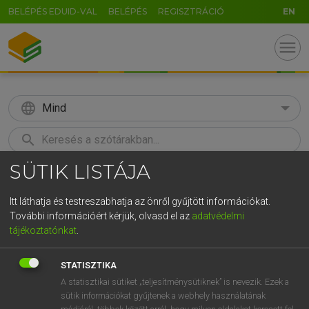
BELÉPÉS EDUID-VAL
BELÉPÉS
REGISZTRÁCIÓ
EN
menu
language
Mind
search
SÜTIK LISTÁJA
GR
KERESÉS
5
6
7
8
9
ö
ü
ó
Itt láthatja és testreszabhatja az önről gyűjtött információkat.
További információért kérjük, olvasd el az
adatvédelmi
r
t
z
u
i
o
p
ő
ú
TEGYEY IMRE
tájékoztatónkat
.
Latin−magyar szótár
g
h
j
k
l
é
á
ű
Ω
STATISZTIKA
v
b
n
m
,
.
-
AltGr
A statisztikai sütiket „teljesítménysütiknek” is nevezik. Ezek a
sütik információkat gyűjtenek a webhely használatának