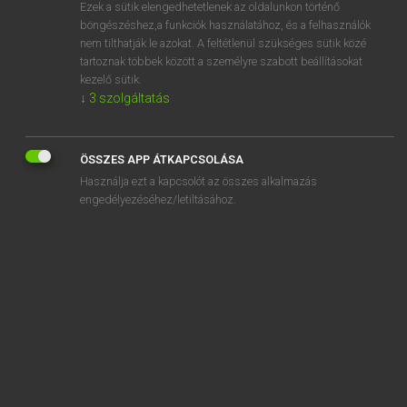
Ezek a sütik elengedhetetlenek az oldalunkon történő
böngészéshez,a funkciók használatához, és a felhasználók
nem tilthatják le azokat. A feltétlenül szükséges sütik közé
Tegyey Imre
tartoznak többek között a személyre szabott beállításokat
LATIN−MAGYAR SZÓTÁR
kezelő sütik.
↓
3
szolgáltatás
Kapcsolódó anyagok
approbatio
ÖSSZES APP ÁTKAPCSOLÁSA
approbo
Használja ezt a kapcsolót az összes alkalmazás
appromitto
engedélyezéséhez/letiltásához.
appropero
appropinquatio
appropinquo
appugno
appulsus
apricatio