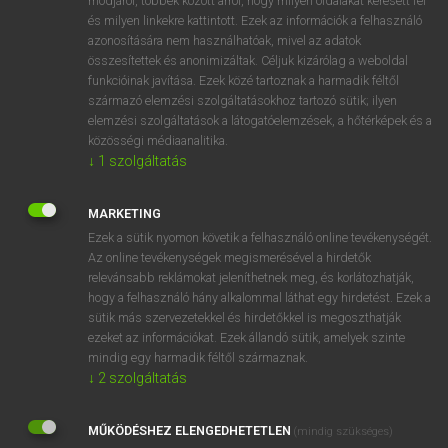
módjáról, többek között arról, hogy milyen oldalakat keresett fel
és milyen linkekre kattintott. Ezek az információk a felhasználó
VAN ELŐFIZETÉSED?
azonosítására nem használhatóak, mivel az adatok
összesítettek és anonimizáltak. Céljuk kizárólag a weboldal
Van előfizetésem a teljes szócikk megtekintéséhez.
funkcióinak javítása. Ezek közé tartoznak a harmadik féltől
származó elemzési szolgáltatásokhoz tartozó sütik; ilyen
BELÉPÉS
elemzési szolgáltatások a látogatóelemzések, a hőtérképek és a
közösségi médiaanalitika.
↓
1
szolgáltatás
MARKETING
Ezek a sütik nyomon követik a felhasználó online tevékenységét.
Az online tevékenységek megismerésével a hirdetők
NINCS ELŐFIZETÉSED?
relevánsabb reklámokat jeleníthetnek meg, és korlátozhatják,
Nincs regisztrációm és előfizetésem. A szótár 2 órás,
hogy a felhasználó hány alkalommal láthat egy hirdetést. Ezek a
díjmentes próbaverziójának elindításához regisztrálok és
sütik más szervezetekkel és hirdetőkkel is megoszthatják
belépek
.
ezeket az információkat. Ezek állandó sütik, amelyek szinte
mindig egy harmadik féltől származnak.
↓
2
szolgáltatás
REGISZTRÁCIÓ
MŰKÖDÉSHEZ ELENGEDHETETLEN
(mindig szükséges)