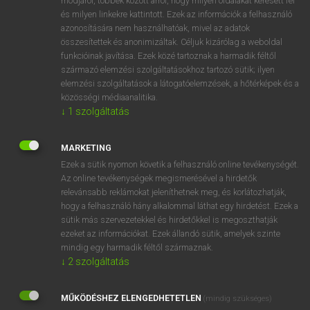
módjáról, többek között arról, hogy milyen oldalakat keresett fel
és milyen linkekre kattintott. Ezek az információk a felhasználó
VAN ELŐFIZETÉSED?
azonosítására nem használhatóak, mivel az adatok
összesítettek és anonimizáltak. Céljuk kizárólag a weboldal
Van előfizetésem a teljes szócikk megtekintéséhez.
funkcióinak javítása. Ezek közé tartoznak a harmadik féltől
származó elemzési szolgáltatásokhoz tartozó sütik; ilyen
BELÉPÉS
elemzési szolgáltatások a látogatóelemzések, a hőtérképek és a
közösségi médiaanalitika.
↓
1
szolgáltatás
MARKETING
Ezek a sütik nyomon követik a felhasználó online tevékenységét.
Az online tevékenységek megismerésével a hirdetők
NINCS ELŐFIZETÉSED?
relevánsabb reklámokat jeleníthetnek meg, és korlátozhatják,
Nincs regisztrációm és előfizetésem. A szótár 2 órás,
hogy a felhasználó hány alkalommal láthat egy hirdetést. Ezek a
díjmentes próbaverziójának elindításához regisztrálok és
sütik más szervezetekkel és hirdetőkkel is megoszthatják
belépek
.
ezeket az információkat. Ezek állandó sütik, amelyek szinte
mindig egy harmadik féltől származnak.
↓
2
szolgáltatás
REGISZTRÁCIÓ
MŰKÖDÉSHEZ ELENGEDHETETLEN
(mindig szükséges)