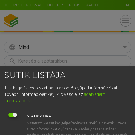
BELÉPÉS EDUID-VAL
BELÉPÉS
REGISZTRÁCIÓ
EN
menu
language
Mind
search
SÜTIK LISTÁJA
GR
KERESÉS
5
6
7
8
9
ö
ü
ó
Itt láthatja és testreszabhatja az önről gyűjtött információkat.
További információért kérjük, olvasd el az
adatvédelmi
r
t
z
u
i
o
p
ő
ú
TEGYEY IMRE
tájékoztatónkat
.
Latin−magyar szótár
g
h
j
k
l
é
á
ű
Ω
STATISZTIKA
v
b
n
m
,
.
-
AltGr
A statisztikai sütiket „teljesítménysütiknek” is nevezik. Ezek a
sütik információkat gyűjtenek a webhely használatának