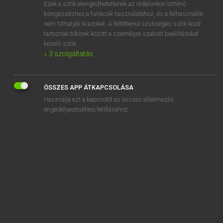
Ezek a sütik elengedhetetlenek az oldalunkon történő
böngészéshez,a funkciók használatához, és a felhasználók
nem tilthatják le azokat. A feltétlenül szükséges sütik közé
Tegyey Imre
tartoznak többek között a személyre szabott beállításokat
LATIN−MAGYAR SZÓTÁR
kezelő sütik.
↓
3
szolgáltatás
Kapcsolódó anyagok
opinatus
ÖSSZES APP ÁTKAPCSOLÁSA
opinio
Használja ezt a kapcsolót az összes alkalmazás
opinor
engedélyezéséhez/letiltásához.
opitulor
oportet
oppedo
opperior
oppeto
oppidani