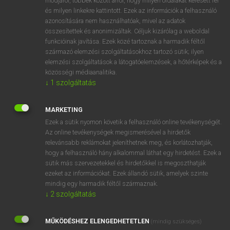
módjáról, többek között arról, hogy milyen oldalakat keresett fel
és milyen linkekre kattintott. Ezek az információk a felhasználó
VAN ELŐFIZETÉSED?
azonosítására nem használhatóak, mivel az adatok
összesítettek és anonimizáltak. Céljuk kizárólag a weboldal
Van előfizetésem a teljes szócikk megtekintéséhez.
funkcióinak javítása. Ezek közé tartoznak a harmadik féltől
származó elemzési szolgáltatásokhoz tartozó sütik; ilyen
BELÉPÉS
elemzési szolgáltatások a látogatóelemzések, a hőtérképek és a
közösségi médiaanalitika.
↓
1
szolgáltatás
MARKETING
Ezek a sütik nyomon követik a felhasználó online tevékenységét.
Az online tevékenységek megismerésével a hirdetők
NINCS ELŐFIZETÉSED?
relevánsabb reklámokat jeleníthetnek meg, és korlátozhatják,
Nincs regisztrációm és előfizetésem. A szótár 2 órás,
hogy a felhasználó hány alkalommal láthat egy hirdetést. Ezek a
díjmentes próbaverziójának elindításához regisztrálok és
sütik más szervezetekkel és hirdetőkkel is megoszthatják
belépek
.
ezeket az információkat. Ezek állandó sütik, amelyek szinte
mindig egy harmadik féltől származnak.
↓
2
szolgáltatás
REGISZTRÁCIÓ
MŰKÖDÉSHEZ ELENGEDHETETLEN
(mindig szükséges)