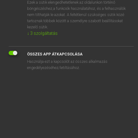
Ezek a sütik elengedhetetlenek az oldalunkon történő
böngészéshez,a funkciók használatához, és a felhasználók
nem tilthatják le azokat. A feltétlenül szükséges sütik közé
Tegyey Imre
tartoznak többek között a személyre szabott beállításokat
LATIN−MAGYAR SZÓTÁR
kezelő sütik.
↓
3
szolgáltatás
Kapcsolódó anyagok
opifer
ÖSSZES APP ÁTKAPCSOLÁSA
opifex
Használja ezt a kapcsolót az összes alkalmazás
opilio
engedélyezéséhez/letiltásához.
opimus
opinabilis
opinatio
opinator
opinatus
opinio