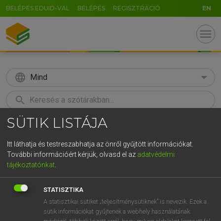
BELÉPÉS EDUID-VAL
BELÉPÉS
REGISZTRÁCIÓ
EN
menu
language
Mind
search
SÜTIK LISTÁJA
GR
KERESÉS
5
6
7
8
9
ö
ü
ó
Itt láthatja és testreszabhatja az önről gyűjtött információkat.
További információért kérjük, olvasd el az
adatvédelmi
r
t
z
u
i
o
p
ő
ú
TEGYEY IMRE
tájékoztatónkat
.
Latin−magyar szótár
g
h
j
k
l
é
á
ű
Ω
STATISZTIKA
v
b
n
m
,
.
-
AltGr
A statisztikai sütiket „teljesítménysütiknek” is nevezik. Ezek a
sütik információkat gyűjtenek a webhely használatának