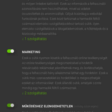
VAN ELŐFIZETÉSED?
és milyen linkekre kattintott. Ezek az információk a felhasználó
azonosítására nem használhatóak, mivel az adatok
Van előfizetésem a teljes szócikk megtekintéséhez.
összesítettek és anonimizáltak. Céljuk kizárólag a weboldal
funkcióinak javítása. Ezek közé tartoznak a harmadik féltől
BELÉPÉS
származó elemzési szolgáltatásokhoz tartozó sütik; ilyen
elemzési szolgáltatások a látogatóelemzések, a hőtérképek és a
közösségi médiaanalitika.
↓
1
szolgáltatás
MARKETING
Ezek a sütik nyomon követik a felhasználó online tevékenységét.
NINCS ELŐFIZETÉSED?
Az online tevékenységek megismerésével a hirdetők
Nincs regisztrációm és előfizetésem. A szótár 2 órás,
relevánsabb reklámokat jeleníthetnek meg, és korlátozhatják,
díjmentes próbaverziójának elindításához regisztrálok és
hogy a felhasználó hány alkalommal láthat egy hirdetést. Ezek a
sütik más szervezetekkel és hirdetőkkel is megoszthatják
belépek
.
ezeket az információkat. Ezek állandó sütik, amelyek szinte
mindig egy harmadik féltől származnak.
REGISZTRÁCIÓ
↓
2
szolgáltatás
MŰKÖDÉSHEZ ELENGEDHETETLEN
(mindig szükséges)