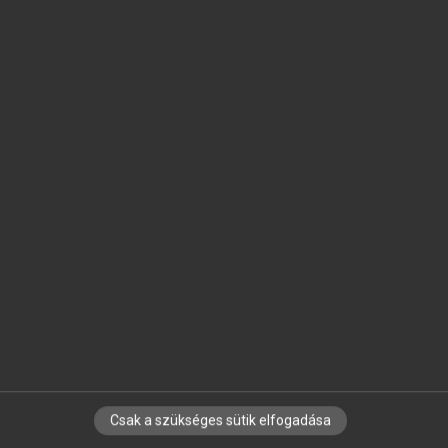
SZOTAR.NET APPLIKÁCIÓ
MICROSOFT OFFICE BŐVÍTMÉNY
BEÉPÜLŐ SZÓTÁRMODUL
ONLINE NYELVVIZSGA
EGYÉNI FELHASZNÁLÓKNAK
TANULÓKNAK
OKTATÁSI INTÉZMÉNYEKNEK
VÁLLALATI MEGOLDÁSOK
SÚGÓ
RÓLUNK
ELÉRHETŐSÉG
SÜTI BEÁLLÍTÁSOK
Csak a szükséges sütik elfogadása
IRATKOZZ FEL HÍRLEVELÜNKRE!