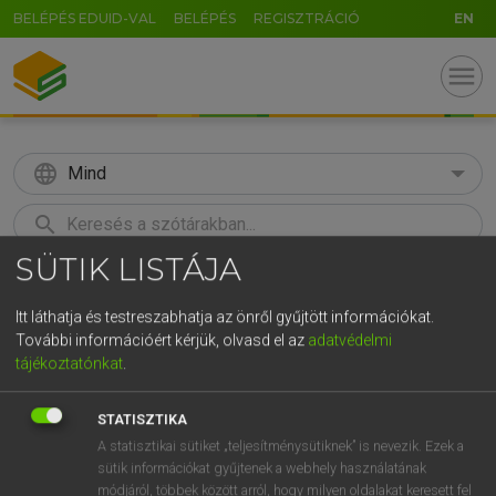
BELÉPÉS EDUID-VAL
BELÉPÉS
REGISZTRÁCIÓ
EN
menu
language
Mind
search
SÜTIK LISTÁJA
GR
KERESÉS
5
6
7
8
9
ö
ü
ó
Itt láthatja és testreszabhatja az önről gyűjtött információkat.
További információért kérjük, olvasd el az
adatvédelmi
r
t
z
u
i
o
p
ő
ú
Európai uniós terminológiai szótár
tájékoztatónkat
.
g
h
j
k
l
é
á
ű
Ω
STATISZTIKA
v
b
n
m
,
.
-
AltGr
A statisztikai sütiket „teljesítménysütiknek” is nevezik. Ezek a
sütik információkat gyűjtenek a webhely használatának
módjáról, többek között arról, hogy milyen oldalakat keresett fel