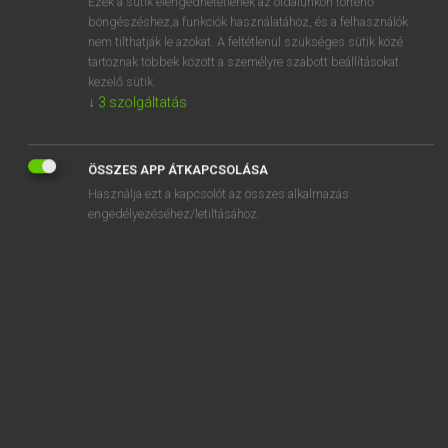
Ezek a sütik elengedhetetlenek az oldalunkon történő
böngészéshez,a funkciók használatához, és a felhasználók
EURÓPAI UNIÓS TERMINOLÓGIAI SZÓTÁR
nem tilthatják le azokat. A feltétlenül szükséges sütik közé
Kapcsolódó anyagok
tartoznak többek között a személyre szabott beállításokat
kezelő sütik.
sonstige als Entgelt gezahlte Vergütungen
↓
3
szolgáltatás
sonstige Arten von Beihilfen
sonstige Einnahmen
ÖSSZES APP ÁTKAPCSOLÁSA
Használja ezt a kapcsolót az összes alkalmazás
sonstige elektrische Anlagen
engedélyezéséhez/letiltásához.
sonstige Finanzintermediäre
sonstige geldpolitische Instrumente
sonstige Halter von ECU
sonstige LCM-LASV-Komplex-Viren
sonstige soziale Sachleistungen