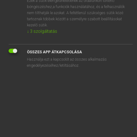
Ezek a sütik elengedhetetlenek az oldalunkon történő
böngészéshez,a funkciók használatához, és a felhasználók
EURÓPAI UNIÓS TERMINOLÓGIAI SZÓTÁR
nem tilthatják le azokat. A feltétlenül szükséges sütik közé
Kapcsolódó anyagok
tartoznak többek között a személyre szabott beállításokat
kezelő sütik.
DID-list
↓
3
szolgáltatás
DID-Liste
die Abschlusszeugnisse ausstellen
ÖSSZES APP ÁTKAPCSOLÁSA
Használja ezt a kapcsolót az összes alkalmazás
die anderen Verfahrensbeteiligten
engedélyezéséhez/letiltásához.
die Anordnung der Ausgaben
die anwendbaren Zölle erheben
die Arabische Republik Ägypten
die Arabische Republik Syrien
die Arabische Republik Syrien