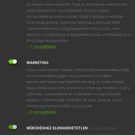
VAN ELŐFIZETÉSED?
és milyen linkekre kattintott. Ezek az információk a felhasználó
azonosítására nem használhatóak, mivel az adatok
Van előfizetésem a teljes szócikk megtekintéséhez.
összesítettek és anonimizáltak. Céljuk kizárólag a weboldal
funkcióinak javítása. Ezek közé tartoznak a harmadik féltől
BELÉPÉS
származó elemzési szolgáltatásokhoz tartozó sütik; ilyen
elemzési szolgáltatások a látogatóelemzések, a hőtérképek és a
közösségi médiaanalitika.
↓
1
szolgáltatás
MARKETING
Ezek a sütik nyomon követik a felhasználó online tevékenységét.
NINCS ELŐFIZETÉSED?
Az online tevékenységek megismerésével a hirdetők
Nincs regisztrációm és előfizetésem. A szótár 2 órás,
relevánsabb reklámokat jeleníthetnek meg, és korlátozhatják,
díjmentes próbaverziójának elindításához regisztrálok és
hogy a felhasználó hány alkalommal láthat egy hirdetést. Ezek a
sütik más szervezetekkel és hirdetőkkel is megoszthatják
belépek
.
ezeket az információkat. Ezek állandó sütik, amelyek szinte
mindig egy harmadik féltől származnak.
REGISZTRÁCIÓ
↓
2
szolgáltatás
MŰKÖDÉSHEZ ELENGEDHETETLEN
(mindig szükséges)