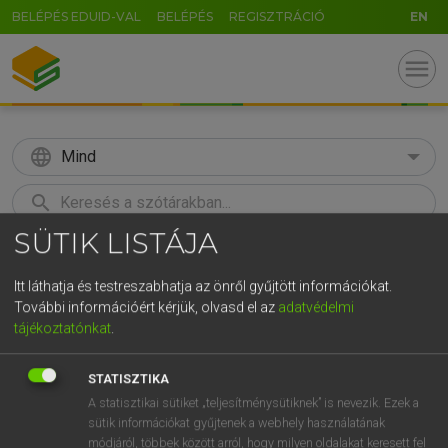
BELÉPÉS EDUID-VAL
BELÉPÉS
REGISZTRÁCIÓ
EN
menu
language
Mind
search
SÜTIK LISTÁJA
GR
KERESÉS
5
6
7
8
9
ö
ü
ó
Itt láthatja és testreszabhatja az önről gyűjtött információkat.
További információért kérjük, olvasd el az
adatvédelmi
r
t
z
u
i
o
p
ő
ú
Európai uniós terminológiai szótár
tájékoztatónkat
.
g
h
j
k
l
é
á
ű
Ω
STATISZTIKA
v
b
n
m
,
.
-
AltGr
A statisztikai sütiket „teljesítménysütiknek” is nevezik. Ezek a
sütik információkat gyűjtenek a webhely használatának
módjáról, többek között arról, hogy milyen oldalakat keresett fel