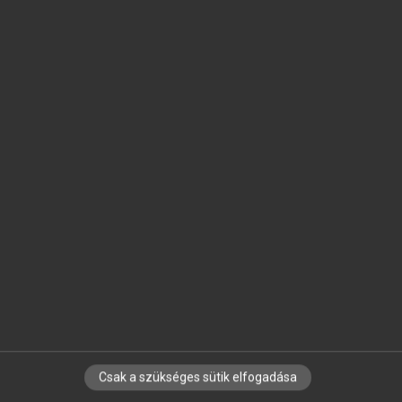
SZOTAR.NET APPLIKÁCIÓ
MICROSOFT OFFICE BŐVÍTMÉNY
BEÉPÜLŐ SZÓTÁRMODUL
ONLINE NYELVVIZSGA
EGYÉNI FELHASZNÁLÓKNAK
TANULÓKNAK
OKTATÁSI INTÉZMÉNYEKNEK
VÁLLALATI MEGOLDÁSOK
SÚGÓ
RÓLUNK
ELÉRHETŐSÉG
SÜTI BEÁLLÍTÁSOK
Csak a szükséges sütik elfogadása
IRATKOZZ FEL HÍRLEVELÜNKRE!