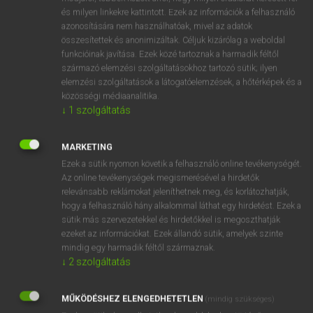
VAN ELŐFIZETÉSED?
és milyen linkekre kattintott. Ezek az információk a felhasználó
azonosítására nem használhatóak, mivel az adatok
Van előfizetésem a teljes szócikk megtekintéséhez.
összesítettek és anonimizáltak. Céljuk kizárólag a weboldal
funkcióinak javítása. Ezek közé tartoznak a harmadik féltől
BELÉPÉS
származó elemzési szolgáltatásokhoz tartozó sütik; ilyen
elemzési szolgáltatások a látogatóelemzések, a hőtérképek és a
közösségi médiaanalitika.
↓
1
szolgáltatás
MARKETING
Ezek a sütik nyomon követik a felhasználó online tevékenységét.
NINCS ELŐFIZETÉSED?
Az online tevékenységek megismerésével a hirdetők
Nincs regisztrációm és előfizetésem. A szótár 2 órás,
relevánsabb reklámokat jeleníthetnek meg, és korlátozhatják,
díjmentes próbaverziójának elindításához regisztrálok és
hogy a felhasználó hány alkalommal láthat egy hirdetést. Ezek a
belépek
.
sütik más szervezetekkel és hirdetőkkel is megoszthatják
ezeket az információkat. Ezek állandó sütik, amelyek szinte
mindig egy harmadik féltől származnak.
REGISZTRÁCIÓ
↓
2
szolgáltatás
MŰKÖDÉSHEZ ELENGEDHETETLEN
(mindig szükséges)