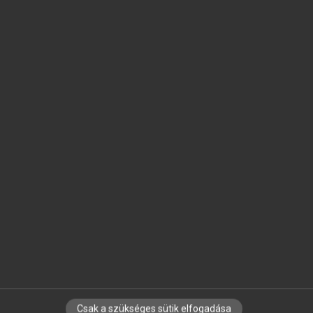
SZOTAR.NET APPLIKÁCIÓ
MICROSOFT OFFICE BŐVÍTMÉNY
BEÉPÜLŐ SZÓTÁRMODUL
ONLINE NYELVVIZSGA
EGYÉNI FELHASZNÁLÓKNAK
TANULÓKNAK
OKTATÁSI INTÉZMÉNYEKNEK
VÁLLALATI MEGOLDÁSOK
SÚGÓ
RÓLUNK
ELÉRHETŐSÉG
SÜTI BEÁLLÍTÁSOK
Csak a szükséges sütik elfogadása