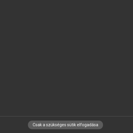
SZOTAR.NET APPLIKÁCIÓ
MICROSOFT OFFICE BŐVÍTMÉNY
BEÉPÜLŐ SZÓTÁRMODUL
ONLINE NYELVVIZSGA
EGYÉNI FELHASZNÁLÓKNAK
TANULÓKNAK
OKTATÁSI INTÉZMÉNYEKNEK
VÁLLALATI MEGOLDÁSOK
SÚGÓ
RÓLUNK
ELÉRHETŐSÉG
SÜTI BEÁLLÍTÁSOK
Csak a szükséges sütik elfogadása
IRATKOZZ FEL HÍRLEVELÜNKRE!