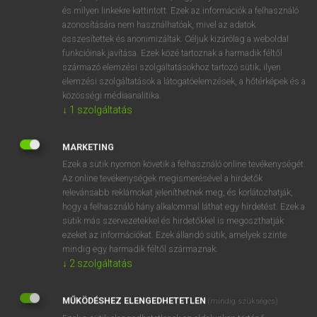
VAN ELŐFIZETÉSED?
és milyen linkekre kattintott. Ezek az információk a felhasználó
azonosítására nem használhatóak, mivel az adatok
Van előfizetésem a teljes szócikk megtekintéséhez.
összesítettek és anonimizáltak. Céljuk kizárólag a weboldal
funkcióinak javítása. Ezek közé tartoznak a harmadik féltől
BELÉPÉS
származó elemzési szolgáltatásokhoz tartozó sütik; ilyen
elemzési szolgáltatások a látogatóelemzések, a hőtérképek és a
közösségi médiaanalitika.
↓
1
szolgáltatás
MARKETING
Ezek a sütik nyomon követik a felhasználó online tevékenységét.
NINCS ELŐFIZETÉSED?
Az online tevékenységek megismerésével a hirdetők
Nincs regisztrációm és előfizetésem. A szótár 2 órás,
relevánsabb reklámokat jeleníthetnek meg, és korlátozhatják,
díjmentes próbaverziójának elindításához regisztrálok és
hogy a felhasználó hány alkalommal láthat egy hirdetést. Ezek a
sütik más szervezetekkel és hirdetőkkel is megoszthatják
belépek
.
ezeket az információkat. Ezek állandó sütik, amelyek szinte
mindig egy harmadik féltől származnak.
REGISZTRÁCIÓ
↓
2
szolgáltatás
MŰKÖDÉSHEZ ELENGEDHETETLEN
(mindig szükséges)