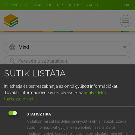
BELÉPÉS EDUID-VAL
BELÉPÉS
REGISZTRÁCIÓ
EN
menu
language
Mind
search
SÜTIK LISTÁJA
GR
KERESÉS
5
6
7
8
9
ö
ü
ó
Itt láthatja és testreszabhatja az önről gyűjtött információkat.
További információért kérjük, olvasd el az
adatvédelmi
r
t
z
u
i
o
p
ő
ú
Európai uniós terminológiai szótár
tájékoztatónkat
.
g
h
j
k
l
é
á
ű
Ω
STATISZTIKA
v
b
n
m
,
.
-
AltGr
A statisztikai sütiket „teljesítménysütiknek” is nevezik. Ezek a
sütik információkat gyűjtenek a webhely használatának
módjáról, többek között arról, hogy milyen oldalakat keresett fel