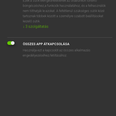
Ezek a sütik elengedhetetlenek az oldalunkon történő
böngészéshez,a funkciók használatához, és a felhasználók
EURÓPAI UNIÓS TERMINOLÓGIAI SZÓTÁR
nem tilthatják le azokat. A feltétlenül szükséges sütik közé
Kapcsolódó anyagok
tartoznak többek között a személyre szabott beállításokat
kezelő sütik.
Haltung im Freien
↓
3
szolgáltatás
Haltungsart
Haltungssystem
ÖSSZES APP ÁTKAPCSOLÁSA
Használja ezt a kapcsolót az összes alkalmazás
Haltungszeitraum
engedélyezéséhez/letiltásához.
Haltungszeitraum
Haltung von Mindestreserven
halvaszületés
halzsákmány
hamatoma