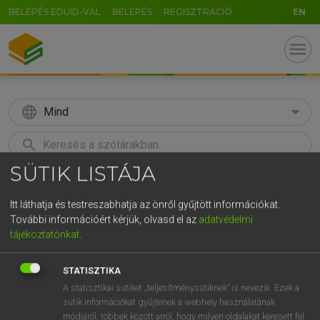
BELÉPÉS EDUID-VAL
BELÉPÉS
REGISZTRÁCIÓ
EN
menu
language
Mind
search
SÜTIK LISTÁJA
U
GR
KERESÉS
5
6
7
8
9
ö
ü
ó
Itt láthatja és testreszabhatja az önről gyűjtött információkat.
További információért kérjük, olvasd el az
adatvédelmi
r
t
z
u
i
o
p
ő
ú
Európai uniós terminológiai szótár
tájékoztatónkat
.
g
h
j
k
l
é
á
ű
Ω
STATISZTIKA
v
b
n
m
,
.
-
AltGr
A statisztikai sütiket „teljesítménysütiknek” is nevezik. Ezek a
sütik információkat gyűjtenek a webhely használatának
módjáról, többek között arról, hogy milyen oldalakat keresett fel