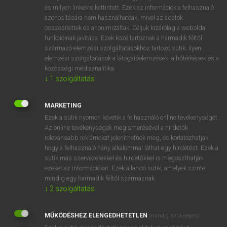
VAN ELŐFIZETÉSED?
és milyen linkekre kattintott. Ezek az információk a felhasználó
azonosítására nem használhatóak, mivel az adatok
Van előfizetésem a teljes szócikk megtekintéséhez.
összesítettek és anonimizáltak. Céljuk kizárólag a weboldal
funkcióinak javítása. Ezek közé tartoznak a harmadik féltől
BELÉPÉS
származó elemzési szolgáltatásokhoz tartozó sütik; ilyen
elemzési szolgáltatások a látogatóelemzések, a hőtérképek és a
közösségi médiaanalitika.
↓
1
szolgáltatás
MARKETING
Ezek a sütik nyomon követik a felhasználó online tevékenységét.
NINCS ELŐFIZETÉSED?
Az online tevékenységek megismerésével a hirdetők
Nincs regisztrációm és előfizetésem. A szótár 2 órás,
relevánsabb reklámokat jeleníthetnek meg, és korlátozhatják,
díjmentes próbaverziójának elindításához regisztrálok és
hogy a felhasználó hány alkalommal láthat egy hirdetést. Ezek a
sütik más szervezetekkel és hirdetőkkel is megoszthatják
belépek
.
ezeket az információkat. Ezek állandó sütik, amelyek szinte
mindig egy harmadik féltől származnak.
REGISZTRÁCIÓ
↓
2
szolgáltatás
MŰKÖDÉSHEZ ELENGEDHETETLEN
(mindig szükséges)