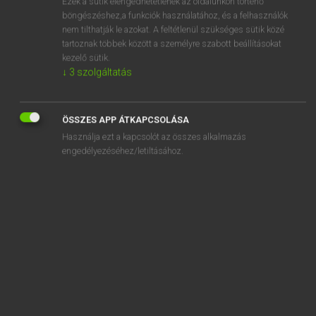
Ezek a sütik elengedhetetlenek az oldalunkon történő
böngészéshez,a funkciók használatához, és a felhasználók
EURÓPAI UNIÓS TERMINOLÓGIAI SZÓTÁR
nem tilthatják le azokat. A feltétlenül szükséges sütik közé
Kapcsolódó anyagok
tartoznak többek között a személyre szabott beállításokat
kezelő sütik.
felügyelő szakember
↓
3
szolgáltatás
felügyelő testületek
felügyelt terület
ÖSSZES APP ÁTKAPCSOLÁSA
Használja ezt a kapcsolót az összes alkalmazás
felülbírálati bizottság
engedélyezéséhez/letiltásához.
felületaktív anyag
felületaktív anyag
felületi érdesség
felületkezelés
felülről lefelé történő bontás módszere