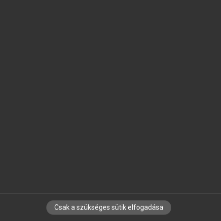
SZOTAR.NET APPLIKÁCIÓ
MICROSOFT OFFICE BŐVÍTMÉNY
BEÉPÜLŐ SZÓTÁRMODUL
ONLINE NYELVVIZSGA
EGYÉNI FELHASZNÁLÓKNAK
TANULÓKNAK
OKTATÁSI INTÉZMÉNYEKNEK
VÁLLALATI MEGOLDÁSOK
SÚGÓ
RÓLUNK
ELÉRHETŐSÉG
SÜTI BEÁLLÍTÁSOK
Csak a szükséges sütik elfogadása
IRATKOZZ FEL HÍRLEVELÜNKRE!