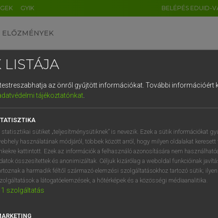
ÉGEK
GYIK
BELÉPÉS EDUID-V
ELŐZMÉNYEK
 LISTÁJA
és testreszabhatja az önről gyűjtött információkat.
További információért k
HU
DE
CN
FR
ES
IT
NL
RU
GR
adatvédelmi tájékoztatónkat
.
pai uniós terminológiai szótár
1
2
3
4
5
6
7
8
9
TATISZTIKA
q
w
e
r
t
z
u
i
 statisztikai sütiket „teljesítménysütiknek” is nevezik. Ezek a sütik információkat gy
ebhely használatának módjáról, többek között arról, hogy milyen oldalakat keresett 
a
s
d
f
g
h
j
k
l
é
inkekre kattintott. Ezek az információk a felhasználó azonosítására nem használható
datok összesítettek és anonimizáltak. Céljuk kizárólag a weboldal funkcióinak javít
í
y
x
c
v
b
n
m
,
.
artoznak a harmadik féltől származó elemzési szolgáltatásokhoz tartozó sütik; ilye
VAN ELŐFIZETÉSED?
NINCS ELŐFIZETÉSED
zolgáltatások a látogatóelemzések, a hőtérképek és a közösségi médiaanalitika.
1
szolgáltatás
előfizetésem a teljes szócikk
Nincs regisztrációm és előfiz
megtekintéséhez.
A szótár 2 órás, díjmente
próbaverziójának elindítás
MARKETING