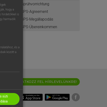
Sprühvorrichtung
ségek
ják, hogy a
SPS-Agreement
 hirdetőkkel is
SPS-Megállapodás
egy harmadik
SPS-Übereinkommen
nálatához, és a
öbbek között a
IRATKOZZ FEL HÍRLEVELÜNKRE!
 süti
adása