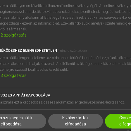
BELÉPÉS
regisztrálok és
belépek
.
zek a sütik nyomon követik a felhasználó online tevékenységét. Az online tevékeny
egismerésével a hirdetők relevánsabb reklámokat jeleníthetnek meg, és korlátozhat
REGISZTRÁCIÓ
elhasználó hány alkalommal láthat egy hirdetést. Ezek a sütik más szervezetekkel és
egoszthatják ezeket az információkat. Ezek állandó sütik, amelyek szinte mindig 
éltől származnak.
2
szolgáltatás
ŰKÖDÉSHEZ ELENGEDHETETLEN
(mindig szükséges)
zek a sütik elengedhetetlenek az oldalunkon történő böngészéshez,a funkciók hasz
elhasználók nem tilthatják le azokat. A feltétlenül szükséges sütik közé tartoznak t
zemélyre szabott beállításokat kezelő sütik.
3
szolgáltatás
SSZES APP ÁTKAPCSOLÁSA
HASZNÁLÓKNAK
SÚGÓ
asználja ezt a kapcsolót az összes alkalmazás engedélyezéséhez/letiltásához.
K
RÓLUNK
NTÉZMÉNYEKNEK
ELÉRHETŐSÉG
a szükséges sütik
Kiválasztottak
Összes
MEGOLDÁSOK
SÜTI BEÁLLÍTÁSOK
elfogadása
elfogadása
elfog