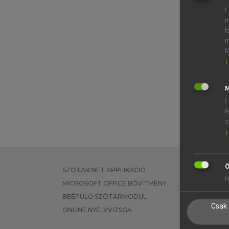
E
m
f
m
f
↓
M
E
f
s
↓
Ö
SZOTAR.NET APPLIKÁCIÓ
EGYÉNI FEL
H
MICROSOFT OFFICE BŐVÍTMÉNY
TANULÓKNA
BEÉPÜLŐ SZÓTÁRMODUL
OKTATÁSI I
Csak 
ONLINE NYELVVIZSGA
VÁLLALATI 