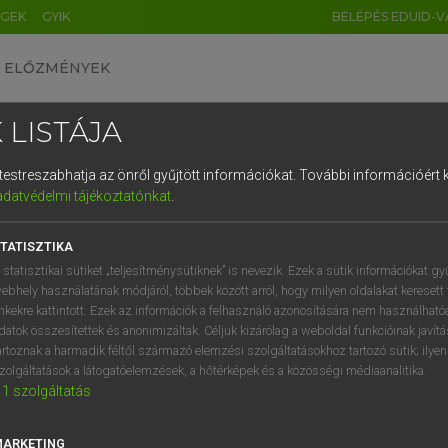
ÉGEK
GYIK
BELÉPÉS EDUID-V
ELŐZMÉNYEK
 LISTÁJA
és testreszabhatja az önről gyűjtött információkat.
További információért k
HU
DE
CN
FR
ES
IT
NL
RU
GR
adatvédelmi tájékoztatónkat
.
pai uniós terminológiai szótár
1
2
3
4
5
6
7
8
9
TATISZTIKA
q
w
e
r
t
z
u
i
 statisztikai sütiket „teljesítménysütiknek” is nevezik. Ezek a sütik információkat gy
ebhely használatának módjáról, többek között arról, hogy milyen oldalakat keresett 
a
s
d
f
g
h
j
k
l
é
inkekre kattintott. Ezek az információk a felhasználó azonosítására nem használható
datok összesítettek és anonimizáltak. Céljuk kizárólag a weboldal funkcióinak javít
í
y
x
c
v
b
n
m
,
.
artoznak a harmadik féltől származó elemzési szolgáltatásokhoz tartozó sütik; ilye
VAN ELŐFIZETÉSED?
NINCS ELŐFIZETÉSED
zolgáltatások a látogatóelemzések, a hőtérképek és a közösségi médiaanalitika.
1
szolgáltatás
előfizetésem a teljes szócikk
Nincs regisztrációm és előfiz
megtekintéséhez.
A szótár 2 órás, díjmente
próbaverziójának elindítás
MARKETING