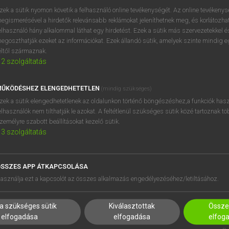
BELÉPÉS
regisztrálok és
belépek
.
zek a sütik nyomon követik a felhasználó online tevékenységét. Az online tevékeny
egismerésével a hirdetők relevánsabb reklámokat jeleníthetnek meg, és korlátozhat
REGISZTRÁCIÓ
elhasználó hány alkalommal láthat egy hirdetést. Ezek a sütik más szervezetekkel és
egoszthatják ezeket az információkat. Ezek állandó sütik, amelyek szinte mindig 
éltől származnak.
2
szolgáltatás
ŰKÖDÉSHEZ ELENGEDHETETLEN
(mindig szükséges)
zek a sütik elengedhetetlenek az oldalunkon történő böngészéshez,a funkciók hasz
elhasználók nem tilthatják le azokat. A feltétlenül szükséges sütik közé tartoznak t
zemélyre szabott beállításokat kezelő sütik.
3
szolgáltatás
SSZES APP ÁTKAPCSOLÁSA
HASZNÁLÓKNAK
SÚGÓ
asználja ezt a kapcsolót az összes alkalmazás engedélyezéséhez/letiltásához.
K
RÓLUNK
NTÉZMÉNYEKNEK
ELÉRHETŐSÉG
a szükséges sütik
Kiválasztottak
Összes
MEGOLDÁSOK
SÜTI BEÁLLÍTÁSOK
elfogadása
elfogadása
elfog