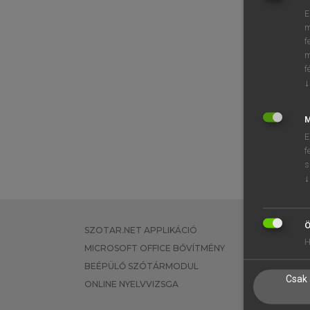
E
m
f
m
f
↓
M
E
f
s
↓
Ö
SZOTAR.NET APPLIKÁCIÓ
EGYÉNI FEL
H
MICROSOFT OFFICE BŐVÍTMÉNY
TANULÓKNA
BEÉPÜLŐ SZÓTÁRMODUL
OKTATÁSI I
Csak 
ONLINE NYELVVIZSGA
VÁLLALATI 