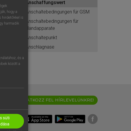
Anschaffungswert
ségek
Anschaltebedingungen für GSM
ják, hogy a
 hirdetőkkel is
Anschaltebedingungen für
egy harmadik
Handapparate
Anschaltepunkt
Anschlagnase
nálatához, és a
öbbek között a
IRATKOZZ FEL HÍRLEVELÜNKRE!
 süti
adása