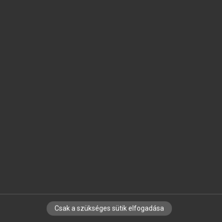
SZOTAR.NET APPLIKÁCIÓ
MICROSOFT OFFICE BŐVÍTMÉNY
BEÉPÜLŐ SZÓTÁRMODUL
ONLINE NYELVVIZSGA
EGYÉNI FELHASZNÁLÓKNAK
TANULÓKNAK
OKTATÁSI INTÉZMÉNYEKNEK
VÁLLALATI MEGOLDÁSOK
SÚGÓ
RÓLUNK
ELÉRHETŐSÉG
SÜTI BEÁLLÍTÁSOK
Csak a szükséges sütik elfogadása
IRATKOZZ FEL HÍRLEVELÜNKRE!