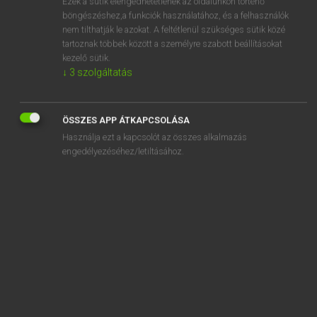
Ezek a sütik elengedhetetlenek az oldalunkon történő
böngészéshez,a funkciók használatához, és a felhasználók
EURÓPAI UNIÓS TERMINOLÓGIAI SZÓTÁR
nem tilthatják le azokat. A feltétlenül szükséges sütik közé
Kapcsolódó anyagok
tartoznak többek között a személyre szabott beállításokat
kezelő sütik.
echo-sounding device
↓
3
szolgáltatás
echte Konvergenz
echter Binnenmarkt
ÖSSZES APP ÁTKAPCSOLÁSA
Használja ezt a kapcsolót az összes alkalmazás
echter Bonito
engedélyezéséhez/letiltásához.
echte Rotzunge
Echtheit der Weine
Echtheitszeugnis
Echtzeit-Abgasstrahl
Echtzeit-Ansatz