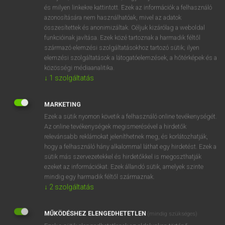
VAN ELŐFIZETÉSED?
és milyen linkekre kattintott. Ezek az információk a felhasználó
azonosítására nem használhatóak, mivel az adatok
Van előfizetésem a teljes szócikk megtekintéséhez.
összesítettek és anonimizáltak. Céljuk kizárólag a weboldal
funkcióinak javítása. Ezek közé tartoznak a harmadik féltől
BELÉPÉS
származó elemzési szolgáltatásokhoz tartozó sütik; ilyen
elemzési szolgáltatások a látogatóelemzések, a hőtérképek és a
közösségi médiaanalitika.
↓
1
szolgáltatás
MARKETING
Ezek a sütik nyomon követik a felhasználó online tevékenységét.
NINCS ELŐFIZETÉSED?
Az online tevékenységek megismerésével a hirdetők
Nincs regisztrációm és előfizetésem. A szótár 2 órás,
relevánsabb reklámokat jeleníthetnek meg, és korlátozhatják,
díjmentes próbaverziójának elindításához regisztrálok és
hogy a felhasználó hány alkalommal láthat egy hirdetést. Ezek a
sütik más szervezetekkel és hirdetőkkel is megoszthatják
belépek
.
ezeket az információkat. Ezek állandó sütik, amelyek szinte
mindig egy harmadik féltől származnak.
REGISZTRÁCIÓ
↓
2
szolgáltatás
MŰKÖDÉSHEZ ELENGEDHETETLEN
(mindig szükséges)