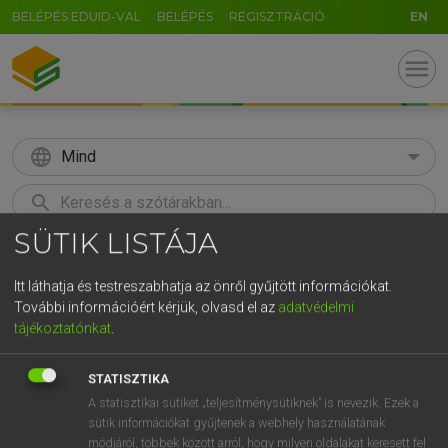
BELÉPÉS EDUID-VAL
BELÉPÉS
REGISZTRÁCIÓ
EN
menu
language
Mind
search
SÜTIK LISTÁJA
GR
KERESÉS
5
6
7
8
9
ö
ü
ó
Itt láthatja és testreszabhatja az önről gyűjtött információkat.
További információért kérjük, olvasd el az
adatvédelmi
r
t
z
u
i
o
p
ő
ú
Európai uniós terminológiai szótár
tájékoztatónkat
.
g
h
j
k
l
é
á
ű
Ω
STATISZTIKA
v
b
n
m
,
.
-
AltGr
A statisztikai sütiket „teljesítménysütiknek” is nevezik. Ezek a
sütik információkat gyűjtenek a webhely használatának
módjáról, többek között arról, hogy milyen oldalakat keresett fel