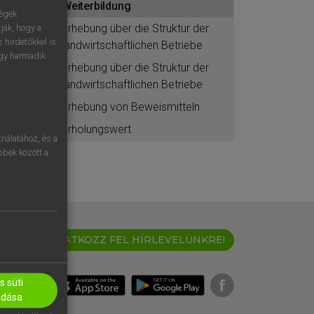
Weiterbildung
ségek
Erhebung über die Struktur der
ják, hogy a
 hirdetőkkel is
landwirtschaftlichen Betriebe
egy harmadik
Erhebung über die Struktur der
landwirtschaftlichen Betriebe
Erhebung von Beweismitteln
Erholungswert
nálatához, és a
öbbek között a
IRATKOZZ FEL HÍRLEVELÜNKRE!
 süti
adása