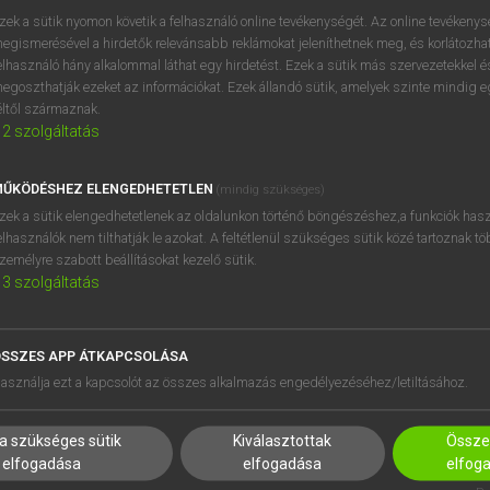
BELÉPÉS
regisztrálok és
belépek
.
zek a sütik nyomon követik a felhasználó online tevékenységét. Az online tevékeny
egismerésével a hirdetők relevánsabb reklámokat jeleníthetnek meg, és korlátozhat
REGISZTRÁCIÓ
elhasználó hány alkalommal láthat egy hirdetést. Ezek a sütik más szervezetekkel és
egoszthatják ezeket az információkat. Ezek állandó sütik, amelyek szinte mindig 
éltől származnak.
2
szolgáltatás
ŰKÖDÉSHEZ ELENGEDHETETLEN
(mindig szükséges)
zek a sütik elengedhetetlenek az oldalunkon történő böngészéshez,a funkciók hasz
elhasználók nem tilthatják le azokat. A feltétlenül szükséges sütik közé tartoznak t
zemélyre szabott beállításokat kezelő sütik.
3
szolgáltatás
SSZES APP ÁTKAPCSOLÁSA
HASZNÁLÓKNAK
SÚGÓ
asználja ezt a kapcsolót az összes alkalmazás engedélyezéséhez/letiltásához.
K
RÓLUNK
NTÉZMÉNYEKNEK
ELÉRHETŐSÉG
a szükséges sütik
Kiválasztottak
Összes
MEGOLDÁSOK
SÜTI BEÁLLÍTÁSOK
elfogadása
elfogadása
elfog