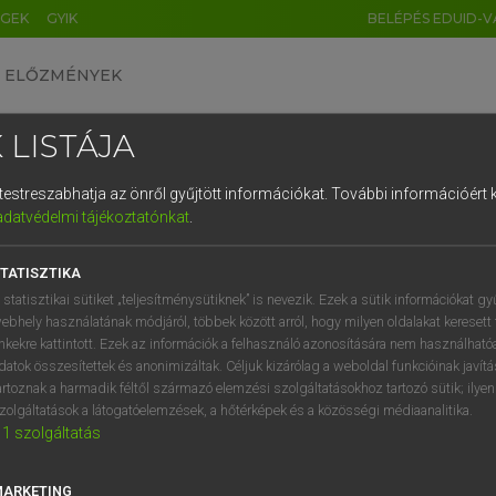
ÉGEK
GYIK
BELÉPÉS EDUID-V
ELŐZMÉNYEK
 LISTÁJA
és testreszabhatja az önről gyűjtött információkat.
További információért k
HU
DE
CN
FR
ES
IT
NL
RU
GR
adatvédelmi tájékoztatónkat
.
pai uniós terminológiai szótár
1
2
3
4
5
6
7
8
9
TATISZTIKA
q
w
e
r
t
z
u
i
 statisztikai sütiket „teljesítménysütiknek” is nevezik. Ezek a sütik információkat gy
ebhely használatának módjáról, többek között arról, hogy milyen oldalakat keresett 
a
s
d
f
g
h
j
k
l
é
inkekre kattintott. Ezek az információk a felhasználó azonosítására nem használható
datok összesítettek és anonimizáltak. Céljuk kizárólag a weboldal funkcióinak javít
í
y
x
c
v
b
n
m
,
.
artoznak a harmadik féltől származó elemzési szolgáltatásokhoz tartozó sütik; ilye
VAN ELŐFIZETÉSED?
NINCS ELŐFIZETÉSED
zolgáltatások a látogatóelemzések, a hőtérképek és a közösségi médiaanalitika.
1
szolgáltatás
előfizetésem a teljes szócikk
Nincs regisztrációm és előfiz
megtekintéséhez.
A szótár 2 órás, díjmente
próbaverziójának elindítás
MARKETING