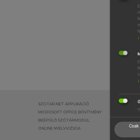
E
m
f
m
f
↓
M
E
f
s
↓
Ö
SZOTAR.NET APPLIKÁCIÓ
EGYÉNI FEL
H
MICROSOFT OFFICE BŐVÍTMÉNY
TANULÓKNA
BEÉPÜLŐ SZÓTÁRMODUL
OKTATÁSI I
Csak 
ONLINE NYELVVIZSGA
VÁLLALATI 