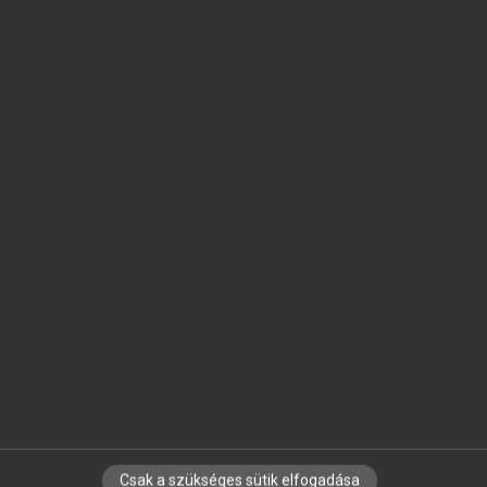
SZOTAR.NET APPLIKÁCIÓ
MICROSOFT OFFICE BŐVÍTMÉNY
BEÉPÜLŐ SZÓTÁRMODUL
ONLINE NYELVVIZSGA
EGYÉNI FELHASZNÁLÓKNAK
TANULÓKNAK
OKTATÁSI INTÉZMÉNYEKNEK
VÁLLALATI MEGOLDÁSOK
SÚGÓ
RÓLUNK
ELÉRHETŐSÉG
SÜTI BEÁLLÍTÁSOK
Csak a szükséges sütik elfogadása