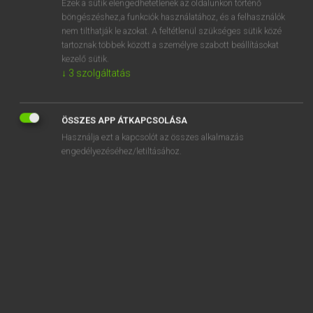
Ezek a sütik elengedhetetlenek az oldalunkon történő
böngészéshez,a funkciók használatához, és a felhasználók
EURÓPAI UNIÓS TERMINOLÓGIAI SZÓTÁR
nem tilthatják le azokat. A feltétlenül szükséges sütik közé
Kapcsolódó anyagok
tartoznak többek között a személyre szabott beállításokat
kezelő sütik.
Erneuerte NATO
↓
3
szolgáltatás
erneute Budgetierung
erneutes Inverkehrbringen
ÖSSZES APP ÁTKAPCSOLÁSA
Használja ezt a kapcsolót az összes alkalmazás
ernste Gefahr irreversiblen Schadens
engedélyezéséhez/letiltásához.
ernste Gefahr von Racheakten
ernster Zwischenfall
ernste unerwünschte Reaktion
ernsthafte und schlüssige Beweise oder Indizien
ernstliche Gefährdung der Lebenshaltung in einzelnen
Gebieten