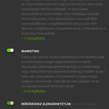
VAN ELŐFIZETÉSED?
és milyen linkekre kattintott. Ezek az információk a felhasználó
azonosítására nem használhatóak, mivel az adatok
Van előfizetésem a teljes szócikk megtekintéséhez.
összesítettek és anonimizáltak. Céljuk kizárólag a weboldal
funkcióinak javítása. Ezek közé tartoznak a harmadik féltől
BELÉPÉS
származó elemzési szolgáltatásokhoz tartozó sütik; ilyen
elemzési szolgáltatások a látogatóelemzések, a hőtérképek és a
közösségi médiaanalitika.
↓
1
szolgáltatás
MARKETING
Ezek a sütik nyomon követik a felhasználó online tevékenységét.
NINCS ELŐFIZETÉSED?
Az online tevékenységek megismerésével a hirdetők
Nincs regisztrációm és előfizetésem. A szótár 2 órás,
relevánsabb reklámokat jeleníthetnek meg, és korlátozhatják,
díjmentes próbaverziójának elindításához regisztrálok és
hogy a felhasználó hány alkalommal láthat egy hirdetést. Ezek a
belépek
.
sütik más szervezetekkel és hirdetőkkel is megoszthatják
ezeket az információkat. Ezek állandó sütik, amelyek szinte
mindig egy harmadik féltől származnak.
REGISZTRÁCIÓ
↓
2
szolgáltatás
MŰKÖDÉSHEZ ELENGEDHETETLEN
(mindig szükséges)