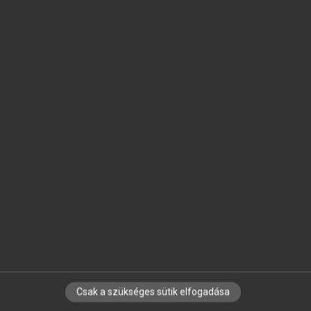
SZOTAR.NET APPLIKÁCIÓ
MICROSOFT OFFICE BŐVÍTMÉNY
BEÉPÜLŐ SZÓTÁRMODUL
ONLINE NYELVVIZSGA
EGYÉNI FELHASZNÁLÓKNAK
TANULÓKNAK
OKTATÁSI INTÉZMÉNYEKNEK
VÁLLALATI MEGOLDÁSOK
SÚGÓ
RÓLUNK
ELÉRHETŐSÉG
SÜTI BEÁLLÍTÁSOK
Csak a szükséges sütik elfogadása
IRATKOZZ FEL HÍRLEVELÜNKRE!