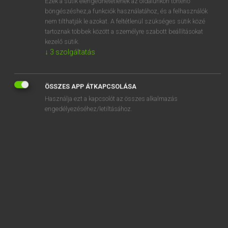
Ezek a sütik elengedhetetlenek az oldalunkon történő
böngészéshez,a funkciók használatához, és a felhasználók
EURÓPAI UNIÓS TERMINOLÓGIAI SZÓTÁR
nem tilthatják le azokat. A feltétlenül szükséges sütik közé
Kapcsolódó anyagok
tartoznak többek között a személyre szabott beállításokat
kezelő sütik.
zusätzliches betriebliches Altersversorgungssystem
↓
3
szolgáltatás
zusätzliches Beweismittel
zusätzliches Blatt
ÖSSZES APP ÁTKAPCSOLÁSA
Használja ezt a kapcsolót az összes alkalmazás
zusätzliche Sozialschutzsysteme
engedélyezéséhez/letiltásához.
zusätzliche Verfahrensordnung
zusätzliche Zahlungen
zusätzliche Zwölftel
Zusätzlichkeit
Zusätzlichkeitsprinzip