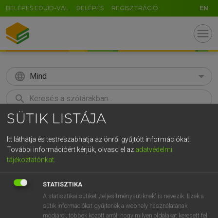
BELÉPÉS EDUID-VAL
BELÉPÉS
REGISZTRÁCIÓ
EN
menu
language
Mind
search
SÜTIK LISTÁJA
GR
KERESÉS
5
6
7
8
9
ö
ü
ó
Itt láthatja és testreszabhatja az önről gyűjtött információkat.
További információért kérjük, olvasd el az
adatvédelmi
r
t
z
u
i
o
p
ő
ú
Európai uniós terminológiai szótár
tájékoztatónkat
.
g
h
j
k
l
é
á
ű
Ω
STATISZTIKA
v
b
n
m
,
.
-
AltGr
A statisztikai sütiket „teljesítménysütiknek” is nevezik. Ezek a
sütik információkat gyűjtenek a webhely használatának
módjáról, többek között arról, hogy milyen oldalakat keresett fel