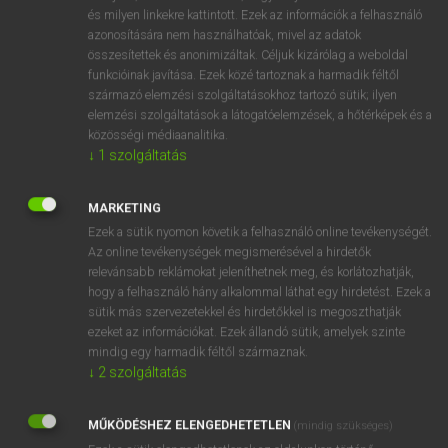
VAN ELŐFIZETÉSED?
és milyen linkekre kattintott. Ezek az információk a felhasználó
azonosítására nem használhatóak, mivel az adatok
Van előfizetésem a teljes szócikk megtekintéséhez.
összesítettek és anonimizáltak. Céljuk kizárólag a weboldal
funkcióinak javítása. Ezek közé tartoznak a harmadik féltől
BELÉPÉS
származó elemzési szolgáltatásokhoz tartozó sütik; ilyen
elemzési szolgáltatások a látogatóelemzések, a hőtérképek és a
közösségi médiaanalitika.
↓
1
szolgáltatás
MARKETING
Ezek a sütik nyomon követik a felhasználó online tevékenységét.
NINCS ELŐFIZETÉSED?
Az online tevékenységek megismerésével a hirdetők
Nincs regisztrációm és előfizetésem. A szótár 2 órás,
relevánsabb reklámokat jeleníthetnek meg, és korlátozhatják,
díjmentes próbaverziójának elindításához regisztrálok és
hogy a felhasználó hány alkalommal láthat egy hirdetést. Ezek a
sütik más szervezetekkel és hirdetőkkel is megoszthatják
belépek
.
ezeket az információkat. Ezek állandó sütik, amelyek szinte
mindig egy harmadik féltől származnak.
REGISZTRÁCIÓ
↓
2
szolgáltatás
MŰKÖDÉSHEZ ELENGEDHETETLEN
(mindig szükséges)