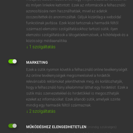
VAN ELŐFIZETÉSED?
és milyen linkekre kattintott. Ezek az információk a felhasználó
azonosítására nem használhatóak, mivel az adatok
Van előfizetésem a teljes szócikk megtekintéséhez.
összesítettek és anonimizáltak. Céljuk kizárólag a weboldal
funkcióinak javítása. Ezek közé tartoznak a harmadik féltől
BELÉPÉS
származó elemzési szolgáltatásokhoz tartozó sütik; ilyen
elemzési szolgáltatások a látogatóelemzések, a hőtérképek és a
közösségi médiaanalitika.
↓
1
szolgáltatás
MARKETING
Ezek a sütik nyomon követik a felhasználó online tevékenységét.
NINCS ELŐFIZETÉSED?
Az online tevékenységek megismerésével a hirdetők
Nincs regisztrációm és előfizetésem. A szótár 2 órás,
relevánsabb reklámokat jeleníthetnek meg, és korlátozhatják,
díjmentes próbaverziójának elindításához regisztrálok és
hogy a felhasználó hány alkalommal láthat egy hirdetést. Ezek a
belépek
.
sütik más szervezetekkel és hirdetőkkel is megoszthatják
ezeket az információkat. Ezek állandó sütik, amelyek szinte
mindig egy harmadik féltől származnak.
REGISZTRÁCIÓ
↓
2
szolgáltatás
MŰKÖDÉSHEZ ELENGEDHETETLEN
(mindig szükséges)