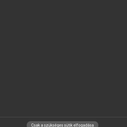
SZOTAR.NET APPLIKÁCIÓ
MICROSOFT OFFICE BŐVÍTMÉNY
BEÉPÜLŐ SZÓTÁRMODUL
ONLINE NYELVVIZSGA
EGYÉNI FELHASZNÁLÓKNAK
TANULÓKNAK
OKTATÁSI INTÉZMÉNYEKNEK
VÁLLALATI MEGOLDÁSOK
SÚGÓ
RÓLUNK
ELÉRHETŐSÉG
SÜTI BEÁLLÍTÁSOK
Csak a szükséges sütik elfogadása