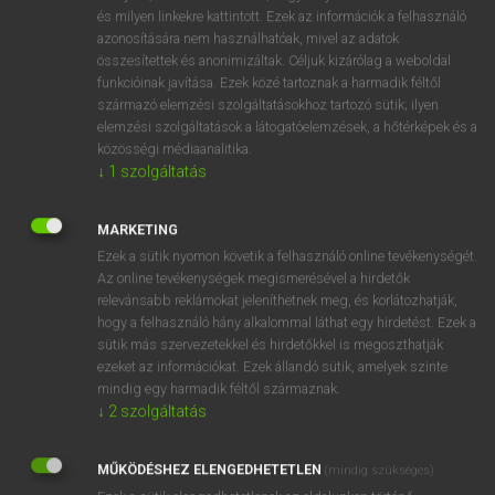
VAN ELŐFIZETÉSED?
és milyen linkekre kattintott. Ezek az információk a felhasználó
azonosítására nem használhatóak, mivel az adatok
Van előfizetésem a teljes szócikk megtekintéséhez.
összesítettek és anonimizáltak. Céljuk kizárólag a weboldal
funkcióinak javítása. Ezek közé tartoznak a harmadik féltől
BELÉPÉS
származó elemzési szolgáltatásokhoz tartozó sütik; ilyen
elemzési szolgáltatások a látogatóelemzések, a hőtérképek és a
közösségi médiaanalitika.
↓
1
szolgáltatás
MARKETING
Ezek a sütik nyomon követik a felhasználó online tevékenységét.
NINCS ELŐFIZETÉSED?
Az online tevékenységek megismerésével a hirdetők
Nincs regisztrációm és előfizetésem. A szótár 2 órás,
relevánsabb reklámokat jeleníthetnek meg, és korlátozhatják,
díjmentes próbaverziójának elindításához regisztrálok és
hogy a felhasználó hány alkalommal láthat egy hirdetést. Ezek a
sütik más szervezetekkel és hirdetőkkel is megoszthatják
belépek
.
ezeket az információkat. Ezek állandó sütik, amelyek szinte
mindig egy harmadik féltől származnak.
REGISZTRÁCIÓ
↓
2
szolgáltatás
MŰKÖDÉSHEZ ELENGEDHETETLEN
(mindig szükséges)