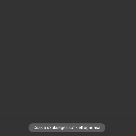
SZOTAR.NET APPLIKÁCIÓ
MICROSOFT OFFICE BŐVÍTMÉNY
BEÉPÜLŐ SZÓTÁRMODUL
ONLINE NYELVVIZSGA
EGYÉNI FELHASZNÁLÓKNAK
TANULÓKNAK
OKTATÁSI INTÉZMÉNYEKNEK
VÁLLALATI MEGOLDÁSOK
SÚGÓ
RÓLUNK
ELÉRHETŐSÉG
SÜTI BEÁLLÍTÁSOK
Csak a szükséges sütik elfogadása
IRATKOZZ FEL HÍRLEVELÜNKRE!