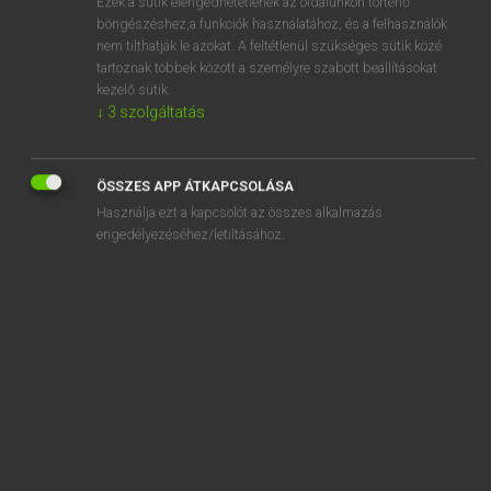
Ezek a sütik elengedhetetlenek az oldalunkon történő
böngészéshez,a funkciók használatához, és a felhasználók
EURÓPAI UNIÓS TERMINOLÓGIAI SZÓTÁR
nem tilthatják le azokat. A feltétlenül szükséges sütik közé
Kapcsolódó anyagok
tartoznak többek között a személyre szabott beállításokat
kezelő sütik.
szétszerelési jelentés
↓
3
szolgáltatás
szétterítés
szétválás
ÖSSZES APP ÁTKAPCSOLÁSA
Használja ezt a kapcsolót az összes alkalmazás
szétválás különválással
engedélyezéséhez/letiltásához.
szétváló társaság
szezámmag
szezonalitást csökkentő támogatás
szifilisz
szifonzáras öblítő rendszer