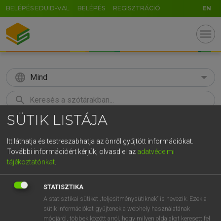
BELÉPÉS EDUID-VAL
BELÉPÉS
REGISZTRÁCIÓ
EN
menu
language
Mind
search
SÜTIK LISTÁJA
GR
KERESÉS
5
6
7
8
9
ö
ü
ó
Itt láthatja és testreszabhatja az önről gyűjtött információkat.
További információért kérjük, olvasd el az
adatvédelmi
r
t
z
u
i
o
p
ő
ú
Európai uniós terminológiai szótár
tájékoztatónkat
.
g
h
j
k
l
é
á
ű
Ω
STATISZTIKA
v
b
n
m
,
.
-
AltGr
A statisztikai sütiket „teljesítménysütiknek” is nevezik. Ezek a
sütik információkat gyűjtenek a webhely használatának
módjáról, többek között arról, hogy milyen oldalakat keresett fel