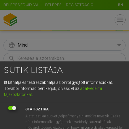
BELÉPÉS EDUID-VAL
BELÉPÉS
REGISZTRÁCIÓ
EN
menu
language
Mind
search
SÜTIK LISTÁJA
GR
KERESÉS
5
6
7
8
9
ö
ü
ó
Itt láthatja és testreszabhatja az önről gyűjtött információkat.
További információért kérjük, olvasd el az
adatvédelmi
r
t
z
u
i
o
p
ő
ú
Európai uniós terminológiai szótár
tájékoztatónkat
.
g
h
j
k
l
é
á
ű
Ω
STATISZTIKA
v
b
n
m
,
.
-
AltGr
A statisztikai sütiket „teljesítménysütiknek” is nevezik. Ezek a
sütik információkat gyűjtenek a webhely használatának
módjáról, többek között arról, hogy milyen oldalakat keresett fel