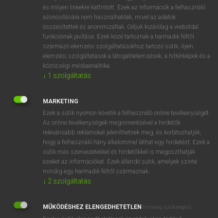
VAN ELŐFIZETÉSED?
és milyen linkekre kattintott. Ezek az információk a felhasználó
azonosítására nem használhatóak, mivel az adatok
Van előfizetésem a teljes szócikk megtekintéséhez.
összesítettek és anonimizáltak. Céljuk kizárólag a weboldal
funkcióinak javítása. Ezek közé tartoznak a harmadik féltől
BELÉPÉS
származó elemzési szolgáltatásokhoz tartozó sütik; ilyen
elemzési szolgáltatások a látogatóelemzések, a hőtérképek és a
közösségi médiaanalitika.
↓
1
szolgáltatás
MARKETING
Ezek a sütik nyomon követik a felhasználó online tevékenységét.
NINCS ELŐFIZETÉSED?
Az online tevékenységek megismerésével a hirdetők
Nincs regisztrációm és előfizetésem. A szótár 2 órás,
relevánsabb reklámokat jeleníthetnek meg, és korlátozhatják,
díjmentes próbaverziójának elindításához regisztrálok és
hogy a felhasználó hány alkalommal láthat egy hirdetést. Ezek a
sütik más szervezetekkel és hirdetőkkel is megoszthatják
belépek
.
ezeket az információkat. Ezek állandó sütik, amelyek szinte
mindig egy harmadik féltől származnak.
REGISZTRÁCIÓ
↓
2
szolgáltatás
MŰKÖDÉSHEZ ELENGEDHETETLEN
(mindig szükséges)