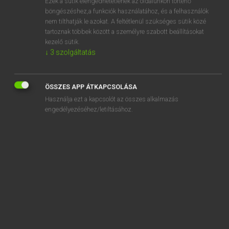
Ezek a sütik elengedhetetlenek az oldalunkon történő
böngészéshez,a funkciók használatához, és a felhasználók
EURÓPAI UNIÓS TERMINOLÓGIAI SZÓTÁR
nem tilthatják le azokat. A feltétlenül szükséges sütik közé
Kapcsolódó anyagok
tartoznak többek között a személyre szabott beállításokat
kezelő sütik.
Wechselaufbauten
↓
3
szolgáltatás
Wechselkursmechanismus
Wechselkurspolitik
ÖSSZES APP ÁTKAPCSOLÁSA
Használja ezt a kapcsolót az összes alkalmazás
Wechselrisiko
engedélyezéséhez/letiltásához.
Wechselwirkungsglieder
wedge sole
weed-killer
weekly rest period
weekly working hours