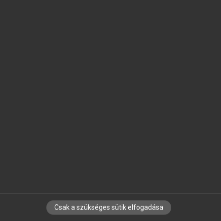
SZOTAR.NET APPLIKÁCIÓ
MICROSOFT OFFICE BŐVÍTMÉNY
BEÉPÜLŐ SZÓTÁRMODUL
ONLINE NYELVVIZSGA
EGYÉNI FELHASZNÁLÓKNAK
TANULÓKNAK
OKTATÁSI INTÉZMÉNYEKNEK
VÁLLALATI MEGOLDÁSOK
SÚGÓ
RÓLUNK
ELÉRHETŐSÉG
SÜTI BEÁLLÍTÁSOK
Csak a szükséges sütik elfogadása
IRATKOZZ FEL HÍRLEVELÜNKRE!