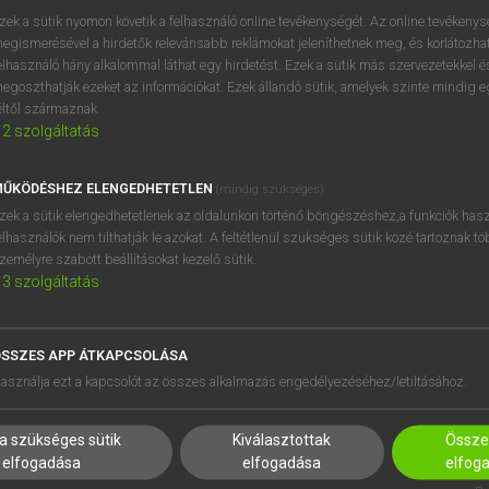
BELÉPÉS
regisztrálok és
belépek
.
zek a sütik nyomon követik a felhasználó online tevékenységét. Az online tevékeny
egismerésével a hirdetők relevánsabb reklámokat jeleníthetnek meg, és korlátozhat
REGISZTRÁCIÓ
elhasználó hány alkalommal láthat egy hirdetést. Ezek a sütik más szervezetekkel és
egoszthatják ezeket az információkat. Ezek állandó sütik, amelyek szinte mindig 
éltől származnak.
2
szolgáltatás
ŰKÖDÉSHEZ ELENGEDHETETLEN
(mindig szükséges)
zek a sütik elengedhetetlenek az oldalunkon történő böngészéshez,a funkciók hasz
elhasználók nem tilthatják le azokat. A feltétlenül szükséges sütik közé tartoznak t
zemélyre szabott beállításokat kezelő sütik.
3
szolgáltatás
SSZES APP ÁTKAPCSOLÁSA
HASZNÁLÓKNAK
SÚGÓ
asználja ezt a kapcsolót az összes alkalmazás engedélyezéséhez/letiltásához.
K
RÓLUNK
NTÉZMÉNYEKNEK
ELÉRHETŐSÉG
a szükséges sütik
Kiválasztottak
Összes
MEGOLDÁSOK
SÜTI BEÁLLÍTÁSOK
elfogadása
elfogadása
elfog