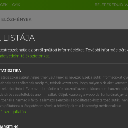
ÉGEK
GYIK
BELÉPÉS EDUID-V
ELŐZMÉNYEK
 LISTÁJA
és testreszabhatja az önről gyűjtött információkat.
További információért k
HU
DE
CN
FR
ES
IT
NL
RU
GR
adatvédelmi tájékoztatónkat
.
pai uniós terminológiai szótár
1
2
3
4
5
6
7
8
9
TATISZTIKA
q
w
e
r
t
z
u
i
 statisztikai sütiket „teljesítménysütiknek” is nevezik. Ezek a sütik információkat gy
ebhely használatának módjáról, többek között arról, hogy milyen oldalakat keresett 
a
s
d
f
g
h
j
k
l
é
inkekre kattintott. Ezek az információk a felhasználó azonosítására nem használható
datok összesítettek és anonimizáltak. Céljuk kizárólag a weboldal funkcióinak javít
í
y
x
c
v
b
n
m
,
.
artoznak a harmadik féltől származó elemzési szolgáltatásokhoz tartozó sütik; ilye
VAN ELŐFIZETÉSED?
NINCS ELŐFIZETÉSED
zolgáltatások a látogatóelemzések, a hőtérképek és a közösségi médiaanalitika.
1
szolgáltatás
előfizetésem a teljes szócikk
Nincs regisztrációm és előfiz
megtekintéséhez.
A szótár 2 órás, díjmente
próbaverziójának elindítás
MARKETING