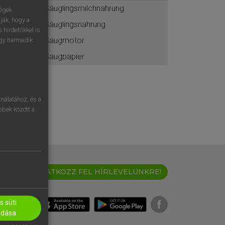
Säuglingsmilchnahrung
ségek
ják, hogy a
Säuglingsnahrung
 hirdetőkkel is
Saugmotor
egy harmadik
Saugpapier
nálatához, és a
öbbek között a
IRATKOZZ FEL HÍRLEVELÜNKRE!
 süti
adása