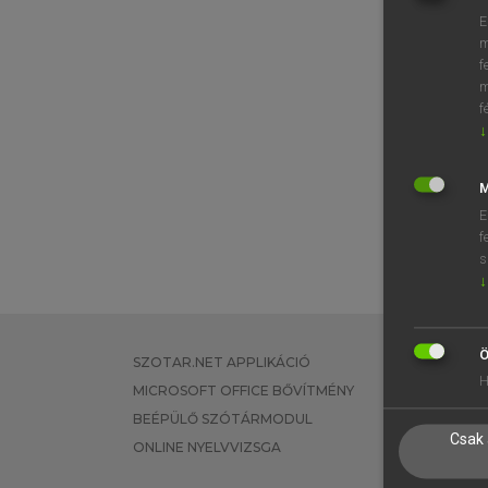
E
m
f
m
f
↓
M
E
f
s
↓
Ö
SZOTAR.NET APPLIKÁCIÓ
EGYÉNI FEL
H
MICROSOFT OFFICE BŐVÍTMÉNY
TANULÓKNA
BEÉPÜLŐ SZÓTÁRMODUL
OKTATÁSI I
Csak 
ONLINE NYELVVIZSGA
VÁLLALATI 