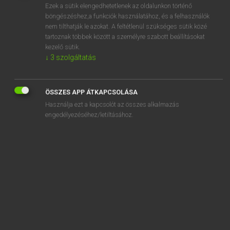
Ezek a sütik elengedhetetlenek az oldalunkon történő
EURÓPAI UNIÓS TERMINOLÓGIAI SZÓTÁR
böngészéshez,a funkciók használatához, és a felhasználók
nem tilthatják le azokat. A feltétlenül szükséges sütik közé
Kapcsolódó anyagok
tartoznak többek között a személyre szabott beállításokat
kezelő sütik.
Beratender Ausschuss für die soziale Sicherheit der
↓
3
szolgáltatás
Wanderarbeitnehmer
Beratender Ausschuss für die Verbreitung
ÖSSZES APP ÁTKAPCSOLÁSA
landwirtschaftlicher Informationen
Használja ezt a kapcsolót az összes alkalmazás
Beratender Ausschuss für die zahnärztliche Ausbildung
engedélyezéséhez/letiltásához.
Beratender Ausschuss für Eigenmittel
Beratender Ausschuss für Ernennungen
Beratender Ausschuss für Fischerei und Aquakultur
Beratender Ausschuss für Genossenschaften,
Gegenseitigkeitsgesellschaften, Vereine und Stiftungen
Beratender Ausschuss für Industrielle Forschung und
Entwicklung