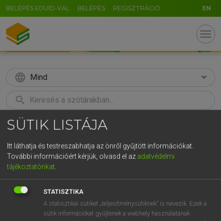
BELÉPÉS EDUID-VAL
BELÉPÉS
REGISZTRÁCIÓ
EN
menu
language
Mind
search
GR
SÜTIK LISTÁJA
KERESÉS
5
6
7
8
9
ö
ü
ó
Itt láthatja és testreszabhatja az önről gyűjtött információkat.
r
t
z
u
i
o
p
ő
ú
További információért kérjük, olvasd el az
adatvédelmi
Európai uniós terminológiai szótár
tájékoztatónkat
.
g
h
j
k
l
é
á
ű
Ω
STATISZTIKA
v
b
n
m
,
.
-
AltGr
A statisztikai sütiket „teljesítménysütiknek” is nevezik. Ezek a
sütik információkat gyűjtenek a webhely használatának