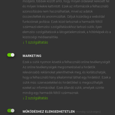
módjáról, többek között arról, hogy milyen oldalakat keresett fel
VAN ELŐFIZETÉSED?
és milyen linkekre kattintott. Ezek az információk a felhasználó
Van előfizetésem a teljes szócikk megtekintéséhez.
azonosítására nem használhatóak, mivel az adatok
összesítettek és anonimizáltak. Céljuk kizárólag a weboldal
funkcióinak javítása. Ezek közé tartoznak a harmadik féltől
BELÉPÉS
származó elemzési szolgáltatásokhoz tartozó sütik; ilyen
elemzési szolgáltatások a látogatóelemzések, a hőtérképek és a
közösségi médiaanalitika.
↓
1
szolgáltatás
MARKETING
NINCS ELŐFIZETÉSED?
Ezek a sütik nyomon követik a felhasználó online tevékenységét.
Az online tevékenységek megismerésével a hirdetők
Nincs regisztrációm és előfizetésem. A szótár 2 órás,
relevánsabb reklámokat jeleníthetnek meg, és korlátozhatják,
díjmentes próbaverziójának elindításához regisztrálok és
hogy a felhasználó hány alkalommal láthat egy hirdetést. Ezek a
belépek
.
sütik más szervezetekkel és hirdetőkkel is megoszthatják
ezeket az információkat. Ezek állandó sütik, amelyek szinte
REGISZTRÁCIÓ
mindig egy harmadik féltől származnak.
↓
2
szolgáltatás
MŰKÖDÉSHEZ ELENGEDHETETLEN
(mindig szükséges)