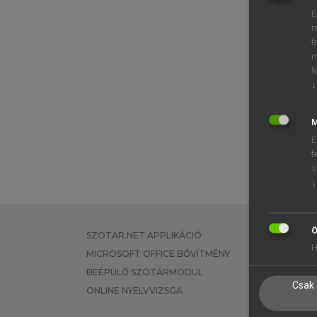
E
m
f
m
f
↓
M
E
f
s
↓
Ö
SZOTAR.NET APPLIKÁCIÓ
EGYÉNI FEL
H
MICROSOFT OFFICE BŐVÍTMÉNY
TANULÓKNA
BEÉPÜLŐ SZÓTÁRMODUL
OKTATÁSI I
Csak 
ONLINE NYELVVIZSGA
VÁLLALATI 