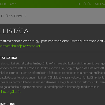
ÉGEK
GYIK
BELÉPÉS EDUID-V
ELŐZMÉNYEK
 LISTÁJA
és testreszabhatja az önről gyűjtött információkat.
További információért k
HU
DE
CN
FR
ES
IT
NL
RU
GR
adatvédelmi tájékoztatónkat
.
pai uniós terminológiai szótár
1
2
3
4
5
6
7
8
9
TATISZTIKA
q
w
e
r
t
z
u
i
 statisztikai sütiket „teljesítménysütiknek” is nevezik. Ezek a sütik információkat gy
ebhely használatának módjáról, többek között arról, hogy milyen oldalakat keresett 
a
s
d
f
g
h
j
k
l
é
inkekre kattintott. Ezek az információk a felhasználó azonosítására nem használható
datok összesítettek és anonimizáltak. Céljuk kizárólag a weboldal funkcióinak javít
í
y
x
c
v
b
n
m
,
.
artoznak a harmadik féltől származó elemzési szolgáltatásokhoz tartozó sütik; ilye
VAN ELŐFIZETÉSED?
NINCS ELŐFIZETÉSED
zolgáltatások a látogatóelemzések, a hőtérképek és a közösségi médiaanalitika.
1
szolgáltatás
előfizetésem a teljes szócikk
Nincs regisztrációm és előfiz
megtekintéséhez.
A szótár 2 órás, díjmente
próbaverziójának elindítás
MARKETING