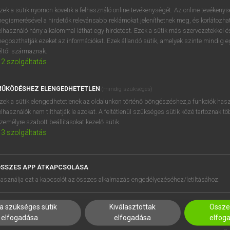
BELÉPÉS
regisztrálok és
belépek
.
zek a sütik nyomon követik a felhasználó online tevékenységét. Az online tevékeny
egismerésével a hirdetők relevánsabb reklámokat jeleníthetnek meg, és korlátozhat
REGISZTRÁCIÓ
elhasználó hány alkalommal láthat egy hirdetést. Ezek a sütik más szervezetekkel és
egoszthatják ezeket az információkat. Ezek állandó sütik, amelyek szinte mindig 
éltől származnak.
2
szolgáltatás
ŰKÖDÉSHEZ ELENGEDHETETLEN
(mindig szükséges)
zek a sütik elengedhetetlenek az oldalunkon történő böngészéshez,a funkciók hasz
elhasználók nem tilthatják le azokat. A feltétlenül szükséges sütik közé tartoznak t
zemélyre szabott beállításokat kezelő sütik.
3
szolgáltatás
SSZES APP ÁTKAPCSOLÁSA
HASZNÁLÓKNAK
SÚGÓ
asználja ezt a kapcsolót az összes alkalmazás engedélyezéséhez/letiltásához.
K
RÓLUNK
NTÉZMÉNYEKNEK
ELÉRHETŐSÉG
a szükséges sütik
Kiválasztottak
Összes
MEGOLDÁSOK
SÜTI BEÁLLÍTÁSOK
elfogadása
elfogadása
elfog