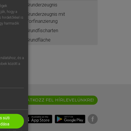
Grunderzeugnis
ségek
ják, hogy a
Grunderzeugnis mit
 hirdetőkkel is
Vorfinanzierung
egy harmadik
Grundfischarten
Grundfläche
nálatához, és a
öbbek között a
IRATKOZZ FEL HÍRLEVELÜNKRE!
 süti
adása