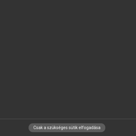
SZOTAR.NET APPLIKÁCIÓ
MICROSOFT OFFICE BŐVÍTMÉNY
BEÉPÜLŐ SZÓTÁRMODUL
ONLINE NYELVVIZSGA
EGYÉNI FELHASZNÁLÓKNAK
TANULÓKNAK
OKTATÁSI INTÉZMÉNYEKNEK
VÁLLALATI MEGOLDÁSOK
SÚGÓ
RÓLUNK
ELÉRHETŐSÉG
SÜTI BEÁLLÍTÁSOK
Csak a szükséges sütik elfogadása
IRATKOZZ FEL HÍRLEVELÜNKRE!