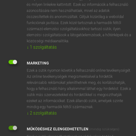
VAN ELŐFIZETÉSED?
és milyen linkekre kattintott. Ezek az információk a felhasználó
azonosítására nem használhatóak, mivel az adatok
Van előfizetésem a teljes szócikk megtekintéséhez.
összesítettek és anonimizáltak. Céljuk kizárólag a weboldal
funkcióinak javítása. Ezek közé tartoznak a harmadik féltől
BELÉPÉS
származó elemzési szolgáltatásokhoz tartozó sütik; ilyen
elemzési szolgáltatások a látogatóelemzések, a hőtérképek és a
közösségi médiaanalitika.
↓
1
szolgáltatás
MARKETING
Ezek a sütik nyomon követik a felhasználó online tevékenységét.
NINCS ELŐFIZETÉSED?
Az online tevékenységek megismerésével a hirdetők
Nincs regisztrációm és előfizetésem. A szótár 2 órás,
relevánsabb reklámokat jeleníthetnek meg, és korlátozhatják,
díjmentes próbaverziójának elindításához regisztrálok és
hogy a felhasználó hány alkalommal láthat egy hirdetést. Ezek a
sütik más szervezetekkel és hirdetőkkel is megoszthatják
belépek
.
ezeket az információkat. Ezek állandó sütik, amelyek szinte
mindig egy harmadik féltől származnak.
REGISZTRÁCIÓ
↓
2
szolgáltatás
MŰKÖDÉSHEZ ELENGEDHETETLEN
(mindig szükséges)