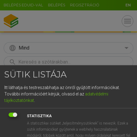
BELÉPÉS EDUID-VAL
BELÉPÉS
REGISZTRÁCIÓ
EN
menu
language
Mind
search
SÜTIK LISTÁJA
GR
KERESÉS
5
6
7
8
9
ö
ü
ó
Itt láthatja és testreszabhatja az önről gyűjtött információkat.
További információért kérjük, olvasd el az
adatvédelmi
r
t
z
u
i
o
p
ő
ú
Európai uniós terminológiai szótár
tájékoztatónkat
.
g
h
j
k
l
é
á
ű
Ω
STATISZTIKA
v
b
n
m
,
.
-
AltGr
A statisztikai sütiket „teljesítménysütiknek” is nevezik. Ezek a
sütik információkat gyűjtenek a webhely használatának
módjáról, többek között arról, hogy milyen oldalakat keresett fel