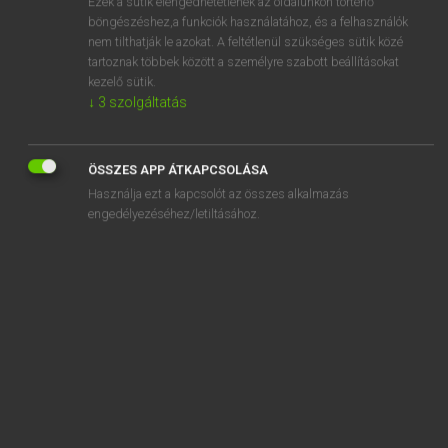
Ezek a sütik elengedhetetlenek az oldalunkon történő
böngészéshez,a funkciók használatához, és a felhasználók
EURÓPAI UNIÓS TERMINOLÓGIAI SZÓTÁR
nem tilthatják le azokat. A feltétlenül szükséges sütik közé
Kapcsolódó anyagok
tartoznak többek között a személyre szabott beállításokat
kezelő sütik.
admission to the occupation
↓
3
szolgáltatás
admission to trading
adóalany
ÖSSZES APP ÁTKAPCSOLÁSA
Használja ezt a kapcsolót az összes alkalmazás
adóalap
engedélyezéséhez/letiltásához.
adóalap
adóalap
adóalap
adóalap-csökkentés
adóazonosító jel