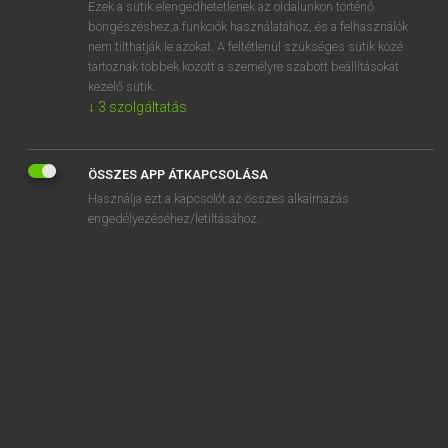
Ezek a sütik elengedhetetlenek az oldalunkon történő
böngészéshez,a funkciók használatához, és a felhasználók
EURÓPAI UNIÓS TERMINOLÓGIAI SZÓTÁR
nem tilthatják le azokat. A feltétlenül szükséges sütik közé
Kapcsolódó anyagok
tartoznak többek között a személyre szabott beállításokat
kezelő sütik.
Abwrackprämie
↓
3
szolgáltatás
Abwrackung von Kraftfahrzeugen
abziehbare Steuer
ÖSSZES APP ÁTKAPCSOLÁSA
Abzinsungssatz
Használja ezt a kapcsolót az összes alkalmazás
engedélyezéséhez/letiltásához.
abzufertigende Ware
Abzug
Abzug
Abzug, Einbehalt oder eine später erhobene spezifische
Abgabe
Abzug der Steuerbelastung der vorausgehenden
Umsatzstufe