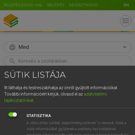
BELÉPÉS EDUID-VAL
BELÉPÉS
REGISZTRÁCIÓ
EN
menu
language
Mind
search
SÜTIK LISTÁJA
GR
KERESÉS
5
6
7
8
9
ö
ü
ó
Itt láthatja és testreszabhatja az önről gyűjtött információkat.
További információért kérjük, olvasd el az
adatvédelmi
r
t
z
u
i
o
p
ő
ú
Európai uniós terminológiai szótár
tájékoztatónkat
.
g
h
j
k
l
é
á
ű
Ω
STATISZTIKA
v
b
n
m
,
.
-
AltGr
A statisztikai sütiket „teljesítménysütiknek” is nevezik. Ezek a
sütik információkat gyűjtenek a webhely használatának
módjáról, többek között arról, hogy milyen oldalakat keresett fel