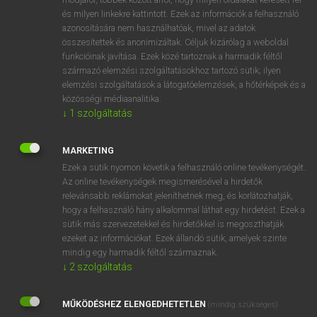
VAN ELŐFIZETÉSED?
és milyen linkekre kattintott. Ezek az információk a felhasználó
azonosítására nem használhatóak, mivel az adatok
Van előfizetésem a teljes szócikk megtekintéséhez.
összesítettek és anonimizáltak. Céljuk kizárólag a weboldal
funkcióinak javítása. Ezek közé tartoznak a harmadik féltől
BELÉPÉS
származó elemzési szolgáltatásokhoz tartozó sütik; ilyen
elemzési szolgáltatások a látogatóelemzések, a hőtérképek és a
közösségi médiaanalitika.
↓
1
szolgáltatás
MARKETING
NINCS ELŐFIZETÉSED?
Ezek a sütik nyomon követik a felhasználó online tevékenységét.
Az online tevékenységek megismerésével a hirdetők
Nincs regisztrációm és előfizetésem. A szótár 2 órás,
relevánsabb reklámokat jeleníthetnek meg, és korlátozhatják,
díjmentes próbaverziójának elindításához regisztrálok és
hogy a felhasználó hány alkalommal láthat egy hirdetést. Ezek a
belépek
.
sütik más szervezetekkel és hirdetőkkel is megoszthatják
ezeket az információkat. Ezek állandó sütik, amelyek szinte
mindig egy harmadik féltől származnak.
REGISZTRÁCIÓ
↓
2
szolgáltatás
MŰKÖDÉSHEZ ELENGEDHETETLEN
(mindig szükséges)