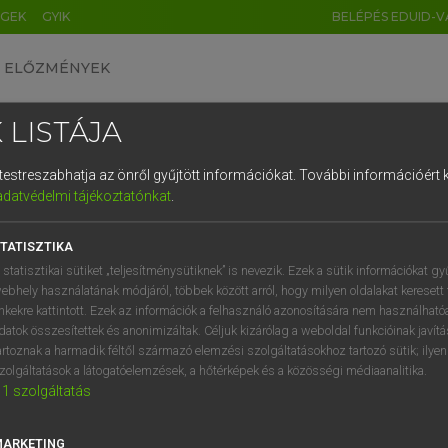
ÉGEK
GYIK
BELÉPÉS EDUID-V
ELŐZMÉNYEK
 LISTÁJA
és testreszabhatja az önről gyűjtött információkat.
További információért k
HU
DE
CN
FR
ES
IT
NL
RU
GR
adatvédelmi tájékoztatónkat
.
pai uniós terminológiai szótár
1
2
3
4
5
6
7
8
9
TATISZTIKA
q
w
e
r
t
z
u
i
 statisztikai sütiket „teljesítménysütiknek” is nevezik. Ezek a sütik információkat gy
ebhely használatának módjáról, többek között arról, hogy milyen oldalakat keresett 
a
s
d
f
g
h
j
k
l
é
inkekre kattintott. Ezek az információk a felhasználó azonosítására nem használható
datok összesítettek és anonimizáltak. Céljuk kizárólag a weboldal funkcióinak javít
í
y
x
c
v
b
n
m
,
.
artoznak a harmadik féltől származó elemzési szolgáltatásokhoz tartozó sütik; ilye
VAN ELŐFIZETÉSED?
NINCS ELŐFIZETÉSED
zolgáltatások a látogatóelemzések, a hőtérképek és a közösségi médiaanalitika.
1
szolgáltatás
előfizetésem a teljes szócikk
Nincs regisztrációm és előfiz
megtekintéséhez.
A szótár 2 órás, díjmente
próbaverziójának elindítás
MARKETING