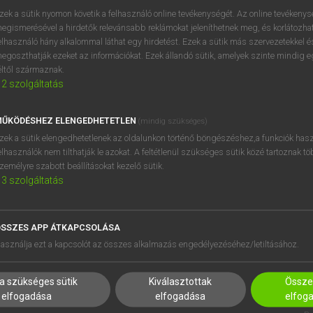
BELÉPÉS
regisztrálok és
belépek
.
zek a sütik nyomon követik a felhasználó online tevékenységét. Az online tevékeny
egismerésével a hirdetők relevánsabb reklámokat jeleníthetnek meg, és korlátozhat
REGISZTRÁCIÓ
elhasználó hány alkalommal láthat egy hirdetést. Ezek a sütik más szervezetekkel és
egoszthatják ezeket az információkat. Ezek állandó sütik, amelyek szinte mindig 
éltől származnak.
2
szolgáltatás
ŰKÖDÉSHEZ ELENGEDHETETLEN
(mindig szükséges)
zek a sütik elengedhetetlenek az oldalunkon történő böngészéshez,a funkciók hasz
elhasználók nem tilthatják le azokat. A feltétlenül szükséges sütik közé tartoznak t
zemélyre szabott beállításokat kezelő sütik.
3
szolgáltatás
SSZES APP ÁTKAPCSOLÁSA
HASZNÁLÓKNAK
SÚGÓ
asználja ezt a kapcsolót az összes alkalmazás engedélyezéséhez/letiltásához.
K
RÓLUNK
NTÉZMÉNYEKNEK
ELÉRHETŐSÉG
a szükséges sütik
Kiválasztottak
Összes
MEGOLDÁSOK
SÜTI BEÁLLÍTÁSOK
elfogadása
elfogadása
elfog