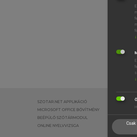
E
m
f
m
f
↓
M
E
f
s
↓
Ö
SZOTAR.NET APPLIKÁCIÓ
EGYÉNI FEL
H
MICROSOFT OFFICE BŐVÍTMÉNY
TANULÓKNA
BEÉPÜLŐ SZÓTÁRMODUL
OKTATÁSI I
Csak 
ONLINE NYELVVIZSGA
VÁLLALATI 