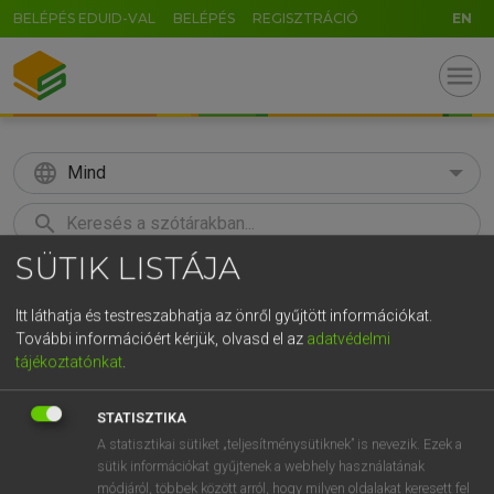
BELÉPÉS EDUID-VAL
BELÉPÉS
REGISZTRÁCIÓ
EN
menu
language
Mind
search
SÜTIK LISTÁJA
GR
KERESÉS
5
6
7
8
9
ö
ü
ó
Itt láthatja és testreszabhatja az önről gyűjtött információkat.
További információért kérjük, olvasd el az
adatvédelmi
r
t
z
u
i
o
p
ő
ú
Európai uniós terminológiai szótár
tájékoztatónkat
.
g
h
j
k
l
é
á
ű
Ω
STATISZTIKA
v
b
n
m
,
.
-
AltGr
A statisztikai sütiket „teljesítménysütiknek” is nevezik. Ezek a
sütik információkat gyűjtenek a webhely használatának
módjáról, többek között arról, hogy milyen oldalakat keresett fel