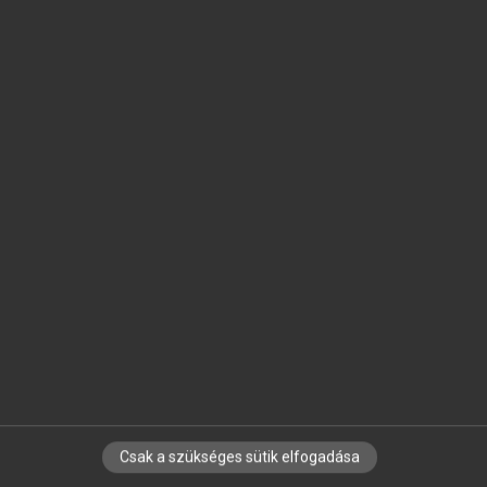
SZOTAR.NET APPLIKÁCIÓ
MICROSOFT OFFICE BŐVÍTMÉNY
BEÉPÜLŐ SZÓTÁRMODUL
ONLINE NYELVVIZSGA
EGYÉNI FELHASZNÁLÓKNAK
TANULÓKNAK
OKTATÁSI INTÉZMÉNYEKNEK
VÁLLALATI MEGOLDÁSOK
SÚGÓ
RÓLUNK
ELÉRHETŐSÉG
SÜTI BEÁLLÍTÁSOK
Csak a szükséges sütik elfogadása
IRATKOZZ FEL HÍRLEVELÜNKRE!