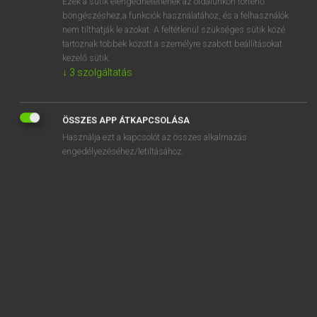
Ezek a sütik elengedhetetlenek az oldalunkon történő
böngészéshez,a funkciók használatához, és a felhasználók
EURÓPAI UNIÓS TERMINOLÓGIAI SZÓTÁR
nem tilthatják le azokat. A feltétlenül szükséges sütik közé
Kapcsolódó anyagok
tartoznak többek között a személyre szabott beállításokat
kezelő sütik.
segítője
↓
3
szolgáltatás
segítő tisztviselő
segmented market
ÖSSZES APP ÁTKAPCSOLÁSA
Használja ezt a kapcsolót az összes alkalmazás
segmentierter Markt
engedélyezéséhez/letiltásához.
segmentiertes Saatgut
segment terrestre
segregated ballast
segregated ballast oil tanker
segregation