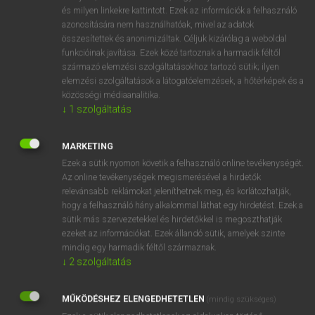
VAN ELŐFIZETÉSED?
és milyen linkekre kattintott. Ezek az információk a felhasználó
azonosítására nem használhatóak, mivel az adatok
Van előfizetésem a teljes szócikk megtekintéséhez.
összesítettek és anonimizáltak. Céljuk kizárólag a weboldal
funkcióinak javítása. Ezek közé tartoznak a harmadik féltől
BELÉPÉS
származó elemzési szolgáltatásokhoz tartozó sütik; ilyen
elemzési szolgáltatások a látogatóelemzések, a hőtérképek és a
közösségi médiaanalitika.
↓
1
szolgáltatás
MARKETING
Ezek a sütik nyomon követik a felhasználó online tevékenységét.
NINCS ELŐFIZETÉSED?
Az online tevékenységek megismerésével a hirdetők
Nincs regisztrációm és előfizetésem. A szótár 2 órás,
relevánsabb reklámokat jeleníthetnek meg, és korlátozhatják,
díjmentes próbaverziójának elindításához regisztrálok és
hogy a felhasználó hány alkalommal láthat egy hirdetést. Ezek a
sütik más szervezetekkel és hirdetőkkel is megoszthatják
belépek
.
ezeket az információkat. Ezek állandó sütik, amelyek szinte
mindig egy harmadik féltől származnak.
REGISZTRÁCIÓ
↓
2
szolgáltatás
MŰKÖDÉSHEZ ELENGEDHETETLEN
(mindig szükséges)