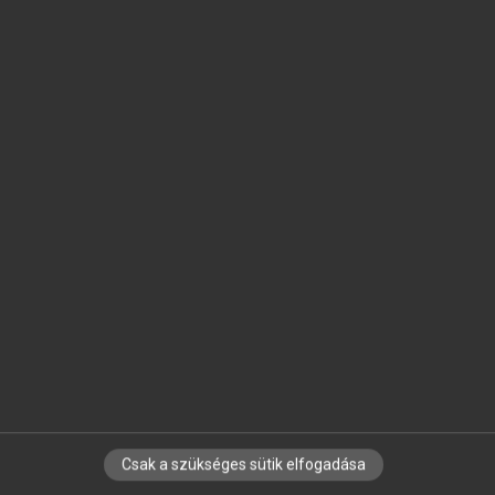
SZOTAR.NET APPLIKÁCIÓ
MICROSOFT OFFICE BŐVÍTMÉNY
BEÉPÜLŐ SZÓTÁRMODUL
ONLINE NYELVVIZSGA
EGYÉNI FELHASZNÁLÓKNAK
TANULÓKNAK
OKTATÁSI INTÉZMÉNYEKNEK
VÁLLALATI MEGOLDÁSOK
SÚGÓ
RÓLUNK
ELÉRHETŐSÉG
SÜTI BEÁLLÍTÁSOK
Csak a szükséges sütik elfogadása
IRATKOZZ FEL HÍRLEVELÜNKRE!