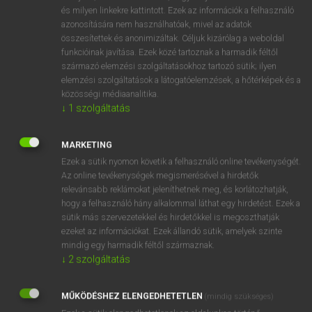
VAN ELŐFIZETÉSED?
és milyen linkekre kattintott. Ezek az információk a felhasználó
azonosítására nem használhatóak, mivel az adatok
Van előfizetésem a teljes szócikk megtekintéséhez.
összesítettek és anonimizáltak. Céljuk kizárólag a weboldal
funkcióinak javítása. Ezek közé tartoznak a harmadik féltől
BELÉPÉS
származó elemzési szolgáltatásokhoz tartozó sütik; ilyen
elemzési szolgáltatások a látogatóelemzések, a hőtérképek és a
közösségi médiaanalitika.
↓
1
szolgáltatás
MARKETING
Ezek a sütik nyomon követik a felhasználó online tevékenységét.
NINCS ELŐFIZETÉSED?
Az online tevékenységek megismerésével a hirdetők
Nincs regisztrációm és előfizetésem. A szótár 2 órás,
relevánsabb reklámokat jeleníthetnek meg, és korlátozhatják,
díjmentes próbaverziójának elindításához regisztrálok és
hogy a felhasználó hány alkalommal láthat egy hirdetést. Ezek a
sütik más szervezetekkel és hirdetőkkel is megoszthatják
belépek
.
ezeket az információkat. Ezek állandó sütik, amelyek szinte
mindig egy harmadik féltől származnak.
REGISZTRÁCIÓ
↓
2
szolgáltatás
MŰKÖDÉSHEZ ELENGEDHETETLEN
(mindig szükséges)