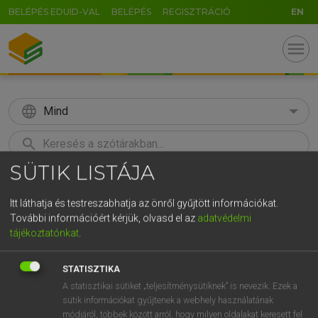
BELÉPÉS EDUID-VAL
BELÉPÉS
REGISZTRÁCIÓ
EN
menu
language
Mind
search
SÜTIK LISTÁJA
GR
KERESÉS
5
6
7
8
9
ö
ü
ó
Itt láthatja és testreszabhatja az önről gyűjtött információkat.
További információért kérjük, olvasd el az
adatvédelmi
r
t
z
u
i
o
p
ő
ú
Európai uniós terminológiai szótár
tájékoztatónkat
.
g
h
j
k
l
é
á
ű
Ω
STATISZTIKA
v
b
n
m
,
.
-
AltGr
A statisztikai sütiket „teljesítménysütiknek” is nevezik. Ezek a
sütik információkat gyűjtenek a webhely használatának
módjáról, többek között arról, hogy milyen oldalakat keresett fel