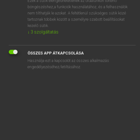
Ezek a sütik elengedhetetlenek az oldalunkon történő
böngészéshez,a funkciók használatához, és a felhasználók
EURÓPAI UNIÓS TERMINOLÓGIAI SZÓTÁR
nem tilthatják le azokat. A feltétlenül szükséges sütik közé
Kapcsolódó anyagok
tartoznak többek között a személyre szabott beállításokat
kezelő sütik.
unterer Explosionsgrenzwert
↓
3
szolgáltatás
unterer Heizwert
untere und obere Explosionsgrenze
ÖSSZES APP ÁTKAPCSOLÁSA
Használja ezt a kapcsolót az összes alkalmazás
Unterfahrsutz
engedélyezéséhez/letiltásához.
unter flacher, nicht betretbarer Schutzabdeckung
unter Geheimschutz stehen
unter Genehmigungsvorbehalt
Untergrundkorrektur
Unterhaltsbeihilfe für Behinderte