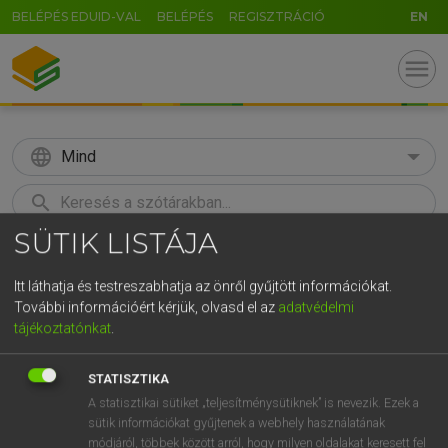
BELÉPÉS EDUID-VAL
BELÉPÉS
REGISZTRÁCIÓ
EN
menu
language
Mind
search
SÜTIK LISTÁJA
GR
KERESÉS
5
6
7
8
9
ö
ü
ó
Itt láthatja és testreszabhatja az önről gyűjtött információkat.
További információért kérjük, olvasd el az
adatvédelmi
r
t
z
u
i
o
p
ő
ú
Európai uniós terminológiai szótár
tájékoztatónkat
.
g
h
j
k
l
é
á
ű
Ω
STATISZTIKA
v
b
n
m
,
.
-
AltGr
A statisztikai sütiket „teljesítménysütiknek” is nevezik. Ezek a
sütik információkat gyűjtenek a webhely használatának
módjáról, többek között arról, hogy milyen oldalakat keresett fel