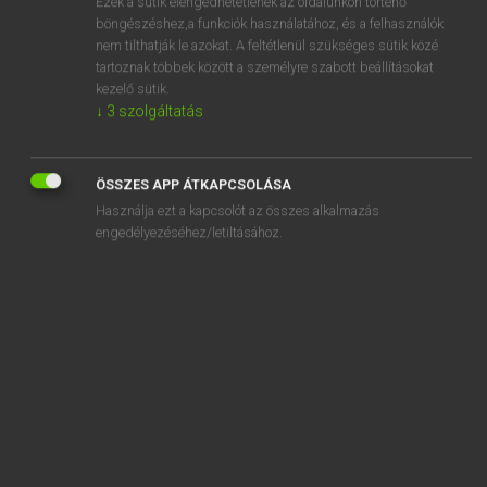
Ezek a sütik elengedhetetlenek az oldalunkon történő
böngészéshez,a funkciók használatához, és a felhasználók
EURÓPAI UNIÓS TERMINOLÓGIAI SZÓTÁR
nem tilthatják le azokat. A feltétlenül szükséges sütik közé
Kapcsolódó anyagok
tartoznak többek között a személyre szabott beállításokat
kezelő sütik.
fűrészáru
↓
3
szolgáltatás
fűrészes garnélák
fűrészfarkú cápa
ÖSSZES APP ÁTKAPCSOLÁSA
Használja ezt a kapcsolót az összes alkalmazás
fűrészpor
engedélyezéséhez/letiltásához.
für klinische Prüfungen bestimmtes Produkt
für nicht anwendbar erklären
für nichtig erklären
für nichtig erklären
für nichtig erklärte Verordnung