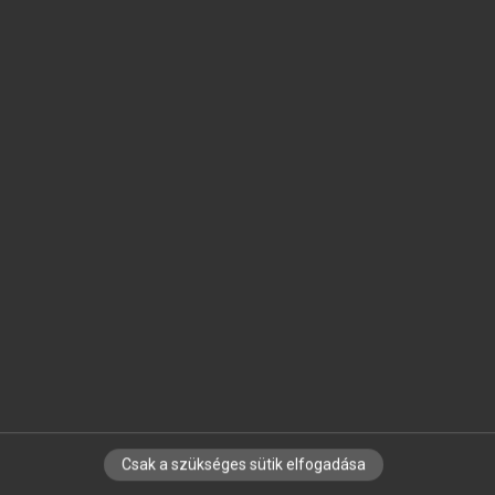
SZOTAR.NET APPLIKÁCIÓ
MICROSOFT OFFICE BŐVÍTMÉNY
BEÉPÜLŐ SZÓTÁRMODUL
ONLINE NYELVVIZSGA
EGYÉNI FELHASZNÁLÓKNAK
TANULÓKNAK
OKTATÁSI INTÉZMÉNYEKNEK
VÁLLALATI MEGOLDÁSOK
SÚGÓ
RÓLUNK
ELÉRHETŐSÉG
SÜTI BEÁLLÍTÁSOK
Csak a szükséges sütik elfogadása
IRATKOZZ FEL HÍRLEVELÜNKRE!