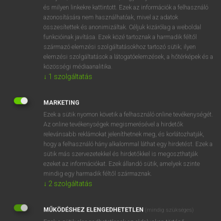
VAN ELŐFIZETÉSED?
és milyen linkekre kattintott. Ezek az információk a felhasználó
azonosítására nem használhatóak, mivel az adatok
Van előfizetésem a teljes szócikk megtekintéséhez.
összesítettek és anonimizáltak. Céljuk kizárólag a weboldal
funkcióinak javítása. Ezek közé tartoznak a harmadik féltől
BELÉPÉS
származó elemzési szolgáltatásokhoz tartozó sütik; ilyen
elemzési szolgáltatások a látogatóelemzések, a hőtérképek és a
közösségi médiaanalitika.
↓
1
szolgáltatás
MARKETING
Ezek a sütik nyomon követik a felhasználó online tevékenységét.
NINCS ELŐFIZETÉSED?
Az online tevékenységek megismerésével a hirdetők
Nincs regisztrációm és előfizetésem. A szótár 2 órás,
relevánsabb reklámokat jeleníthetnek meg, és korlátozhatják,
díjmentes próbaverziójának elindításához regisztrálok és
hogy a felhasználó hány alkalommal láthat egy hirdetést. Ezek a
sütik más szervezetekkel és hirdetőkkel is megoszthatják
belépek
.
ezeket az információkat. Ezek állandó sütik, amelyek szinte
mindig egy harmadik féltől származnak.
REGISZTRÁCIÓ
↓
2
szolgáltatás
MŰKÖDÉSHEZ ELENGEDHETETLEN
(mindig szükséges)