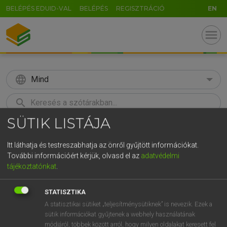
BELÉPÉS EDUID-VAL
BELÉPÉS
REGISZTRÁCIÓ
EN
menu
language
Mind
search
SÜTIK LISTÁJA
GR
KERESÉS
5
6
7
8
9
ö
ü
ó
Itt láthatja és testreszabhatja az önről gyűjtött információkat.
További információért kérjük, olvasd el az
adatvédelmi
r
t
z
u
i
o
p
ő
ú
Európai uniós terminológiai szótár
tájékoztatónkat
.
g
h
j
k
l
é
á
ű
Ω
STATISZTIKA
v
b
n
m
,
.
-
AltGr
A statisztikai sütiket „teljesítménysütiknek” is nevezik. Ezek a
sütik információkat gyűjtenek a webhely használatának
módjáról, többek között arról, hogy milyen oldalakat keresett fel