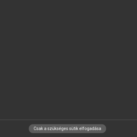
SZOTAR.NET APPLIKÁCIÓ
MICROSOFT OFFICE BŐVÍTMÉNY
BEÉPÜLŐ SZÓTÁRMODUL
ONLINE NYELVVIZSGA
EGYÉNI FELHASZNÁLÓKNAK
TANULÓKNAK
OKTATÁSI INTÉZMÉNYEKNEK
VÁLLALATI MEGOLDÁSOK
SÚGÓ
RÓLUNK
ELÉRHETŐSÉG
SÜTI BEÁLLÍTÁSOK
Csak a szükséges sütik elfogadása
IRATKOZZ FEL HÍRLEVELÜNKRE!