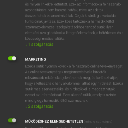
VAN ELŐFIZETÉSED?
és milyen linkekre kattintott. Ezek az információk a felhasználó
azonosítására nem használhatóak, mivel az adatok
Van előfizetésem a teljes szócikk megtekintéséhez.
összesítettek és anonimizáltak. Céljuk kizárólag a weboldal
funkcióinak javítása. Ezek közé tartoznak a harmadik féltől
BELÉPÉS
származó elemzési szolgáltatásokhoz tartozó sütik; ilyen
elemzési szolgáltatások a látogatóelemzések, a hőtérképek és a
közösségi médiaanalitika.
↓
1
szolgáltatás
MARKETING
Ezek a sütik nyomon követik a felhasználó online tevékenységét.
NINCS ELŐFIZETÉSED?
Az online tevékenységek megismerésével a hirdetők
Nincs regisztrációm és előfizetésem. A szótár 2 órás,
relevánsabb reklámokat jeleníthetnek meg, és korlátozhatják,
díjmentes próbaverziójának elindításához regisztrálok és
hogy a felhasználó hány alkalommal láthat egy hirdetést. Ezek a
sütik más szervezetekkel és hirdetőkkel is megoszthatják
belépek
.
ezeket az információkat. Ezek állandó sütik, amelyek szinte
mindig egy harmadik féltől származnak.
REGISZTRÁCIÓ
↓
2
szolgáltatás
MŰKÖDÉSHEZ ELENGEDHETETLEN
(mindig szükséges)