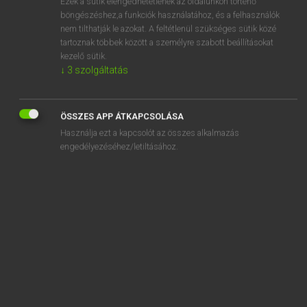
Ezek a sütik elengedhetetlenek az oldalunkon történő
böngészéshez,a funkciók használatához, és a felhasználók
EURÓPAI UNIÓS TERMINOLÓGIAI SZÓTÁR
nem tilthatják le azokat. A feltétlenül szükséges sütik közé
Kapcsolódó anyagok
tartoznak többek között a személyre szabott beállításokat
kezelő sütik.
Selbstinspektion
↓
3
szolgáltatás
Selbst-Klonierung
Selbstkostenpreis
ÖSSZES APP ÁTKAPCSOLÁSA
Használja ezt a kapcsolót az összes alkalmazás
Selbstmedikation
engedélyezéséhez/letiltásához.
Selbstretter
selbstschuldnerische Bürgschaft
selbstständige(r) Angehörige(r) von Rechtsberufen
selbsttätige Kontrollwaagen und Sortierwaagen
Selbstzündungsmotor