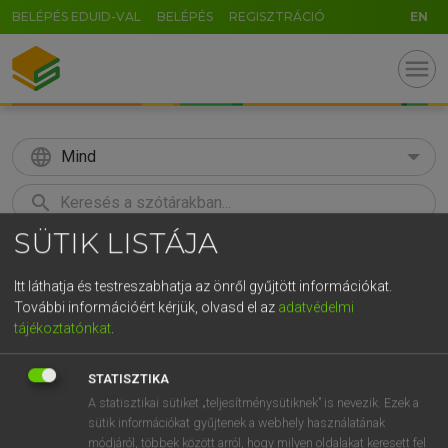
BELÉPÉS EDUID-VAL
BELÉPÉS
REGISZTRÁCIÓ
EN
menu
language
Mind
search
SÜTIK LISTÁJA
GR
KERESÉS
5
6
7
8
9
ö
ü
ó
Itt láthatja és testreszabhatja az önről gyűjtött információkat.
További információért kérjük, olvasd el az
adatvédelmi
r
t
z
u
i
o
p
ő
ú
Európai uniós terminológiai szótár
tájékoztatónkat
.
g
h
j
k
l
é
á
ű
Ω
STATISZTIKA
v
b
n
m
,
.
-
AltGr
A statisztikai sütiket „teljesítménysütiknek” is nevezik. Ezek a
sütik információkat gyűjtenek a webhely használatának
módjáról, többek között arról, hogy milyen oldalakat keresett fel