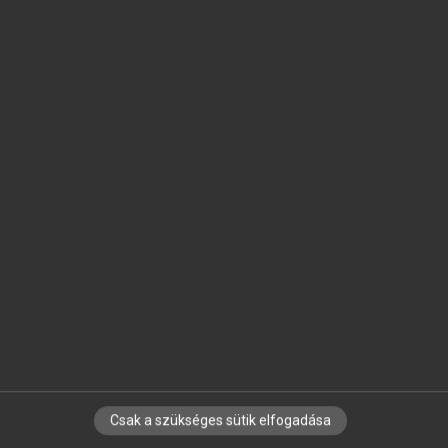
SZOTAR.NET APPLIKÁCIÓ
MICROSOFT OFFICE BŐVÍTMÉNY
BEÉPÜLŐ SZÓTÁRMODUL
ONLINE NYELVVIZSGA
EGYÉNI FELHASZNÁLÓKNAK
TANULÓKNAK
OKTATÁSI INTÉZMÉNYEKNEK
VÁLLALATI MEGOLDÁSOK
SÚGÓ
RÓLUNK
ELÉRHETŐSÉG
SÜTI BEÁLLÍTÁSOK
Csak a szükséges sütik elfogadása
IRATKOZZ FEL HÍRLEVELÜNKRE!