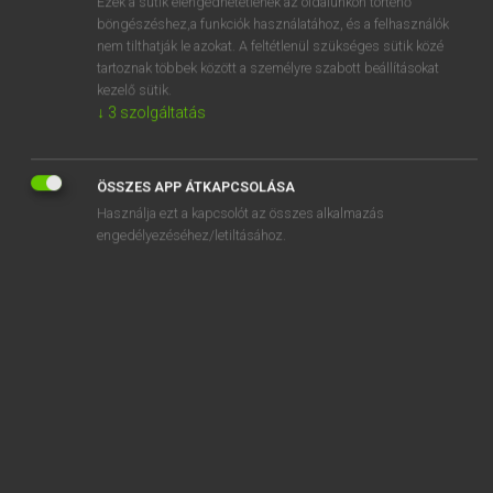
Ezek a sütik elengedhetetlenek az oldalunkon történő
böngészéshez,a funkciók használatához, és a felhasználók
EURÓPAI UNIÓS TERMINOLÓGIAI SZÓTÁR
nem tilthatják le azokat. A feltétlenül szükséges sütik közé
Kapcsolódó anyagok
tartoznak többek között a személyre szabott beállításokat
kezelő sütik.
Berufsinvalidität
↓
3
szolgáltatás
Berufskraftfahrer
Berufskraftfahrer für den Fremdbedarf
ÖSSZES APP ÁTKAPCSOLÁSA
Használja ezt a kapcsolót az összes alkalmazás
Berufskrankheit
engedélyezéséhez/letiltásához.
Berufskunde
berufsmäßiger Händler
Berufsordnung
Berufspraktikum
Berufspraxis