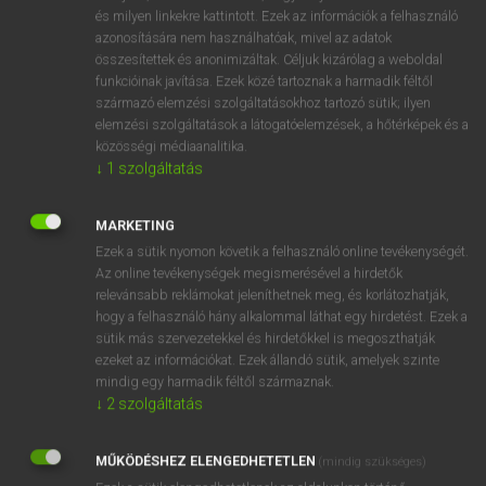
VAN ELŐFIZETÉSED?
és milyen linkekre kattintott. Ezek az információk a felhasználó
azonosítására nem használhatóak, mivel az adatok
Van előfizetésem a teljes szócikk megtekintéséhez.
összesítettek és anonimizáltak. Céljuk kizárólag a weboldal
funkcióinak javítása. Ezek közé tartoznak a harmadik féltől
BELÉPÉS
származó elemzési szolgáltatásokhoz tartozó sütik; ilyen
elemzési szolgáltatások a látogatóelemzések, a hőtérképek és a
közösségi médiaanalitika.
↓
1
szolgáltatás
MARKETING
Ezek a sütik nyomon követik a felhasználó online tevékenységét.
NINCS ELŐFIZETÉSED?
Az online tevékenységek megismerésével a hirdetők
Nincs regisztrációm és előfizetésem. A szótár 2 órás,
relevánsabb reklámokat jeleníthetnek meg, és korlátozhatják,
díjmentes próbaverziójának elindításához regisztrálok és
hogy a felhasználó hány alkalommal láthat egy hirdetést. Ezek a
sütik más szervezetekkel és hirdetőkkel is megoszthatják
belépek
.
ezeket az információkat. Ezek állandó sütik, amelyek szinte
mindig egy harmadik féltől származnak.
REGISZTRÁCIÓ
↓
2
szolgáltatás
MŰKÖDÉSHEZ ELENGEDHETETLEN
(mindig szükséges)