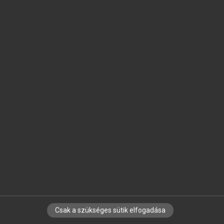
SZOTAR.NET APPLIKÁCIÓ
MICROSOFT OFFICE BŐVÍTMÉNY
BEÉPÜLŐ SZÓTÁRMODUL
ONLINE NYELVVIZSGA
EGYÉNI FELHASZNÁLÓKNAK
TANULÓKNAK
OKTATÁSI INTÉZMÉNYEKNEK
VÁLLALATI MEGOLDÁSOK
SÚGÓ
RÓLUNK
ELÉRHETŐSÉG
SÜTI BEÁLLÍTÁSOK
Csak a szükséges sütik elfogadása
IRATKOZZ FEL HÍRLEVELÜNKRE!