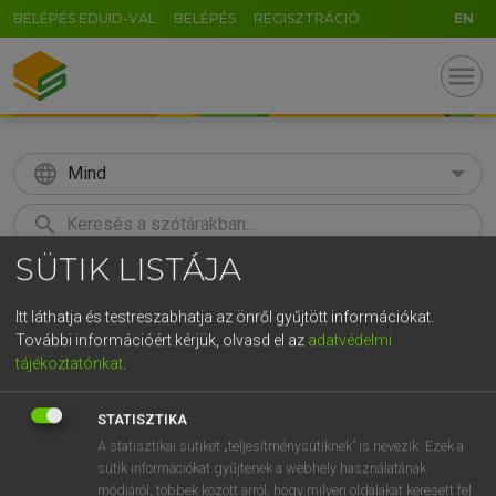
BELÉPÉS EDUID-VAL
BELÉPÉS
REGISZTRÁCIÓ
EN
menu
language
Mind
search
SÜTIK LISTÁJA
GR
KERESÉS
5
6
7
8
9
ö
ü
ó
Itt láthatja és testreszabhatja az önről gyűjtött információkat.
További információért kérjük, olvasd el az
adatvédelmi
r
t
z
u
i
o
p
ő
ú
Európai uniós terminológiai szótár
tájékoztatónkat
.
g
h
j
k
l
é
á
ű
Ω
STATISZTIKA
v
b
n
m
,
.
-
AltGr
A statisztikai sütiket „teljesítménysütiknek” is nevezik. Ezek a
sütik információkat gyűjtenek a webhely használatának
módjáról, többek között arról, hogy milyen oldalakat keresett fel