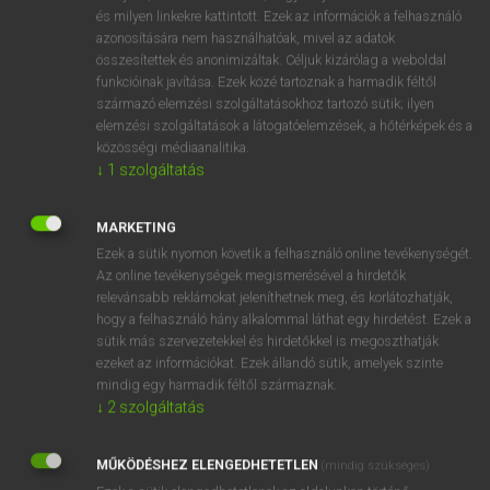
VAN ELŐFIZETÉSED?
és milyen linkekre kattintott. Ezek az információk a felhasználó
azonosítására nem használhatóak, mivel az adatok
Van előfizetésem a teljes szócikk megtekintéséhez.
összesítettek és anonimizáltak. Céljuk kizárólag a weboldal
funkcióinak javítása. Ezek közé tartoznak a harmadik féltől
BELÉPÉS
származó elemzési szolgáltatásokhoz tartozó sütik; ilyen
elemzési szolgáltatások a látogatóelemzések, a hőtérképek és a
közösségi médiaanalitika.
↓
1
szolgáltatás
MARKETING
Ezek a sütik nyomon követik a felhasználó online tevékenységét.
NINCS ELŐFIZETÉSED?
Az online tevékenységek megismerésével a hirdetők
Nincs regisztrációm és előfizetésem. A szótár 2 órás,
relevánsabb reklámokat jeleníthetnek meg, és korlátozhatják,
díjmentes próbaverziójának elindításához regisztrálok és
hogy a felhasználó hány alkalommal láthat egy hirdetést. Ezek a
sütik más szervezetekkel és hirdetőkkel is megoszthatják
belépek
.
ezeket az információkat. Ezek állandó sütik, amelyek szinte
mindig egy harmadik féltől származnak.
REGISZTRÁCIÓ
↓
2
szolgáltatás
MŰKÖDÉSHEZ ELENGEDHETETLEN
(mindig szükséges)