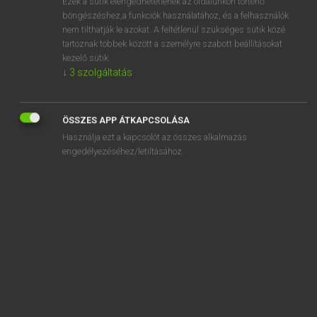
Ezek a sütik elengedhetetlenek az oldalunkon történő
böngészéshez,a funkciók használatához, és a felhasználók
EURÓPAI UNIÓS TERMINOLÓGIAI SZÓTÁR
nem tilthatják le azokat. A feltétlenül szükséges sütik közé
Kapcsolódó anyagok
tartoznak többek között a személyre szabott beállításokat
kezelő sütik.
Bezugs-Frontraum
↓
3
szolgáltatás
Bezugsgesamtheit
Bezugsgewicht
ÖSSZES APP ÁTKAPCSOLÁSA
Használja ezt a kapcsolót az összes alkalmazás
Bezugsjahr
engedélyezéséhez/letiltásához.
Bezugskraftstoff
Bezugslinie der Fronthaubenvorderkante
Bezugsmarkierungen
Bezugsmasse
Bezugsnummer