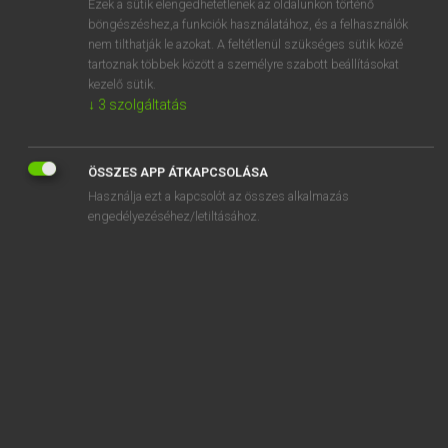
Ezek a sütik elengedhetetlenek az oldalunkon történő
böngészéshez,a funkciók használatához, és a felhasználók
EURÓPAI UNIÓS TERMINOLÓGIAI SZÓTÁR
nem tilthatják le azokat. A feltétlenül szükséges sütik közé
Kapcsolódó anyagok
tartoznak többek között a személyre szabott beállításokat
kezelő sütik.
Übertragungs- oder Weiterübertragungsverfügung
↓
3
szolgáltatás
Übertragungspflicht
Übertragungstechnik
ÖSSZES APP ÁTKAPCSOLÁSA
Használja ezt a kapcsolót az összes alkalmazás
Übertragungsverfügung
engedélyezéséhez/letiltásához.
Übertragungszeit
Übertragung und Ausstrahlung von Hörfunk- und
Fernsehprogrammen
Übertragung von Aktien
Übertragung von Ermächtigungen
Übertragung von Kapitalanteilen