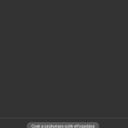
SZOTAR.NET APPLIKÁCIÓ
MICROSOFT OFFICE BŐVÍTMÉNY
BEÉPÜLŐ SZÓTÁRMODUL
ONLINE NYELVVIZSGA
EGYÉNI FELHASZNÁLÓKNAK
TANULÓKNAK
OKTATÁSI INTÉZMÉNYEKNEK
VÁLLALATI MEGOLDÁSOK
SÚGÓ
RÓLUNK
ELÉRHETŐSÉG
SÜTI BEÁLLÍTÁSOK
Csak a szükséges sütik elfogadása