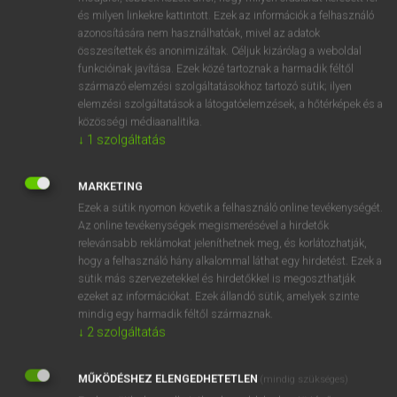
VAN ELŐFIZETÉSED?
és milyen linkekre kattintott. Ezek az információk a felhasználó
azonosítására nem használhatóak, mivel az adatok
Van előfizetésem a teljes szócikk megtekintéséhez.
összesítettek és anonimizáltak. Céljuk kizárólag a weboldal
funkcióinak javítása. Ezek közé tartoznak a harmadik féltől
BELÉPÉS
származó elemzési szolgáltatásokhoz tartozó sütik; ilyen
elemzési szolgáltatások a látogatóelemzések, a hőtérképek és a
közösségi médiaanalitika.
↓
1
szolgáltatás
MARKETING
Ezek a sütik nyomon követik a felhasználó online tevékenységét.
NINCS ELŐFIZETÉSED?
Az online tevékenységek megismerésével a hirdetők
Nincs regisztrációm és előfizetésem. A szótár 2 órás,
relevánsabb reklámokat jeleníthetnek meg, és korlátozhatják,
díjmentes próbaverziójának elindításához regisztrálok és
hogy a felhasználó hány alkalommal láthat egy hirdetést. Ezek a
belépek
.
sütik más szervezetekkel és hirdetőkkel is megoszthatják
ezeket az információkat. Ezek állandó sütik, amelyek szinte
mindig egy harmadik féltől származnak.
REGISZTRÁCIÓ
↓
2
szolgáltatás
MŰKÖDÉSHEZ ELENGEDHETETLEN
(mindig szükséges)