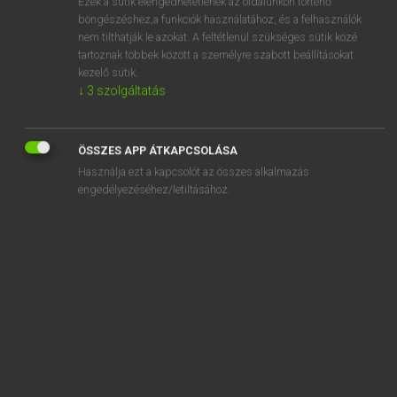
Ezek a sütik elengedhetetlenek az oldalunkon történő
böngészéshez,a funkciók használatához, és a felhasználók
EURÓPAI UNIÓS TERMINOLÓGIAI SZÓTÁR
nem tilthatják le azokat. A feltétlenül szükséges sütik közé
Kapcsolódó anyagok
tartoznak többek között a személyre szabott beállításokat
kezelő sütik.
Anschlagnase
↓
3
szolgáltatás
Anschlagpunkt
anschließende Berufsausbildung
ÖSSZES APP ÁTKAPCSOLÁSA
Használja ezt a kapcsolót az összes alkalmazás
Anschluss an Masse positiv oder negativ
engedélyezéséhez/letiltásához.
Anschlussgebühr
Anschlussstück
Anschreibeverfahren
Anschreibungen
Anschreibungen führen