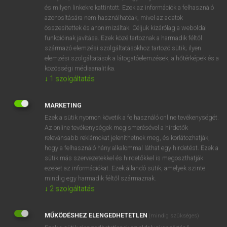
VAN ELŐFIZETÉSED?
és milyen linkekre kattintott. Ezek az információk a felhasználó
azonosítására nem használhatóak, mivel az adatok
Van előfizetésem a teljes szócikk megtekintéséhez.
összesítettek és anonimizáltak. Céljuk kizárólag a weboldal
funkcióinak javítása. Ezek közé tartoznak a harmadik féltől
BELÉPÉS
származó elemzési szolgáltatásokhoz tartozó sütik; ilyen
elemzési szolgáltatások a látogatóelemzések, a hőtérképek és a
közösségi médiaanalitika.
↓
1
szolgáltatás
MARKETING
Ezek a sütik nyomon követik a felhasználó online tevékenységét.
NINCS ELŐFIZETÉSED?
Az online tevékenységek megismerésével a hirdetők
Nincs regisztrációm és előfizetésem. A szótár 2 órás,
relevánsabb reklámokat jeleníthetnek meg, és korlátozhatják,
díjmentes próbaverziójának elindításához regisztrálok és
hogy a felhasználó hány alkalommal láthat egy hirdetést. Ezek a
sütik más szervezetekkel és hirdetőkkel is megoszthatják
belépek
.
ezeket az információkat. Ezek állandó sütik, amelyek szinte
mindig egy harmadik féltől származnak.
REGISZTRÁCIÓ
↓
2
szolgáltatás
MŰKÖDÉSHEZ ELENGEDHETETLEN
(mindig szükséges)