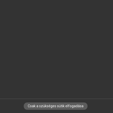
SZOTAR.NET APPLIKÁCIÓ
MICROSOFT OFFICE BŐVÍTMÉNY
BEÉPÜLŐ SZÓTÁRMODUL
ONLINE NYELVVIZSGA
EGYÉNI FELHASZNÁLÓKNAK
TANULÓKNAK
OKTATÁSI INTÉZMÉNYEKNEK
VÁLLALATI MEGOLDÁSOK
SÚGÓ
RÓLUNK
ELÉRHETŐSÉG
SÜTI BEÁLLÍTÁSOK
Csak a szükséges sütik elfogadása
IRATKOZZ FEL HÍRLEVELÜNKRE!