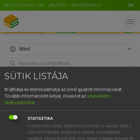
BELÉPÉS EDUID-VAL
BELÉPÉS
REGISZTRÁCIÓ
EN
menu
language
Mind
search
SÜTIK LISTÁJA
GR
KERESÉS
5
6
7
8
9
ö
ü
ó
Itt láthatja és testreszabhatja az önről gyűjtött információkat.
További információért kérjük, olvasd el az
adatvédelmi
r
t
z
u
i
o
p
ő
ú
Európai uniós terminológiai szótár
tájékoztatónkat
.
g
h
j
k
l
é
á
ű
Ω
STATISZTIKA
v
b
n
m
,
.
-
AltGr
A statisztikai sütiket „teljesítménysütiknek” is nevezik. Ezek a
sütik információkat gyűjtenek a webhely használatának
módjáról, többek között arról, hogy milyen oldalakat keresett fel