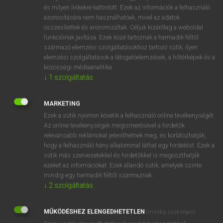
VAN ELŐFIZETÉSED?
és milyen linkekre kattintott. Ezek az információk a felhasználó
azonosítására nem használhatóak, mivel az adatok
Van előfizetésem a teljes szócikk megtekintéséhez.
összesítettek és anonimizáltak. Céljuk kizárólag a weboldal
funkcióinak javítása. Ezek közé tartoznak a harmadik féltől
BELÉPÉS
származó elemzési szolgáltatásokhoz tartozó sütik; ilyen
elemzési szolgáltatások a látogatóelemzések, a hőtérképek és a
közösségi médiaanalitika.
↓
1
szolgáltatás
MARKETING
Ezek a sütik nyomon követik a felhasználó online tevékenységét.
NINCS ELŐFIZETÉSED?
Az online tevékenységek megismerésével a hirdetők
Nincs regisztrációm és előfizetésem. A szótár 2 órás,
relevánsabb reklámokat jeleníthetnek meg, és korlátozhatják,
díjmentes próbaverziójának elindításához regisztrálok és
hogy a felhasználó hány alkalommal láthat egy hirdetést. Ezek a
sütik más szervezetekkel és hirdetőkkel is megoszthatják
belépek
.
ezeket az információkat. Ezek állandó sütik, amelyek szinte
mindig egy harmadik féltől származnak.
REGISZTRÁCIÓ
↓
2
szolgáltatás
MŰKÖDÉSHEZ ELENGEDHETETLEN
(mindig szükséges)