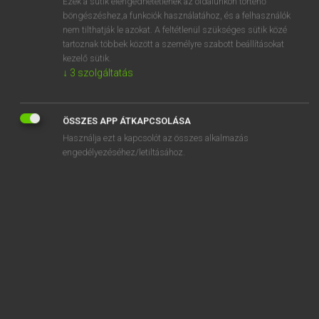
Ezek a sütik elengedhetetlenek az oldalunkon történő
böngészéshez,a funkciók használatához, és a felhasználók
EURÓPAI UNIÓS TERMINOLÓGIAI SZÓTÁR
nem tilthatják le azokat. A feltétlenül szükséges sütik közé
Kapcsolódó anyagok
tartoznak többek között a személyre szabott beállításokat
kezelő sütik.
énergie propre
↓
3
szolgáltatás
Energiequelle
énergie solaire
ÖSSZES APP ÁTKAPCSOLÁSA
Használja ezt a kapcsolót az összes alkalmazás
Energiesparlampen
engedélyezéséhez/letiltásához.
Energiespeicher
Energiestatistik
énergie substituable
Energieübertragungsvorrichtung
Energieverbrauch