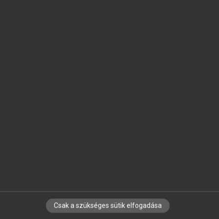
SZOTAR.NET APPLIKÁCIÓ
MICROSOFT OFFICE BŐVÍTMÉNY
BEÉPÜLŐ SZÓTÁRMODUL
ONLINE NYELVVIZSGA
EGYÉNI FELHASZNÁLÓKNAK
TANULÓKNAK
OKTATÁSI INTÉZMÉNYEKNEK
VÁLLALATI MEGOLDÁSOK
SÚGÓ
RÓLUNK
ELÉRHETŐSÉG
SÜTI BEÁLLÍTÁSOK
Csak a szükséges sütik elfogadása
IRATKOZZ FEL HÍRLEVELÜNKRE!