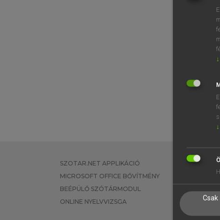
E
m
f
m
f
↓
M
E
f
s
↓
Ö
SZOTAR.NET APPLIKÁCIÓ
EGYÉNI FEL
H
MICROSOFT OFFICE BŐVÍTMÉNY
TANULÓKNA
BEÉPÜLŐ SZÓTÁRMODUL
OKTATÁSI I
Csak 
ONLINE NYELVVIZSGA
VÁLLALATI 