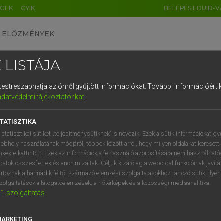
ÉGEK
GYIK
BELÉPÉS EDUID-V
ELŐZMÉNYEK
 LISTÁJA
és testreszabhatja az önről gyűjtött információkat.
További információért k
HU
DE
CN
FR
ES
IT
NL
RU
GR
adatvédelmi tájékoztatónkat
.
pai uniós terminológiai szótár
1
2
3
4
5
6
7
8
9
TATISZTIKA
q
w
e
r
t
z
u
i
 statisztikai sütiket „teljesítménysütiknek” is nevezik. Ezek a sütik információkat gy
ebhely használatának módjáról, többek között arról, hogy milyen oldalakat keresett 
a
s
d
f
g
h
j
k
l
é
inkekre kattintott. Ezek az információk a felhasználó azonosítására nem használható
datok összesítettek és anonimizáltak. Céljuk kizárólag a weboldal funkcióinak javít
í
y
x
c
v
b
n
m
,
.
artoznak a harmadik féltől származó elemzési szolgáltatásokhoz tartozó sütik; ilye
VAN ELŐFIZETÉSED?
NINCS ELŐFIZETÉSED
zolgáltatások a látogatóelemzések, a hőtérképek és a közösségi médiaanalitika.
1
szolgáltatás
előfizetésem a teljes szócikk
Nincs regisztrációm és előfiz
megtekintéséhez.
A szótár 2 órás, díjmente
próbaverziójának elindítás
MARKETING