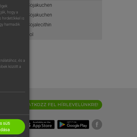
Sojakuchen
ségek
ják, hogy a
Sojakuchen
 hirdetőkkel is
Sojalecithin
egy harmadik
sol
nálatához, és a
öbbek között a
IRATKOZZ FEL HÍRLEVELÜNKRE!
 süti
adása