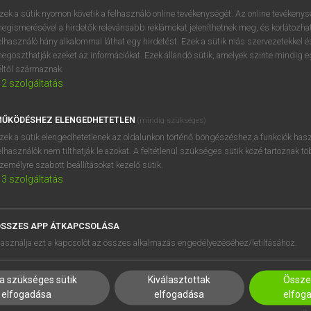
BELÉPÉS
regisztrálok és
belépek
.
zek a sütik nyomon követik a felhasználó online tevékenységét. Az online tevékeny
egismerésével a hirdetők relevánsabb reklámokat jeleníthetnek meg, és korlátozhat
REGISZTRÁCIÓ
elhasználó hány alkalommal láthat egy hirdetést. Ezek a sütik más szervezetekkel és
egoszthatják ezeket az információkat. Ezek állandó sütik, amelyek szinte mindig 
éltől származnak.
2
szolgáltatás
ŰKÖDÉSHEZ ELENGEDHETETLEN
(mindig szükséges)
zek a sütik elengedhetetlenek az oldalunkon történő böngészéshez,a funkciók hasz
elhasználók nem tilthatják le azokat. A feltétlenül szükséges sütik közé tartoznak t
zemélyre szabott beállításokat kezelő sütik.
3
szolgáltatás
SSZES APP ÁTKAPCSOLÁSA
HASZNÁLÓKNAK
SÚGÓ
asználja ezt a kapcsolót az összes alkalmazás engedélyezéséhez/letiltásához.
K
RÓLUNK
NTÉZMÉNYEKNEK
ELÉRHETŐSÉG
a szükséges sütik
Kiválasztottak
Összes
MEGOLDÁSOK
SÜTI BEÁLLÍTÁSOK
elfogadása
elfogadása
elfog