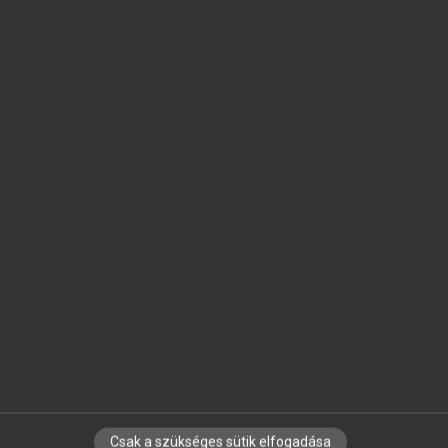
SZOTAR.NET APPLIKÁCIÓ
MICROSOFT OFFICE BŐVÍTMÉNY
BEÉPÜLŐ SZÓTÁRMODUL
ONLINE NYELVVIZSGA
EGYÉNI FELHASZNÁLÓKNAK
TANULÓKNAK
OKTATÁSI INTÉZMÉNYEKNEK
VÁLLALATI MEGOLDÁSOK
SÚGÓ
RÓLUNK
ELÉRHETŐSÉG
SÜTI BEÁLLÍTÁSOK
Csak a szükséges sütik elfogadása