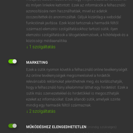
VAN ELŐFIZETÉSED?
és milyen linkekre kattintott. Ezek az információk a felhasználó
azonosítására nem használhatóak, mivel az adatok
Van előfizetésem a teljes szócikk megtekintéséhez.
összesítettek és anonimizáltak. Céljuk kizárólag a weboldal
funkcióinak javítása. Ezek közé tartoznak a harmadik féltől
BELÉPÉS
származó elemzési szolgáltatásokhoz tartozó sütik; ilyen
elemzési szolgáltatások a látogatóelemzések, a hőtérképek és a
közösségi médiaanalitika.
↓
1
szolgáltatás
MARKETING
Ezek a sütik nyomon követik a felhasználó online tevékenységét.
NINCS ELŐFIZETÉSED?
Az online tevékenységek megismerésével a hirdetők
Nincs regisztrációm és előfizetésem. A szótár 2 órás,
relevánsabb reklámokat jeleníthetnek meg, és korlátozhatják,
díjmentes próbaverziójának elindításához regisztrálok és
hogy a felhasználó hány alkalommal láthat egy hirdetést. Ezek a
belépek
.
sütik más szervezetekkel és hirdetőkkel is megoszthatják
ezeket az információkat. Ezek állandó sütik, amelyek szinte
mindig egy harmadik féltől származnak.
REGISZTRÁCIÓ
↓
2
szolgáltatás
MŰKÖDÉSHEZ ELENGEDHETETLEN
(mindig szükséges)