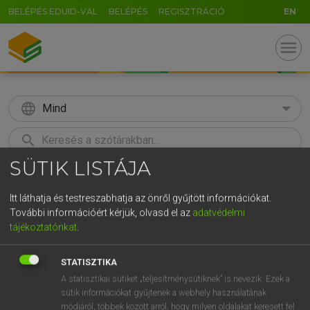
BELÉPÉS EDUID-VAL
BELÉPÉS
REGISZTRÁCIÓ
EN
menu
language
Mind
search
SÜTIK LISTÁJA
GR
KERESÉS
5
6
7
8
9
ö
ü
ó
Itt láthatja és testreszabhatja az önről gyűjtött információkat.
További információért kérjük, olvasd el az
adatvédelmi
r
t
z
u
i
o
p
ő
ú
Európai uniós terminológiai szótár
tájékoztatónkat
.
g
h
j
k
l
é
á
ű
Ω
STATISZTIKA
v
b
n
m
,
.
-
AltGr
A statisztikai sütiket „teljesítménysütiknek” is nevezik. Ezek a
sütik információkat gyűjtenek a webhely használatának
módjáról, többek között arról, hogy milyen oldalakat keresett fel