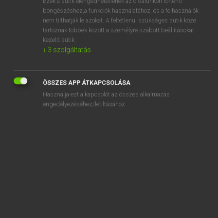
Ezek a sütik elengedhetetlenek az oldalunkon történő
böngészéshez,a funkciók használatához, és a felhasználók
EURÓPAI UNIÓS TERMINOLÓGIAI SZÓTÁR
nem tilthatják le azokat. A feltétlenül szükséges sütik közé
Kapcsolódó anyagok
tartoznak többek között a személyre szabott beállításokat
kezelő sütik.
Gehäuses
↓
3
szolgáltatás
Geheim
Geheimhaltung
ÖSSZES APP ÁTKAPCSOLÁSA
Használja ezt a kapcsolót az összes alkalmazás
Geheimhaltung journalistischer Informationsquellen
engedélyezéséhez/letiltásához.
Geheimschutzbeauftragter
Geheimschutzgrad
Gehörschutz
Gehörschutzstöpsel
Gehörschützer