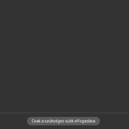
SZOTAR.NET APPLIKÁCIÓ
MICROSOFT OFFICE BŐVÍTMÉNY
BEÉPÜLŐ SZÓTÁRMODUL
ONLINE NYELVVIZSGA
EGYÉNI FELHASZNÁLÓKNAK
TANULÓKNAK
OKTATÁSI INTÉZMÉNYEKNEK
VÁLLALATI MEGOLDÁSOK
SÚGÓ
RÓLUNK
ELÉRHETŐSÉG
SÜTI BEÁLLÍTÁSOK
Csak a szükséges sütik elfogadása
IRATKOZZ FEL HÍRLEVELÜNKRE!