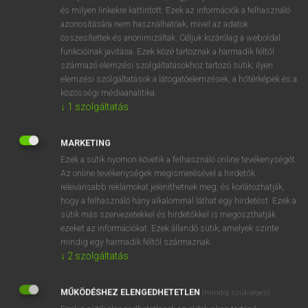
VAN ELŐFIZETÉSED?
és milyen linkekre kattintott. Ezek az információk a felhasználó
azonosítására nem használhatóak, mivel az adatok
Van előfizetésem a teljes szócikk megtekintéséhez.
összesítettek és anonimizáltak. Céljuk kizárólag a weboldal
funkcióinak javítása. Ezek közé tartoznak a harmadik féltől
BELÉPÉS
származó elemzési szolgáltatásokhoz tartozó sütik; ilyen
elemzési szolgáltatások a látogatóelemzések, a hőtérképek és a
közösségi médiaanalitika.
↓
1
szolgáltatás
MARKETING
Ezek a sütik nyomon követik a felhasználó online tevékenységét.
NINCS ELŐFIZETÉSED?
Az online tevékenységek megismerésével a hirdetők
Nincs regisztrációm és előfizetésem. A szótár 2 órás,
relevánsabb reklámokat jeleníthetnek meg, és korlátozhatják,
díjmentes próbaverziójának elindításához regisztrálok és
hogy a felhasználó hány alkalommal láthat egy hirdetést. Ezek a
sütik más szervezetekkel és hirdetőkkel is megoszthatják
belépek
.
ezeket az információkat. Ezek állandó sütik, amelyek szinte
mindig egy harmadik féltől származnak.
REGISZTRÁCIÓ
↓
2
szolgáltatás
MŰKÖDÉSHEZ ELENGEDHETETLEN
(mindig szükséges)