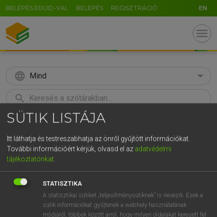
BELÉPÉS EDUID-VAL
BELÉPÉS
REGISZTRÁCIÓ
EN
menu
language
Mind
search
SÜTIK LISTÁJA
GR
KERESÉS
5
6
7
8
9
ö
ü
ó
Itt láthatja és testreszabhatja az önről gyűjtött információkat.
További információért kérjük, olvasd el az
adatvédelmi
r
t
z
u
i
o
p
ő
ú
Európai uniós terminológiai szótár
tájékoztatónkat
.
g
h
j
k
l
é
á
ű
Ω
STATISZTIKA
v
b
n
m
,
.
-
AltGr
A statisztikai sütiket „teljesítménysütiknek” is nevezik. Ezek a
sütik információkat gyűjtenek a webhely használatának
módjáról, többek között arról, hogy milyen oldalakat keresett fel