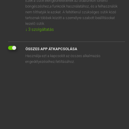
Ezek a sütik elengedhetetlenek az oldalunkon történő
böngészéshez,a funkciók használatához, és a felhasználók
EURÓPAI UNIÓS TERMINOLÓGIAI SZÓTÁR
nem tilthatják le azokat. A feltétlenül szükséges sütik közé
Kapcsolódó anyagok
tartoznak többek között a személyre szabott beállításokat
kezelő sütik.
Geldmarktfonds
↓
3
szolgáltatás
Geldmarktfondsanteile
Geldmarktpapiere
ÖSSZES APP ÁTKAPCSOLÁSA
Használja ezt a kapcsolót az összes alkalmazás
Geldmarktpapiere
engedélyezéséhez/letiltásához.
geldpolitischer Kurs
geldpolitisches Zwischenziel
geldschöpfender Finanzintermediäre
Geldstrafen und gebührenpflichtige Verwarnungen
Geld- und Bankenstatistik