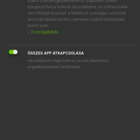
Ezek a sütik elengedhetetlenek az oldalunkon történő
böngészéshez,a funkciók használatához, és a felhasználók
EURÓPAI UNIÓS TERMINOLÓGIAI SZÓTÁR
nem tilthatják le azokat. A feltétlenül szükséges sütik közé
Kapcsolódó anyagok
tartoznak többek között a személyre szabott beállításokat
kezelő sütik.
Beschwerdeverfahren
↓
3
szolgáltatás
Beschweren
Beseitigen der Schlacht- bzw. Tierkörper
ÖSSZES APP ÁTKAPCSOLÁSA
Használja ezt a kapcsolót az összes alkalmazás
Beseitigung
engedélyezéséhez/letiltásához.
Beseitigung der Beschränkungen im Wirtschaftsverkehr
Beseitigung der Doppelbesteuerung
Beseitigung der Handelsschranken
Beseitigung der Kontingente
Beseitigung der mengenmässigen Beschränkungen