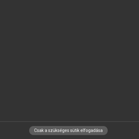
SZOTAR.NET APPLIKÁCIÓ
MICROSOFT OFFICE BŐVÍTMÉNY
BEÉPÜLŐ SZÓTÁRMODUL
ONLINE NYELVVIZSGA
EGYÉNI FELHASZNÁLÓKNAK
TANULÓKNAK
OKTATÁSI INTÉZMÉNYEKNEK
VÁLLALATI MEGOLDÁSOK
SÚGÓ
RÓLUNK
ELÉRHETŐSÉG
SÜTI BEÁLLÍTÁSOK
Csak a szükséges sütik elfogadása
IRATKOZZ FEL HÍRLEVELÜNKRE!