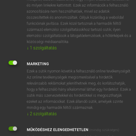
VAN ELŐFIZETÉSED?
és milyen linkekre kattintott. Ezek az információk a felhasználó
azonosítására nem használhatóak, mivel az adatok
Van előfizetésem a teljes szócikk megtekintéséhez.
összesítettek és anonimizáltak. Céljuk kizárólag a weboldal
funkcióinak javítása. Ezek közé tartoznak a harmadik féltől
BELÉPÉS
származó elemzési szolgáltatásokhoz tartozó sütik; ilyen
elemzési szolgáltatások a látogatóelemzések, a hőtérképek és a
közösségi médiaanalitika.
↓
1
szolgáltatás
MARKETING
Ezek a sütik nyomon követik a felhasználó online tevékenységét.
NINCS ELŐFIZETÉSED?
Az online tevékenységek megismerésével a hirdetők
Nincs regisztrációm és előfizetésem. A szótár 2 órás,
relevánsabb reklámokat jeleníthetnek meg, és korlátozhatják,
díjmentes próbaverziójának elindításához regisztrálok és
hogy a felhasználó hány alkalommal láthat egy hirdetést. Ezek a
belépek
.
sütik más szervezetekkel és hirdetőkkel is megoszthatják
ezeket az információkat. Ezek állandó sütik, amelyek szinte
mindig egy harmadik féltől származnak.
REGISZTRÁCIÓ
↓
2
szolgáltatás
MŰKÖDÉSHEZ ELENGEDHETETLEN
(mindig szükséges)