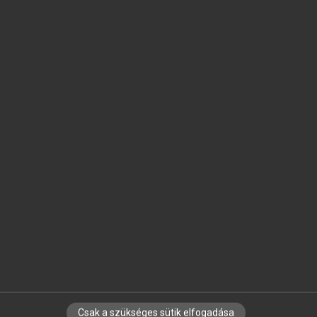
SZOTAR.NET APPLIKÁCIÓ
MICROSOFT OFFICE BŐVÍTMÉNY
BEÉPÜLŐ SZÓTÁRMODUL
ONLINE NYELVVIZSGA
EGYÉNI FELHASZNÁLÓKNAK
TANULÓKNAK
OKTATÁSI INTÉZMÉNYEKNEK
VÁLLALATI MEGOLDÁSOK
SÚGÓ
RÓLUNK
ELÉRHETŐSÉG
SÜTI BEÁLLÍTÁSOK
Csak a szükséges sütik elfogadása