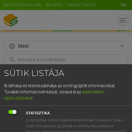
BELÉPÉS EDUID-VAL
BELÉPÉS
REGISZTRÁCIÓ
EN
menu
language
Mind
search
SÜTIK LISTÁJA
GR
KERESÉS
5
6
7
8
9
ö
ü
ó
Itt láthatja és testreszabhatja az önről gyűjtött információkat.
További információért kérjük, olvasd el az
adatvédelmi
r
t
z
u
i
o
p
ő
ú
Európai uniós terminológiai szótár
tájékoztatónkat
.
g
h
j
k
l
é
á
ű
Ω
STATISZTIKA
v
b
n
m
,
.
-
AltGr
A statisztikai sütiket „teljesítménysütiknek” is nevezik. Ezek a
sütik információkat gyűjtenek a webhely használatának
módjáról, többek között arról, hogy milyen oldalakat keresett fel