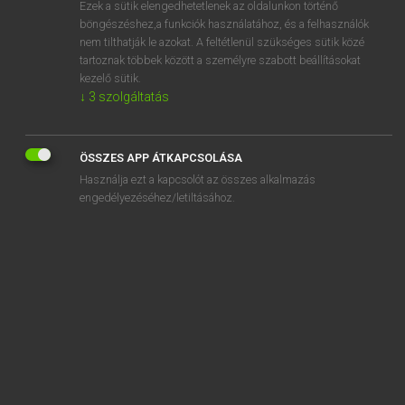
Ezek a sütik elengedhetetlenek az oldalunkon történő
böngészéshez,a funkciók használatához, és a felhasználók
EURÓPAI UNIÓS TERMINOLÓGIAI SZÓTÁR
nem tilthatják le azokat. A feltétlenül szükséges sütik közé
Kapcsolódó anyagok
tartoznak többek között a személyre szabott beállításokat
kezelő sütik.
egyesülő társaságok
↓
3
szolgáltatás
Egyesült Államok Nukleáris Szabályozó Hatósága
Egyesült Arab Emírségek
ÖSSZES APP ÁTKAPCSOLÁSA
Egyesült Királyság
Használja ezt a kapcsolót az összes alkalmazás
engedélyezéséhez/letiltásához.
Egyesült Nemzetek
Egyesült Nemzetek éghajlatváltozási keretegyezménye
Egyesült Nemzetek Leszerelési Ügyek Főosztálya
Egyesült Nemzetek Nemzetközi Kábítószer-ellenőrző
Programja
egyes vállalattípusok éves beszámolóival foglalkozó
kapcsolattartó bizottság