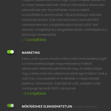
VAN ELŐFIZETÉSED?
és milyen linkekre kattintott. Ezek az információk a felhasználó
azonosítására nem használhatóak, mivel az adatok
Van előfizetésem a teljes szócikk megtekintéséhez.
összesítettek és anonimizáltak. Céljuk kizárólag a weboldal
funkcióinak javítása. Ezek közé tartoznak a harmadik féltől
BELÉPÉS
származó elemzési szolgáltatásokhoz tartozó sütik; ilyen
elemzési szolgáltatások a látogatóelemzések, a hőtérképek és a
közösségi médiaanalitika.
↓
1
szolgáltatás
MARKETING
NINCS ELŐFIZETÉSED?
Ezek a sütik nyomon követik a felhasználó online tevékenységét.
Az online tevékenységek megismerésével a hirdetők
Nincs regisztrációm és előfizetésem. A szótár 2 órás,
relevánsabb reklámokat jeleníthetnek meg, és korlátozhatják,
díjmentes próbaverziójának elindításához regisztrálok és
hogy a felhasználó hány alkalommal láthat egy hirdetést. Ezek a
belépek
.
sütik más szervezetekkel és hirdetőkkel is megoszthatják
ezeket az információkat. Ezek állandó sütik, amelyek szinte
mindig egy harmadik féltől származnak.
REGISZTRÁCIÓ
↓
2
szolgáltatás
MŰKÖDÉSHEZ ELENGEDHETETLEN
(mindig szükséges)