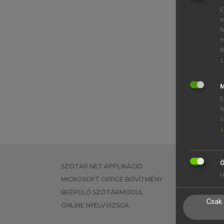
E
m
f
m
f
↓
M
E
f
s
↓
Ö
SZOTAR.NET APPLIKÁCIÓ
EGYÉNI FEL
H
MICROSOFT OFFICE BŐVÍTMÉNY
TANULÓKNA
BEÉPÜLŐ SZÓTÁRMODUL
OKTATÁSI I
Csak 
ONLINE NYELVVIZSGA
VÁLLALATI 