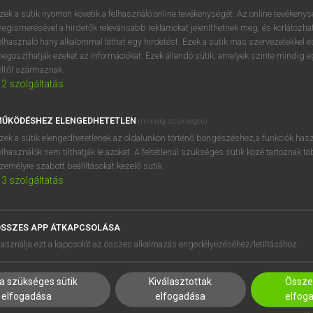
BELÉPÉS
regisztrálok és
belépek
.
zek a sütik nyomon követik a felhasználó online tevékenységét. Az online tevékeny
egismerésével a hirdetők relevánsabb reklámokat jeleníthetnek meg, és korlátozhat
REGISZTRÁCIÓ
elhasználó hány alkalommal láthat egy hirdetést. Ezek a sütik más szervezetekkel és
egoszthatják ezeket az információkat. Ezek állandó sütik, amelyek szinte mindig 
éltől származnak.
2
szolgáltatás
ŰKÖDÉSHEZ ELENGEDHETETLEN
(mindig szükséges)
zek a sütik elengedhetetlenek az oldalunkon történő böngészéshez,a funkciók hasz
elhasználók nem tilthatják le azokat. A feltétlenül szükséges sütik közé tartoznak t
zemélyre szabott beállításokat kezelő sütik.
3
szolgáltatás
SSZES APP ÁTKAPCSOLÁSA
HASZNÁLÓKNAK
SÚGÓ
asználja ezt a kapcsolót az összes alkalmazás engedélyezéséhez/letiltásához.
K
RÓLUNK
NTÉZMÉNYEKNEK
ELÉRHETŐSÉG
a szükséges sütik
Kiválasztottak
Összes
MEGOLDÁSOK
SÜTI BEÁLLÍTÁSOK
elfogadása
elfogadása
elfog