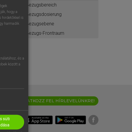
Bezugsbereich
ségek
ják, hogy a
Bezugsdosierung
 hirdetőkkel is
Bezugsebene
egy harmadik
Bezugs-Frontraum
nálatához, és a
öbbek között a
IRATKOZZ FEL HÍRLEVELÜNKRE!
 süti
adása