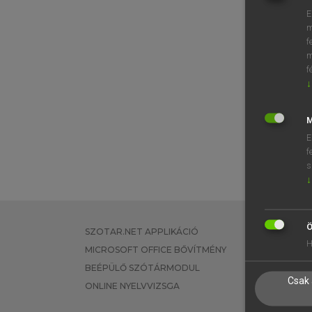
E
m
f
m
f
↓
M
E
f
s
↓
Ö
SZOTAR.NET APPLIKÁCIÓ
EGYÉNI FEL
H
MICROSOFT OFFICE BŐVÍTMÉNY
TANULÓKNA
BEÉPÜLŐ SZÓTÁRMODUL
OKTATÁSI I
Csak 
ONLINE NYELVVIZSGA
VÁLLALATI 