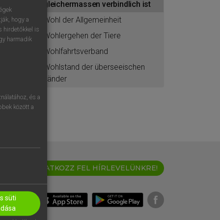
gleichermassen verbindlich ist
ségek
Wohl der Allgemeinheit
ják, hogy a
 hirdetőkkel is
Wohlergehen der Tiere
egy harmadik
Wohlfahrtsverband
Wohlstand der überseeischen
Länder
nálatához, és a
öbbek között a
IRATKOZZ FEL HÍRLEVELÜNKRE!
 süti
adása