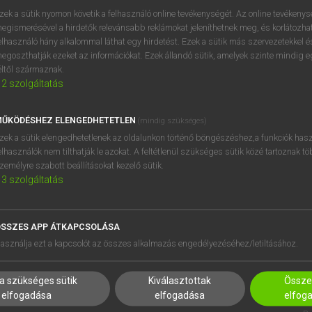
BELÉPÉS
regisztrálok és
belépek
.
zek a sütik nyomon követik a felhasználó online tevékenységét. Az online tevékeny
egismerésével a hirdetők relevánsabb reklámokat jeleníthetnek meg, és korlátozhat
REGISZTRÁCIÓ
elhasználó hány alkalommal láthat egy hirdetést. Ezek a sütik más szervezetekkel és
egoszthatják ezeket az információkat. Ezek állandó sütik, amelyek szinte mindig 
éltől származnak.
2
szolgáltatás
ŰKÖDÉSHEZ ELENGEDHETETLEN
(mindig szükséges)
zek a sütik elengedhetetlenek az oldalunkon történő böngészéshez,a funkciók hasz
elhasználók nem tilthatják le azokat. A feltétlenül szükséges sütik közé tartoznak t
zemélyre szabott beállításokat kezelő sütik.
3
szolgáltatás
SSZES APP ÁTKAPCSOLÁSA
HASZNÁLÓKNAK
SÚGÓ
asználja ezt a kapcsolót az összes alkalmazás engedélyezéséhez/letiltásához.
K
RÓLUNK
NTÉZMÉNYEKNEK
ELÉRHETŐSÉG
a szükséges sütik
Kiválasztottak
Összes
MEGOLDÁSOK
SÜTI BEÁLLÍTÁSOK
elfogadása
elfogadása
elfog