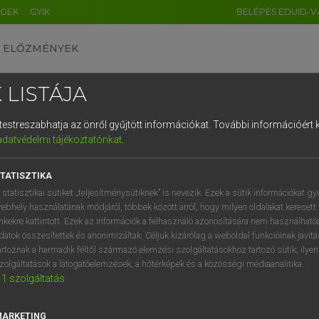
ÉGEK
GYIK
BELÉPÉS EDUID-V
ELŐZMÉNYEK
 LISTÁJA
és testreszabhatja az önről gyűjtött információkat.
További információért k
HU
DE
CN
FR
ES
IT
NL
RU
GR
adatvédelmi tájékoztatónkat
.
pai uniós terminológiai szótár
1
2
3
4
5
6
7
8
9
TATISZTIKA
q
w
e
r
t
z
u
i
 statisztikai sütiket „teljesítménysütiknek” is nevezik. Ezek a sütik információkat gy
ebhely használatának módjáról, többek között arról, hogy milyen oldalakat keresett 
a
s
d
f
g
h
j
k
l
é
inkekre kattintott. Ezek az információk a felhasználó azonosítására nem használható
datok összesítettek és anonimizáltak. Céljuk kizárólag a weboldal funkcióinak javít
í
y
x
c
v
b
n
m
,
.
artoznak a harmadik féltől származó elemzési szolgáltatásokhoz tartozó sütik; ilye
VAN ELŐFIZETÉSED?
NINCS ELŐFIZETÉSED
zolgáltatások a látogatóelemzések, a hőtérképek és a közösségi médiaanalitika.
1
szolgáltatás
előfizetésem a teljes szócikk
Nincs regisztrációm és előfiz
megtekintéséhez.
A szótár 2 órás, díjmente
próbaverziójának elindítás
MARKETING