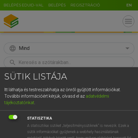
BELÉPÉS EDUID-VAL
BELÉPÉS
REGISZTRÁCIÓ
EN
menu
language
Mind
search
SÜTIK LISTÁJA
GR
KERESÉS
5
6
7
8
9
ö
ü
ó
Itt láthatja és testreszabhatja az önről gyűjtött információkat.
További információért kérjük, olvasd el az
adatvédelmi
r
t
z
u
i
o
p
ő
ú
Európai uniós terminológiai szótár
tájékoztatónkat
.
g
h
j
k
l
é
á
ű
Ω
STATISZTIKA
v
b
n
m
,
.
-
AltGr
A statisztikai sütiket „teljesítménysütiknek” is nevezik. Ezek a
sütik információkat gyűjtenek a webhely használatának
módjáról, többek között arról, hogy milyen oldalakat keresett fel