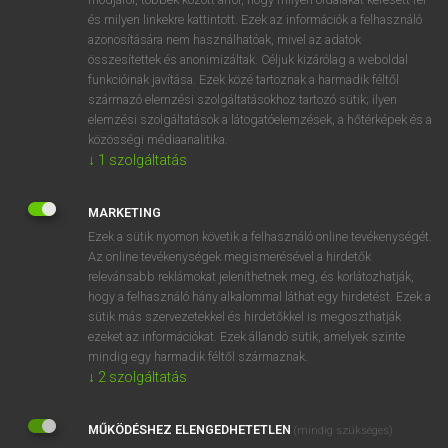
VAN ELŐFIZETÉSED?
és milyen linkekre kattintott. Ezek az információk a felhasználó
azonosítására nem használhatóak, mivel az adatok
Van előfizetésem a teljes szócikk megtekintéséhez.
összesítettek és anonimizáltak. Céljuk kizárólag a weboldal
funkcióinak javítása. Ezek közé tartoznak a harmadik féltől
BELÉPÉS
származó elemzési szolgáltatásokhoz tartozó sütik; ilyen
elemzési szolgáltatások a látogatóelemzések, a hőtérképek és a
közösségi médiaanalitika.
↓
1
szolgáltatás
MARKETING
NINCS ELŐFIZETÉSED?
Ezek a sütik nyomon követik a felhasználó online tevékenységét.
Az online tevékenységek megismerésével a hirdetők
Nincs regisztrációm és előfizetésem. A szótár 2 órás,
relevánsabb reklámokat jeleníthetnek meg, és korlátozhatják,
díjmentes próbaverziójának elindításához regisztrálok és
hogy a felhasználó hány alkalommal láthat egy hirdetést. Ezek a
belépek
.
sütik más szervezetekkel és hirdetőkkel is megoszthatják
ezeket az információkat. Ezek állandó sütik, amelyek szinte
mindig egy harmadik féltől származnak.
REGISZTRÁCIÓ
↓
2
szolgáltatás
MŰKÖDÉSHEZ ELENGEDHETETLEN
(mindig szükséges)