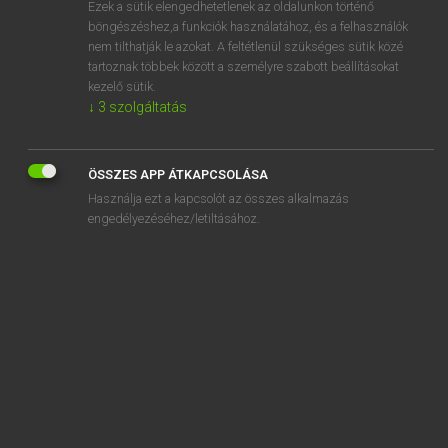
Ezek a sütik elengedhetetlenek az oldalunkon történő
böngészéshez,a funkciók használatához, és a felhasználók
EURÓPAI UNIÓS TERMINOLÓGIAI SZÓTÁR
nem tilthatják le azokat. A feltétlenül szükséges sütik közé
Kapcsolódó anyagok
tartoznak többek között a személyre szabott beállításokat
kezelő sütik.
alvállalkozó
↓
3
szolgáltatás
alvázkeret
alvázszám
ÖSSZES APP ÁTKAPCSOLÁSA
alvó üzemmód
Használja ezt a kapcsolót az összes alkalmazás
engedélyezéséhez/letiltásához.
Am 14. Juni 1985 in Schengen geschlossenes
Übereinkommen über den schrittweisen Abbau der
Kontrollen an den gemeinsamen Grenzen
a magánélet tiszteletben tartásához való jog
a magánélet védelme
a magatartási kódexszel foglalkozó csoport
a maguk tekintetében egy álláspontot képviselő