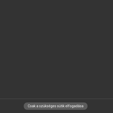
SZOTAR.NET APPLIKÁCIÓ
MICROSOFT OFFICE BŐVÍTMÉNY
BEÉPÜLŐ SZÓTÁRMODUL
ONLINE NYELVVIZSGA
EGYÉNI FELHASZNÁLÓKNAK
TANULÓKNAK
OKTATÁSI INTÉZMÉNYEKNEK
VÁLLALATI MEGOLDÁSOK
SÚGÓ
RÓLUNK
ELÉRHETŐSÉG
SÜTI BEÁLLÍTÁSOK
Csak a szükséges sütik elfogadása
IRATKOZZ FEL HÍRLEVELÜNKRE!