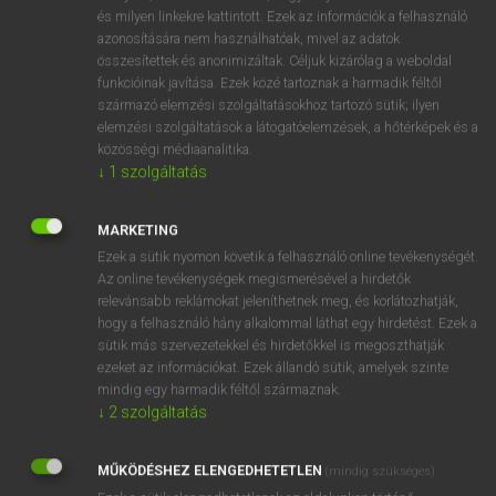
VAN ELŐFIZETÉSED?
és milyen linkekre kattintott. Ezek az információk a felhasználó
azonosítására nem használhatóak, mivel az adatok
Van előfizetésem a teljes szócikk megtekintéséhez.
összesítettek és anonimizáltak. Céljuk kizárólag a weboldal
funkcióinak javítása. Ezek közé tartoznak a harmadik féltől
BELÉPÉS
származó elemzési szolgáltatásokhoz tartozó sütik; ilyen
elemzési szolgáltatások a látogatóelemzések, a hőtérképek és a
közösségi médiaanalitika.
↓
1
szolgáltatás
MARKETING
Ezek a sütik nyomon követik a felhasználó online tevékenységét.
NINCS ELŐFIZETÉSED?
Az online tevékenységek megismerésével a hirdetők
Nincs regisztrációm és előfizetésem. A szótár 2 órás,
relevánsabb reklámokat jeleníthetnek meg, és korlátozhatják,
díjmentes próbaverziójának elindításához regisztrálok és
hogy a felhasználó hány alkalommal láthat egy hirdetést. Ezek a
sütik más szervezetekkel és hirdetőkkel is megoszthatják
belépek
.
ezeket az információkat. Ezek állandó sütik, amelyek szinte
mindig egy harmadik féltől származnak.
REGISZTRÁCIÓ
↓
2
szolgáltatás
MŰKÖDÉSHEZ ELENGEDHETETLEN
(mindig szükséges)