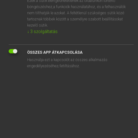
Ezek a sütik elengedhetetlenek az oldalunkon történő
böngészéshez,a funkciók használatához, és a felhasználók
EURÓPAI UNIÓS TERMINOLÓGIAI SZÓTÁR
nem tilthatják le azokat. A feltétlenül szükséges sütik közé
Kapcsolódó anyagok
tartoznak többek között a személyre szabott beállításokat
kezelő sütik.
organismes chargés de gérer les réserves de change
↓
3
szolgáltatás
organismes de cheques et virements postaux
organismes de crédit municipal
ÖSSZES APP ÁTKAPCSOLÁSA
Használja ezt a kapcsolót az összes alkalmazás
organismes de développement régional
engedélyezéséhez/letiltásához.
organismes de placement collectif
organismes de placement collectif à capital variable
organismes de placement collectif en valeurs mobilières
organismes de placement collectif investis en actions
organismes de placement collectif monétaires