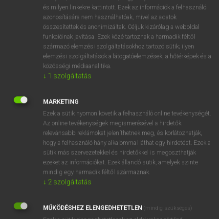
VAN ELŐFIZETÉSED?
és milyen linkekre kattintott. Ezek az információk a felhasználó
azonosítására nem használhatóak, mivel az adatok
Van előfizetésem a teljes szócikk megtekintéséhez.
összesítettek és anonimizáltak. Céljuk kizárólag a weboldal
funkcióinak javítása. Ezek közé tartoznak a harmadik féltől
BELÉPÉS
származó elemzési szolgáltatásokhoz tartozó sütik; ilyen
elemzési szolgáltatások a látogatóelemzések, a hőtérképek és a
közösségi médiaanalitika.
↓
1
szolgáltatás
MARKETING
Ezek a sütik nyomon követik a felhasználó online tevékenységét.
NINCS ELŐFIZETÉSED?
Az online tevékenységek megismerésével a hirdetők
Nincs regisztrációm és előfizetésem. A szótár 2 órás,
relevánsabb reklámokat jeleníthetnek meg, és korlátozhatják,
díjmentes próbaverziójának elindításához regisztrálok és
hogy a felhasználó hány alkalommal láthat egy hirdetést. Ezek a
sütik más szervezetekkel és hirdetőkkel is megoszthatják
belépek
.
ezeket az információkat. Ezek állandó sütik, amelyek szinte
mindig egy harmadik féltől származnak.
REGISZTRÁCIÓ
↓
2
szolgáltatás
MŰKÖDÉSHEZ ELENGEDHETETLEN
(mindig szükséges)