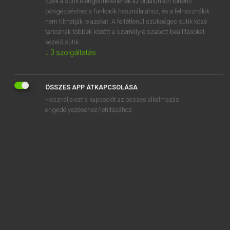
Ezek a sütik elengedhetetlenek az oldalunkon történő
böngészéshez,a funkciók használatához, és a felhasználók
EURÓPAI UNIÓS TERMINOLÓGIAI SZÓTÁR
nem tilthatják le azokat. A feltétlenül szükséges sütik közé
Kapcsolódó anyagok
tartoznak többek között a személyre szabott beállításokat
kezelő sütik.
aide compensatoire de la perte éventuelle des recettes
↓
3
szolgáltatás
aide complémentaire à la production
aide d’adaptation
ÖSSZES APP ÁTKAPCSOLÁSA
Használja ezt a kapcsolót az összes alkalmazás
aide de laboratoire
engedélyezéséhez/letiltásához.
aide déliée
aide de pointage électronique
aide de pointage radar automatique
aide de poursuite automatique
aide de préadhésion