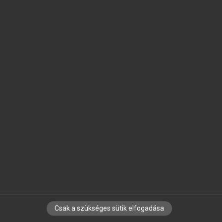
SZOTAR.NET APPLIKÁCIÓ
MICROSOFT OFFICE BŐVÍTMÉNY
BEÉPÜLŐ SZÓTÁRMODUL
ONLINE NYELVVIZSGA
EGYÉNI FELHASZNÁLÓKNAK
TANULÓKNAK
OKTATÁSI INTÉZMÉNYEKNEK
VÁLLALATI MEGOLDÁSOK
SÚGÓ
RÓLUNK
ELÉRHETŐSÉG
SÜTI BEÁLLÍTÁSOK
Csak a szükséges sütik elfogadása
IRATKOZZ FEL HÍRLEVELÜNKRE!