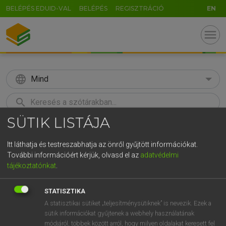
BELÉPÉS EDUID-VAL
BELÉPÉS
REGISZTRÁCIÓ
EN
menu
language
Mind
search
SÜTIK LISTÁJA
GR
KERESÉS
5
6
7
8
9
ö
ü
ó
Itt láthatja és testreszabhatja az önről gyűjtött információkat.
További információért kérjük, olvasd el az
adatvédelmi
r
t
z
u
i
o
p
ő
ú
Európai uniós terminológiai szótár
tájékoztatónkat
.
g
h
j
k
l
é
á
ű
Ω
STATISZTIKA
v
b
n
m
,
.
-
AltGr
A statisztikai sütiket „teljesítménysütiknek” is nevezik. Ezek a
sütik információkat gyűjtenek a webhely használatának
módjáról, többek között arról, hogy milyen oldalakat keresett fel