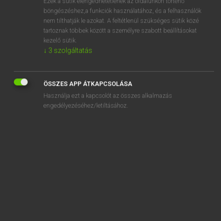
Ezek a sütik elengedhetetlenek az oldalunkon történő
böngészéshez,a funkciók használatához, és a felhasználók
EURÓPAI UNIÓS TERMINOLÓGIAI SZÓTÁR
nem tilthatják le azokat. A feltétlenül szükséges sütik közé
Kapcsolódó anyagok
tartoznak többek között a személyre szabott beállításokat
kezelő sütik.
nappali menetlámpa
↓
3
szolgáltatás
nappali tagozatos képzés
nappe à fil double
ÖSSZES APP ÁTKAPCSOLÁSA
Használja ezt a kapcsolót az összes alkalmazás
nappe à fil multiple
engedélyezéséhez/letiltásához.
nappe à fil unique
nappe à mailles carrées
nappe aquifère confinée
nappe de filet sans noeuds
nappe de table brodée