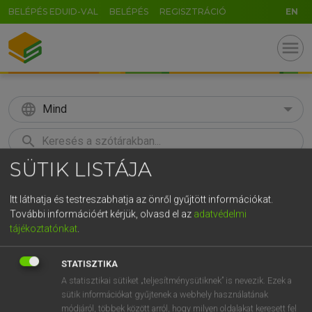
BELÉPÉS EDUID-VAL
BELÉPÉS
REGISZTRÁCIÓ
EN
menu
language
Mind
search
SÜTIK LISTÁJA
GR
KERESÉS
5
6
7
8
9
ö
ü
ó
Itt láthatja és testreszabhatja az önről gyűjtött információkat.
További információért kérjük, olvasd el az
adatvédelmi
r
t
z
u
i
o
p
ő
ú
Európai uniós terminológiai szótár
tájékoztatónkat
.
g
h
j
k
l
é
á
ű
Ω
STATISZTIKA
v
b
n
m
,
.
-
AltGr
A statisztikai sütiket „teljesítménysütiknek” is nevezik. Ezek a
sütik információkat gyűjtenek a webhely használatának
módjáról, többek között arról, hogy milyen oldalakat keresett fel