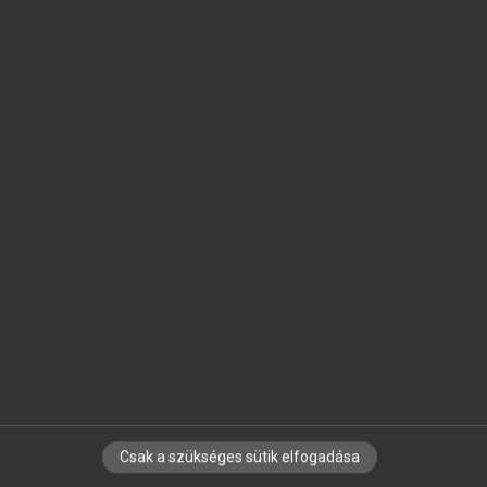
SZOTAR.NET APPLIKÁCIÓ
MICROSOFT OFFICE BŐVÍTMÉNY
BEÉPÜLŐ SZÓTÁRMODUL
ONLINE NYELVVIZSGA
EGYÉNI FELHASZNÁLÓKNAK
TANULÓKNAK
OKTATÁSI INTÉZMÉNYEKNEK
VÁLLALATI MEGOLDÁSOK
SÚGÓ
RÓLUNK
ELÉRHETŐSÉG
SÜTI BEÁLLÍTÁSOK
Csak a szükséges sütik elfogadása
IRATKOZZ FEL HÍRLEVELÜNKRE!