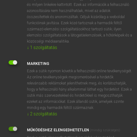
VAN ELŐFIZETÉSED?
és milyen linkekre kattintott. Ezek az információk a felhasználó
azonosítására nem használhatóak, mivel az adatok
Van előfizetésem a teljes szócikk megtekintéséhez.
összesítettek és anonimizáltak. Céljuk kizárólag a weboldal
funkcióinak javítása. Ezek közé tartoznak a harmadik féltől
BELÉPÉS
származó elemzési szolgáltatásokhoz tartozó sütik; ilyen
elemzési szolgáltatások a látogatóelemzések, a hőtérképek és a
közösségi médiaanalitika.
↓
1
szolgáltatás
MARKETING
Ezek a sütik nyomon követik a felhasználó online tevékenységét.
NINCS ELŐFIZETÉSED?
Az online tevékenységek megismerésével a hirdetők
Nincs regisztrációm és előfizetésem. A szótár 2 órás,
relevánsabb reklámokat jeleníthetnek meg, és korlátozhatják,
díjmentes próbaverziójának elindításához regisztrálok és
hogy a felhasználó hány alkalommal láthat egy hirdetést. Ezek a
sütik más szervezetekkel és hirdetőkkel is megoszthatják
belépek
.
ezeket az információkat. Ezek állandó sütik, amelyek szinte
mindig egy harmadik féltől származnak.
REGISZTRÁCIÓ
↓
2
szolgáltatás
MŰKÖDÉSHEZ ELENGEDHETETLEN
(mindig szükséges)